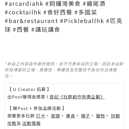
#arcardiahk #銅鑼灣美食 #雞尾酒
#cocktailhk #食好西餐 #多國菜
#bar&restaurant #Pickleballhk #匹克
球 #西餐 #講玩講食
*本站之內容由作者所提供，並不代表本站的立場。因此本站對
所有博客的立場、真實性、準確性及完整性不負任何法律責
任。
【 U Creator 招募 】
出Post賺現金獎賞 l
登記《社群創作有價企劃》
【 睇Post + 參加品牌活動 】
瀏覽更多社群
打卡
丶
旅遊
丶
美食
丶
親子
丶
寵物
丶
扮靚
攻略
及
活動情報