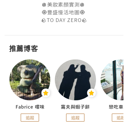
🪩美妝素顏實測🪩 

🧿豐盛慢活地圖🧿 

🪨TO DAY ZERO🪨
推薦博客
Fabrice 嚐味
窩夫與蝦子餅
戀吃車
追蹤
追蹤
追蹤