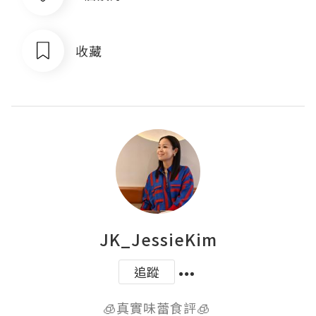
收藏
JK_JessieKim
追蹤
🧊真實味蕾食評🧊 
