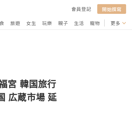
會員登記
開始撰寫
食
旅遊
女生
玩樂
親子
生活
寵物
行山
更多
打卡
景福宮 韓国旅行
韓国 広蔵市場 延