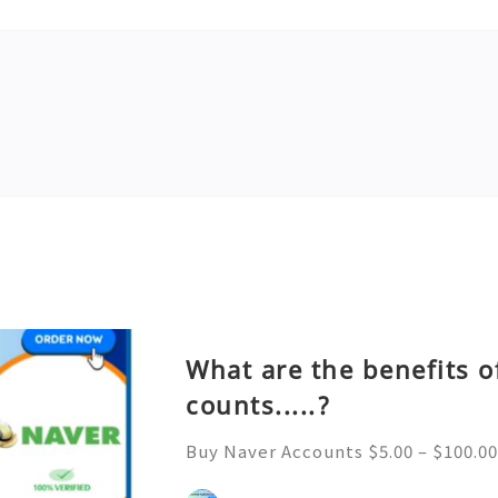
What are the benefits o
counts.....?
Buy Naver Accounts $5.00 – $100.00
h $100.00 Buy Naver Accounts Onli
e Welcome to Never South Korea’