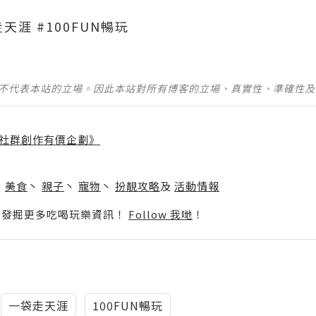
天涯 #100FUN暢玩
並不代表本站的立場。因此本站對所有博客的立場、真實性、準確性
社群創作有價企劃》
】
丶
美食
丶
親子
丶
寵物
丶
扮靚攻略
及
活動情報
p啦！發掘更多吃喝玩樂資訊！
Follow 我哋
！
一袋走天涯
100FUN暢玩