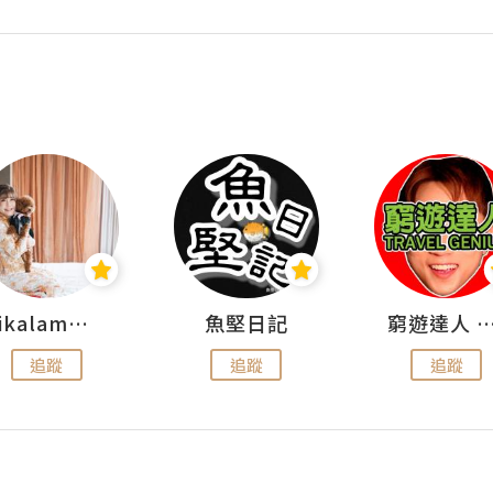
rikalammm
魚堅日記
窮遊達人 Mr.TravelGe
追蹤
追蹤
追蹤