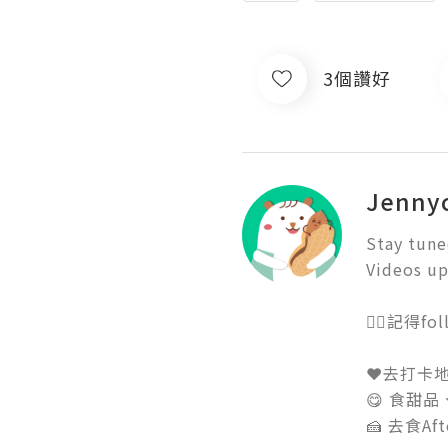
3個讚好
Jennyc
Stay tuned
Videos up
👉🏻記得fol
❤️去打卡地
😋 食甜品
🍰 去食Afte