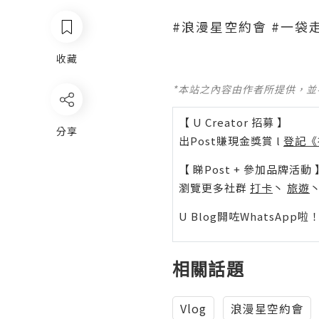
#浪漫星空約會 #一袋走
收藏
*本站之內容由作者所提供，
【 U Creator 招募 】
分享
出Post賺現金獎賞 l
登記《
【 睇Post + 參加品牌活動 
瀏覽更多社群
打卡
丶
旅遊
U Blog開咗WhatsAp
相關話題
Vlog
浪漫星空約會