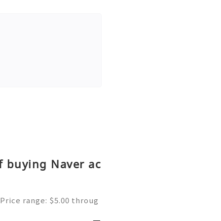
f buying Naver ac
Price range: $5.00 throug
ne | Secure & Ready to Us
s most popular search en