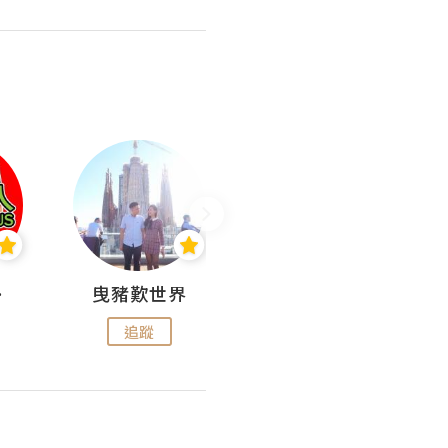
nius
曳豬歎世界
Koalascities (^O^)! @ UTravel
追蹤
追蹤