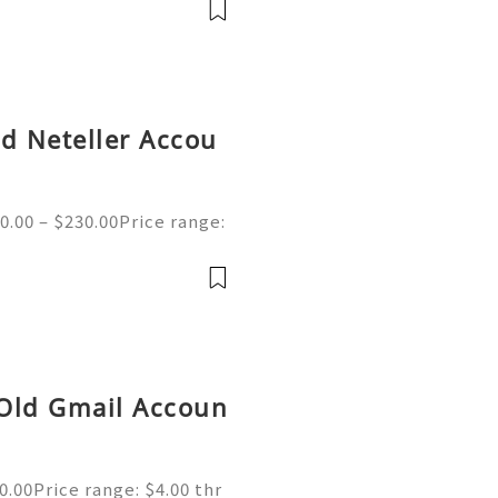
ed Neteller Accou
0.00 – $230.00Price range:
ed Neteller Accounts | Se
e of the merchant wallet
 Old Gmail Accoun
.00Price range: $4.00 thr