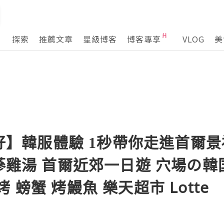
探索
推薦文章
星級博客
博客專享
VLOG
美
去邊好】韓服體驗 1秒帶你走進首爾
Park 蔘雞湯 首爾近郊一日遊 穴場の
 螃蟹 烤鰻魚 樂天超市 Lotte