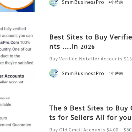
SmmBusinessPro
4小時前
gine and online platform. Al
Best Sites to Buy Verifi
nts ....in 2026
Buy Verified Neteller Accounts $13
$130.00 through $230.00 Buy Verifi
cure & Ready to Use Neteller is on
SmmBusinessPro
4小時前
s. A Neteller account
The 9 Best Sites to Buy
ts for Sellers All for you
Buy Old Gmail Accounts $4.00 – $800