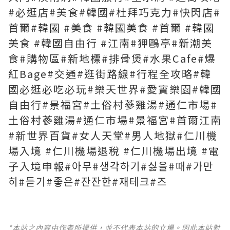
#必逛店#美食#韓國#杜拜巧克力#快閃店#
首爾#韓國 #美食 #韓國美食 #首爾 #韓國
美食 #韓國自由行 #江南#狎鷗亭#新潮美
食#購物區#新地標#排骨煲#水果Cafe#爆
紅Bage#交通#逛街路線#行程全攻略#韓
國必逛必吃必玩#樂天世界#愛寶樂園#韓國
自由行#景福宮#土俗村蔘雞湯#通仁市場#
土俗村蔘雞湯#通仁市場#景福宮#首爾江南
#新世界百貨#女人天堂#男人地獄#仁川機
場入境 #仁川機場退稅 #仁川機場出境 #電
子入境申報#아무#생각하기#싫을#때#가만
히#듣기#좋은#잔잔한#재테크#즈
*本站之內容由作者所提供，並不代表本站的立場。因此本站對