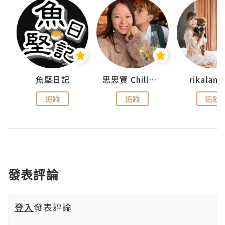
urnal
魚堅日記
思思賢 ChillMyBabe
rikala
追蹤
追蹤
追蹤
發表評論
登入
發表評論