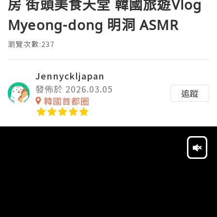
房 街頭美食天堂 韓國旅遊Vlog
Myeong-dong 明洞 ASMR
瀏覽次數:237
Jennyckljapan
發佈於 2026.03.05
追蹤
韓國首都圈
Video
Player
HD
SD