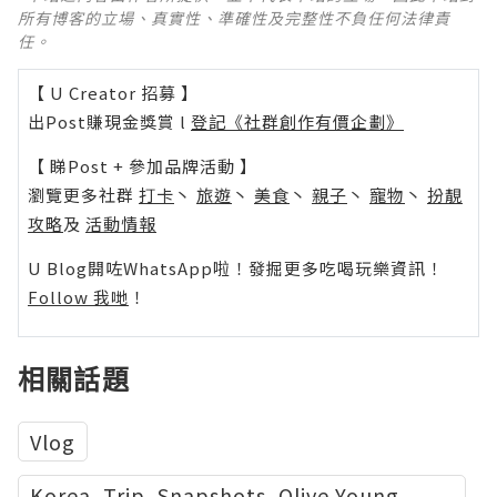
所有博客的立場、真實性、準確性及完整性不負任何法律責
任。
【 U Creator 招募 】
出Post賺現金獎賞 l
登記《社群創作有價企劃》
【 睇Post + 參加品牌活動 】
瀏覽更多社群
打卡
丶
旅遊
丶
美食
丶
親子
丶
寵物
丶
扮靚
攻略
及
活動情報
U Blog開咗WhatsApp啦！發掘更多吃喝玩樂資訊！
Follow 我哋
！
相關話題
Vlog
Korea, Trip, Snapshots, Olive Young,