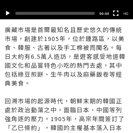
00:00
HD
廣藏市場是首爾最知名且歷史悠久的傳統
市場，創建於1905年，位於鍾路區，以美
食、韓服、古著以及手工棉被而聞名。每
日大約有6.5萬人造訪，是遊客感受地道韓
國文化和品嘗特色小吃的熱門去處，其中
包括綠豆煎餅、生牛肉以及麻藥飯卷等經
典美食。
回溯市場的起源時代，朝鮮末期的韓國正
處於政治動蕩之中，面臨日本、中國等列
強角逐的壓力。1905年，高宗年間簽訂了
「乙巳條約」，韓國的主權基本落入日本