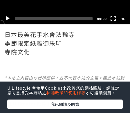
00:00
HD
日本最美花手水舍法輪寺
季節限定紙雕御朱印
寺院文化
*本站之內容由作者所提供，並不代表本站的立場。因此本站對
所有博客的立場、真實性、準確性及完整性不負任何法律責
U Lifestyle 會使用Cookies來改善您的網站體驗，請確定
任。
您同意接受本網站之
私隱政策和使用條款
才可繼續瀏覽。
【 U Creator 招募 】
我已閱讀及同意
出Post賺現金獎賞 l
登記《社群創作有價企劃》
【 睇Post + 參加品牌活動 】