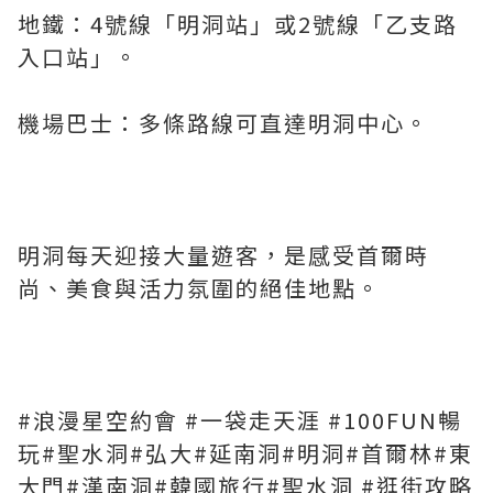
地鐵：4號線「明洞站」或2號線「乙支路
入口站」。
機場巴士：多條路線可直達明洞中心。
明洞每天迎接大量遊客，是感受首爾時
尚、美食與活力氛圍的絕佳地點。
#浪漫星空約會 #一袋走天涯 #100FUN暢
玩#聖水洞#弘大#延南洞#明洞#首爾林#東
大門#漢南洞#韓國旅行#聖水洞 #逛街攻略