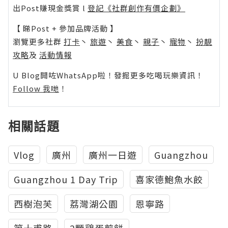
出Post賺現金獎賞 l
登記《社群創作有價企劃》
【 睇Post + 參加品牌活動 】
瀏覽更多社群
打卡
丶
旅遊
丶
美食
丶
親子
丶
寵物
丶
扮靚
攻略
及
活動情報
U Blog開咗WhatsApp啦！發掘更多吃喝玩樂資訊！
Follow 我哋
！
相關話題
Vlog
廣州
廣州一日遊
Guangzhou
Guangzhou 1 Day Trip
喜家德鮑魚水餃
西樹泡芙
荔灣湖公園
恩寧路