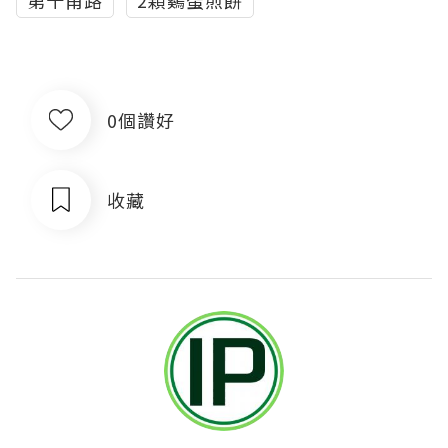
第十甫路
2顆鷄蛋煎餅
0個讚好
收藏