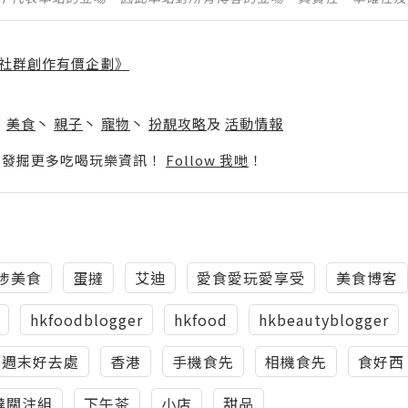
社群創作有價企劃》
】
丶
美食
丶
親子
丶
寵物
丶
扮靚攻略
及
活動情報
p啦！發掘更多吃喝玩樂資訊！
Follow 我哋
！
埗美食
蛋撻
艾迪
愛食愛玩愛享受
美食博客
hkfoodblogger
hkfood
hkbeautyblogger
週末好去處
香港
手機食先
相機食先
食好西
撻關注組
下午茶
小店
甜品