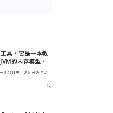
个监控工具，它是一本教
JVM的内存模型、
。通过直观的可视化
它是一本教科书，迫使开发者深
题具象化为代码行
和并发原理。通过直观的可视
代码行号。对于一名追求卓越
va
r是迈向高阶架构师的关键一步。
，而是冷静地打开JProfil
性能的互联网时代，JProfi