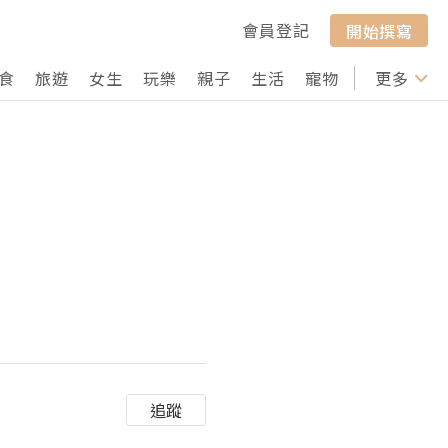
會員登記
開始撰寫
食
旅遊
女生
玩樂
親子
生活
寵物
行山
更多
打卡
追蹤