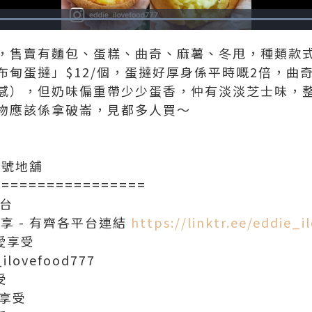
Loaded
:
100.00%
，售賣有麵包、蛋糕、曲奇、麻薯、冬甩，種類款式
布甸蛋撻」$12/個，蛋撻好厚身係平時嘅2倍，曲
感），但奶味偏重帶少少蛋香，仲有淡淡芝士味，整
物應該係拿破崙，見都多人買～
9號地舖
=================
平台
享 - 有齊各平台連結
https://linktr.ee/eddie_
玩愛享受
_ilovefood777
受
愛享受