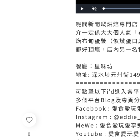
Play
Unmute
呢間新開嘅烘焙專門店
介一定係大大個人氣「
焫布甸蛋漿（似燉蛋口
都好頂癮，店內另一名
餐廳：星味坊
地址: 深水埗元州街14
===============
可點擊以下i'd進入各
多個平台Blog及專頁分
Facebook : 愛食愛
Instagram : @eddie
MeWe : 愛食愛玩愛享
Youtube : 愛食愛玩
0