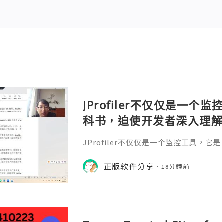
JProfiler不仅仅是一
科书，迫使开发者深入理解
垃圾回收机制和并发原理
JProfiler不仅仅是一个监控工具，
数据，它将抽象的性能问
入理解JVM的内存模型、垃圾回收机制
化数据，它将抽象的性能问题具象化为
正版软件分享
号。对于一名追求卓越的Ja
18分鐘前
的Java工程师而言，掌握JProfile
当系统崩溃时，你不再是无助地重启服务器
er，用数据说话，精准手术。在追求极致
l