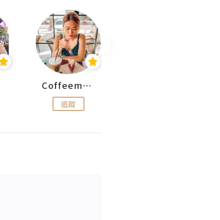
Coffeemeetjojo
艾華斯@鄭大小姐工房
追蹤
追蹤