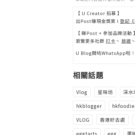
【 U Creator 招募 】
出Post賺現金獎賞 l
登記《
【 睇Post + 參加品牌活動 
瀏覽更多社群
打卡
丶
旅遊
U Blog開咗WhatsAp
相關話題
Vlog
星味坊
深水
hkblogger
hkfoodie
VLOG
香港好去處
eggtarts
egg
蛋