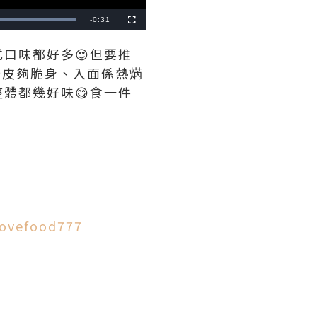
Remaining
-
0:31
Fullscreen
Time
口味都好多😍但要推
奇皮夠脆身、入面係熱焫
體都幾好味😋食一件
ilovefood777