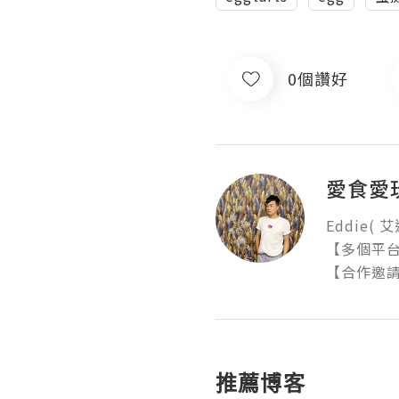
0個讚好
愛食愛
Eddie( 艾
【多個平台Bl
【合作邀請 
推薦博客