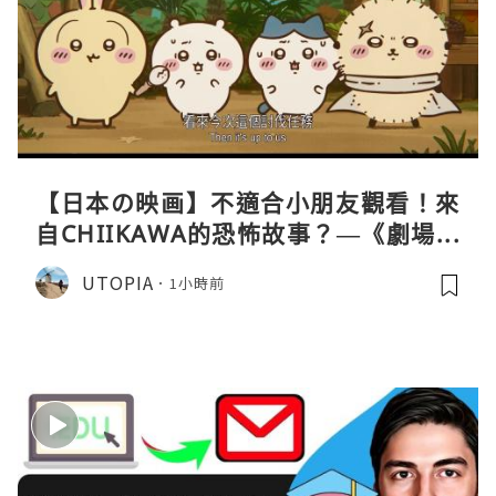
【日本の映画】不適合小朋友觀看！來
自CHIIKAWA的恐怖故事？—《劇場版
CHIIKAWA 人魚島的秘密》
UTOPIA
1小時前