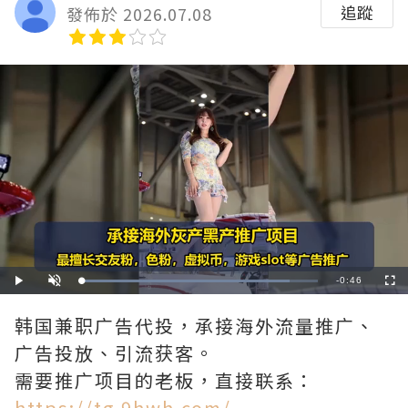
追蹤
發佈於 2026.07.08
Remaining
-
0:46
Loaded
:
Play
Unmute
Fullscre
88.04%
Time
韩国兼职广告代投，承接海外流量推广、
广告投放、引流获客。
需要推广项目的老板，直接联系：
https://tg.9hwh.com/