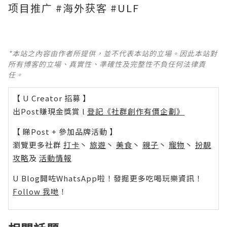
项目推广 #海外获客 #ULF
*本站之內容由作者所提供，並不代表本站的立場。因此本站對
所有博客的立場、真實性、準確性及完整性不負任何法律責
任。
【 U Creator 招募 】
出Post賺現金獎賞 l
登記《社群創作有價企劃》
【 睇Post + 參加品牌活動 】
瀏覽更多社群
打卡
丶
旅遊
丶
美食
丶
親子
丶
寵物
丶
扮靚
攻略
及
活動情報
U Blog開咗WhatsApp啦！發掘更多吃喝玩樂資訊！
Follow 我哋
！