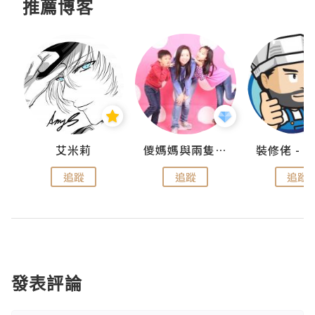
推薦博客
點滴
艾米莉
儍媽媽與兩隻小魔怪之家
追蹤
追蹤
追蹤
發表評論