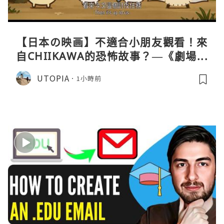
【日本の映画】不適合小朋友觀看！來
自CHIIKAWA的恐怖故事？—《劇場版
CHIIKAWA 人魚島的秘密》
UTOPIA
1小時前