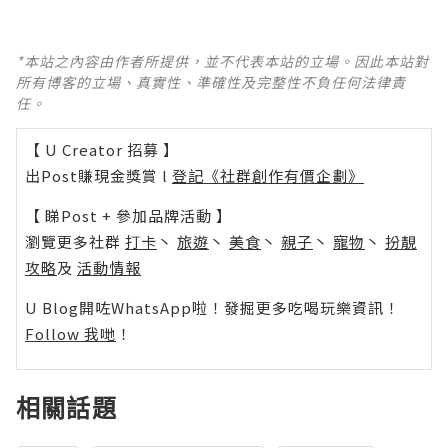
*本站之內容由作者所提供，並不代表本站的立場。因此本站對
所有博客的立場、真實性、準確性及完整性不負任何法律責
任。
【 U Creator 招募 】
出Post賺現金獎賞 l
登記《社群創作有價企劃》
【 睇Post + 參加品牌活動 】
瀏覽更多社群
打卡
丶
旅遊
丶
美食
丶
親子
丶
寵物
丶
扮靚
攻略
及
活動情報
U Blog開咗WhatsApp啦！發掘更多吃喝玩樂資訊！
Follow 我哋
！
相關話題