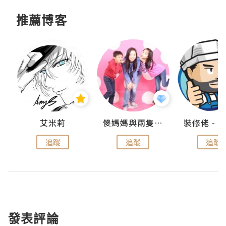
推薦博客
點滴
艾米莉
儍媽媽與兩隻小魔怪之家
追蹤
追蹤
追蹤
發表評論