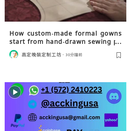
How custom‑made formal gowns
start from hand‑drawn sewing pa
tterns
高定晚裝定制工坊
30分鐘前