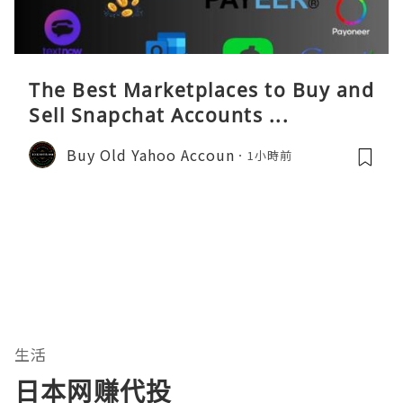
The Best Marketplaces to Buy and
Sell Snapchat Accounts ...
Buy Old Yahoo Accoun
1小時前
生活
日本网赚代投