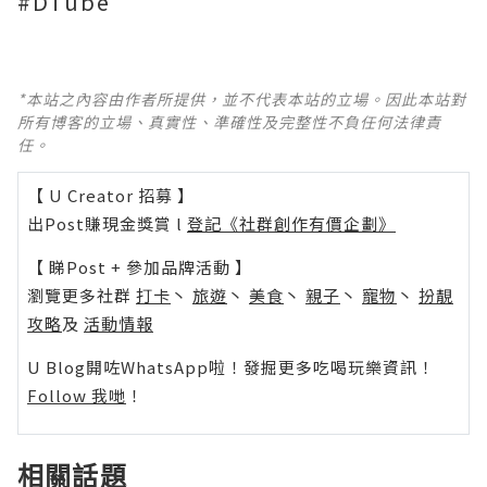
#DTube
*本站之內容由作者所提供，並不代表本站的立場。因此本站對
所有博客的立場、真實性、準確性及完整性不負任何法律責
任。
【 U Creator 招募 】
出Post賺現金獎賞 l
登記《社群創作有價企劃》
【 睇Post + 參加品牌活動 】
瀏覽更多社群
打卡
丶
旅遊
丶
美食
丶
親子
丶
寵物
丶
扮靚
攻略
及
活動情報
U Blog開咗WhatsApp啦！發掘更多吃喝玩樂資訊！
Follow 我哋
！
相關話題