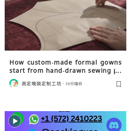
How custom‑made formal gowns
start from hand‑drawn sewing pa
tterns
高定晚裝定制工坊
30分鐘前