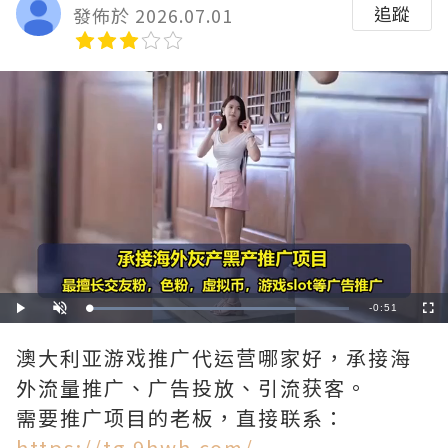
追蹤
發佈於 2026.07.01
Remaining
-
0:51
Loaded
:
Play
Unmute
Fullscre
79.41%
Time
澳大利亚游戏推广代运营哪家好，承接海
外流量推广、广告投放、引流获客。
需要推广项目的老板，直接联系：
https://tg.9hwh.com/