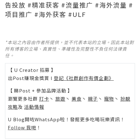
告投放 #精准获客 #流量推广 #海外流量 #
项目推广 #海外获客 #ULF
*本站之內容由作者所提供，並不代表本站的立場。因此本站對
所有博客的立場、真實性、準確性及完整性不負任何法律責
任。
【 U Creator 招募 】
出Post賺現金獎賞 l
登記《社群創作有價企劃》
【 睇Post + 參加品牌活動 】
瀏覽更多社群
打卡
丶
旅遊
丶
美食
丶
親子
丶
寵物
丶
扮靚
攻略
及
活動情報
U Blog開咗WhatsApp啦！發掘更多吃喝玩樂資訊！
Follow 我哋
！