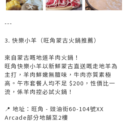
---
3. 快樂小羊（旺角蒙古火鍋推薦）
來自蒙古嘅地道羊肉火鍋！
旺角快樂小羊以新鮮蒙古直送嘅走地羊為
主打，羊肉鮮嫩無膻味，牛肉亦質素極
高。午市套餐人均不足 $200，性價比一
流，係羊肉控必試火鍋！
📍 地址：旺角 - 豉油街60-104號XX
Arcade部分地舖至2樓