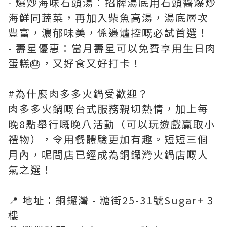
- 爆炒海味石頭湯：招牌湯底用石頭醬爆炒
海鮮同蔬菜，再加入柴魚高湯，湯底層次
豐富，濃郁味美，係邊爐控嘅必試首選！
- 壽星優惠：當月壽星可以免費享用生日肉
蛋糕🎂，又好食又好打卡！
#為什麼肉多多火鍋受歡迎？
肉多多火鍋嘅台式服務親切熱情，加上每
晚8點舉行嘅晚八活動（可以玩遊戲贏取小
禮物），令用餐體驗更加有趣。短短三個
月內，呢間店已經成為銅鑼灣火鍋店嘅人
氣之選！
📍 地址：銅鑼灣 - 糖街25-31號Sugar+ 3
樓