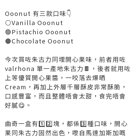
Ooonut 有三款口味👇
⚪️Vanilla Ooonut
🟢Pistachio Ooonut
🟤Chocolate Ooonut
今次買咗朱古力同埋開心果味，前者用咗
valrhona 單一產地朱古力🍫，後者就用咗
上等優質開心果醬，一咬落去爆晒
Cream，再加上外層千層酥皮非常酥脆，
口感豐富，而且整體唔會太甜，食完唔會
好膩😋。
曲奇一盒有1️⃣2️⃣塊，都係3️⃣種口味，開心
果同朱古力固然出色，嚟自馬達加斯加嘅