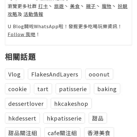
瀏覽更多社群
打卡
丶
旅遊
丶
美食
丶
親子
丶
寵物
丶
扮靚
攻略
及
活動情報
U Blog開咗WhatsApp啦！發掘更多吃喝玩樂資訊！
Follow 我哋
！
相關話題
Vlog
FlakesAndLayers
ooonut
cookie
tart
patisserie
baking
dessertlover
hkcakeshop
hkdessert
hkpatisserie
甜品
甜品關注組
cafe關注組
香港美食