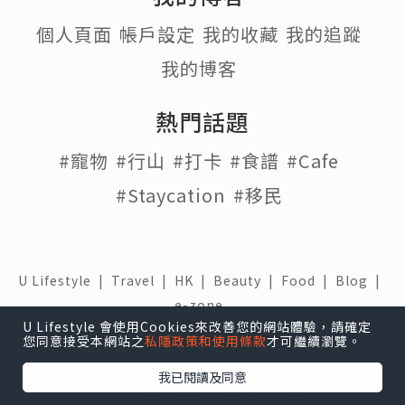
個人頁面
帳戶設定
我的收藏
我的追蹤
我的博客
熱門話題
#寵物
#行山
#打卡
#食譜
#Cafe
#Staycation
#移民
U Lifestyle
|
Travel
|
HK
|
Beauty
|
Food
|
Blog
|
e-zone
U Lifestyle 會使用Cookies來改善您的網站體驗，請確定
關於我們 |
免責聲明 |
使用條款 |
私隱政策 |
招聘人才 |
您同意接受本網站之
私隱政策和使用條款
才可繼續瀏覽。
聯絡我們
我已閱讀及同意
下載 U Lifestyle應用程式