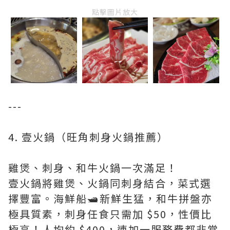
點擊圖片放大
---
4. 壹火鍋（旺角刺身火鍋推薦）
雞煲、刺身、和牛火鍋一次滿足！
壹火鍋將雞煲、火鍋同刺身結合，菜式選
擇豐富。海鮮船🛥新鮮生猛，和牛拼盤亦
極具質素，刺身任食只需加 $50，性價比
極高！人均約 $400，連加一服務費都非常