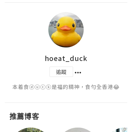
hoeat_duck
追蹤
本着食ⓓⓤⓒⓚ是福的精神，食勻全香港😂
推薦博客