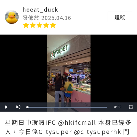
hoeat_duck
追蹤
發佈於 2025.04.16
Remaining
-
0:28
Loaded
:
Play
Unmute
Fullscre
100.00%
Time
星期日中環嘅IFC @hkifcmall 本身已經多
人，今日係Citysuper @citysuperhk 門