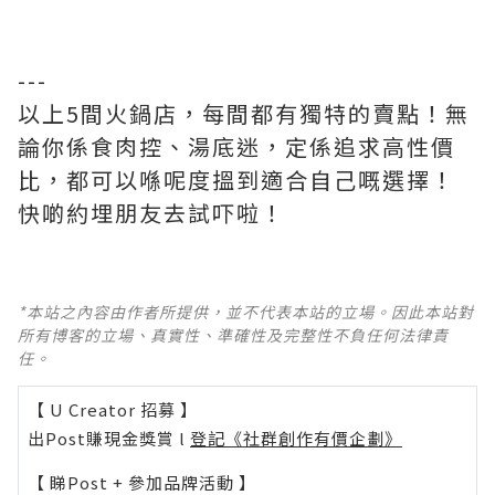
---
以上5間火鍋店，每間都有獨特的賣點！無
論你係食肉控、湯底迷，定係追求高性價
比，都可以喺呢度搵到適合自己嘅選擇！
快啲約埋朋友去試吓啦！
*本站之內容由作者所提供，並不代表本站的立場。因此本站對
所有博客的立場、真實性、準確性及完整性不負任何法律責
任。
【 U Creator 招募 】
出Post賺現金獎賞 l
登記《社群創作有價企劃》
【 睇Post + 參加品牌活動 】