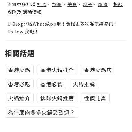
瀏覽更多社群
打卡
丶
旅遊
丶
美食
丶
親子
丶
寵物
丶
扮靚
攻略
及
活動情報
U Blog開咗WhatsApp啦！發掘更多吃喝玩樂資訊！
Follow 我哋
！
相關話題
香港火鍋
香港火鍋推介
香港火鍋店
香港必吃
香港必食
火鍋推薦
火鍋推介
排隊火鍋推薦
性價比高
為什麼肉多多火鍋受歡迎？