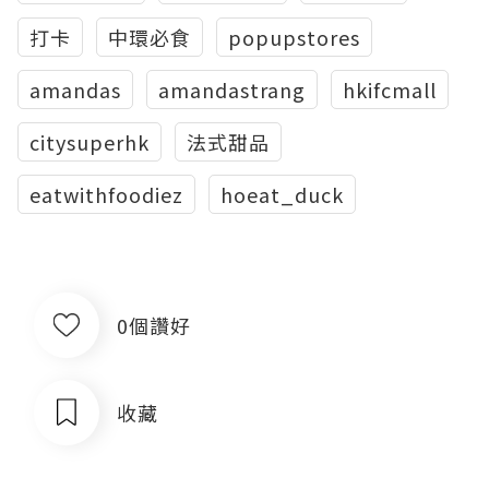
打卡
中環必食
popupstores
amandas
amandastrang
hkifcmall
citysuperhk
法式甜品
eatwithfoodiez
hoeat_duck
0個讚好
收藏