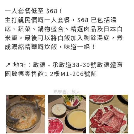
一人套餐低至 $68！
主打親民價嘅一人套餐，$68 已包括湯
底、蔬菜、鍋物盛合、精選肉品及日本白
米飯。最後可以將白飯加入剩餘湯底，煮
成濃縮精華嘅炊飯，味道一絕！
📍 地址：啟德 - 承啟道38-39號啟德體育
園啟德零售館1 2樓M1-206號舖
點擊圖片放大