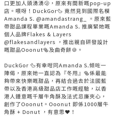
口更加人頭湧湧🫢，原來有間新嘅pop-up
店。喂呀！DuckGor🦆 竟然見到國際名模
Amanda S. @amandastrang_ 。原來藍
帶甜品課程畢業嘅Amanda S. 推廣緊她嘅
個人品牌Flakes & Layers
@flakesandlayers ，推出親自研發設計
嘅甜品Ooonut🥯及曲奇餅🍪。
DuckGor 🦆有幸咁同Amanda S.傾咗一
陣偈，原來她一直認為『冬甩』🥯係最能
夠帶來快樂嘅甜品，再結合過去於法國藍
帶以及香港高級甜品店工作嘅經驗，以香
港人鍾意嘅千層牛角酥及法式忌廉夾心，
創作了Ooonut。Ooonut 即係1000層牛
角酥 + Donut ，有意思❤️！