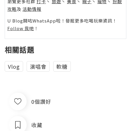
瀏覽更多社群
打卡
丶
旅遊
丶
美食
丶
親子
丶
寵物
丶
扮靚
攻略
及
活動情報
U Blog開咗WhatsApp啦！發掘更多吃喝玩樂資訊！
Follow 我哋
！
相關話題
Vlog
演唱會
軟糖
0個讚好
收藏