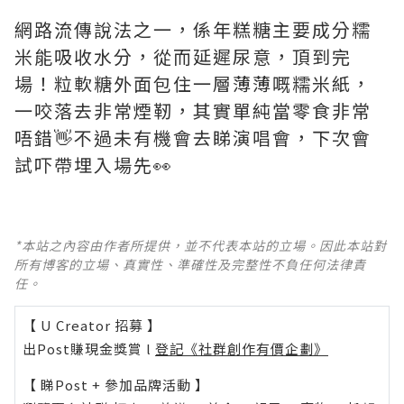
網路流傳說法之一，係年糕糖主要成分糯
米能吸收水分，從而延遲尿意，頂到完
場！粒軟糖外面包住一層薄薄嘅糯米紙，
一咬落去非常煙靭，其實單純當零食非常
唔錯👋不過未有機會去睇演唱會，下次會
試吓帶埋入場先👀
*本站之內容由作者所提供，並不代表本站的立場。因此本站對
所有博客的立場、真實性、準確性及完整性不負任何法律責
任。
【 U Creator 招募 】
出Post賺現金獎賞 l
登記《社群創作有價企劃》
【 睇Post + 參加品牌活動 】