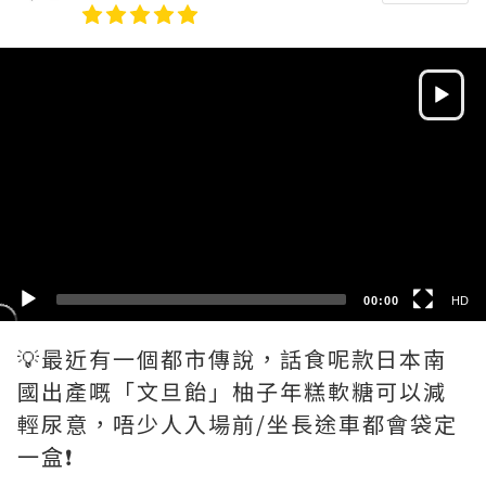
Video
Player
HD
SD
00:00
HD
💡最近有一個都市傳說，話食呢款日本南
國出產嘅「文旦飴」柚子年糕軟糖可以減
輕尿意，唔少人入場前/坐長途車都會袋定
一盒❗️