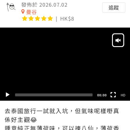
發佈於 2026.07.02
追蹤
曼谷
HK$8
Video
Player
HD
SD
00:00
HD
去泰國旅行一試就入坑，但氣味呢樣嘢真
係好主觀😂
鍾意純正無薄荷味，可以揀八仙，薄荷香