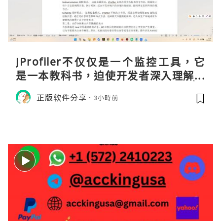
JProfiler不仅仅是一个监控工具，它
是一本教科书，迫使开发者深入理解JV
M的内存模型、垃圾回收机制和并发原
正版软件分享
3小時前
理。通过直观的可视化数据，它将抽象
的性能问题具象化为代码行号。对于一
名追求卓越的Java