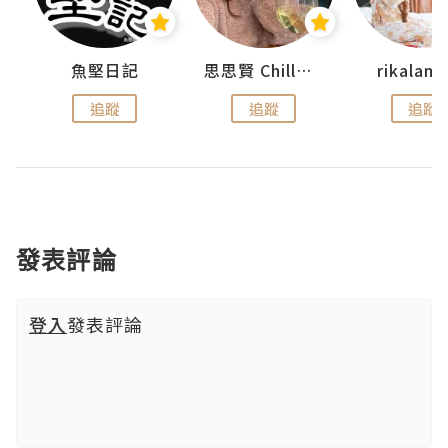
urnal
魚堅日記
思思賢 ChillMyBabe
rikala
追蹤
追蹤
追蹤
發表評論
登入
發表評論