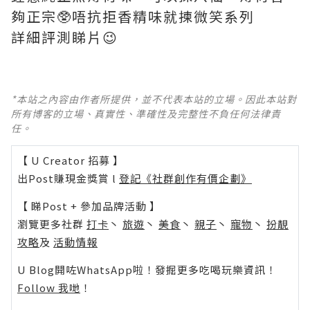
夠正宗🥸唔抗拒香精味就揀微笑系列
詳細評測睇片😉
*本站之內容由作者所提供，並不代表本站的立場。因此本站對
所有博客的立場、真實性、準確性及完整性不負任何法律責
任。
【 U Creator 招募 】
出Post賺現金獎賞 l
登記《社群創作有價企劃》
【 睇Post + 參加品牌活動 】
瀏覽更多社群
打卡
丶
旅遊
丶
美食
丶
親子
丶
寵物
丶
扮靚
攻略
及
活動情報
U Blog開咗WhatsApp啦！發掘更多吃喝玩樂資訊！
Follow 我哋
！