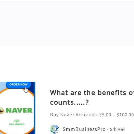
What are the benefits o
counts.....?
Buy Naver Accounts $5.00 – $100.00
h $100.00 Buy Naver Accounts Onli
e Welcome to Never South Korea’
SmmBusinessPro
5小時前
gine and online platform. Al