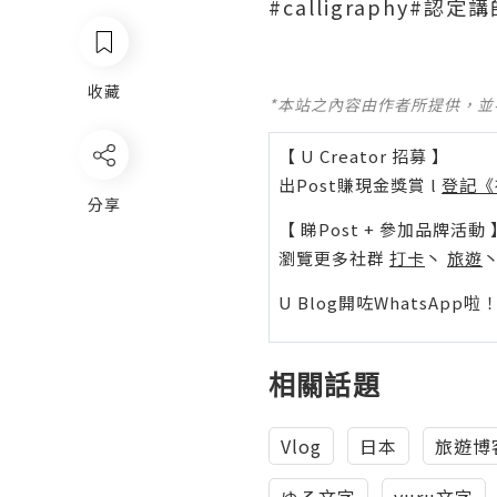
#calligraphy#認定
收藏
*本站之內容由作者所提供，
【 U Creator 招募 】
出Post賺現金獎賞 l
登記《
分享
【 睇Post + 參加品牌活動 
瀏覽更多社群
打卡
丶
旅遊
U Blog開咗WhatsAp
相關話題
Vlog
日本
旅遊博
ゆる文字
yuru文字