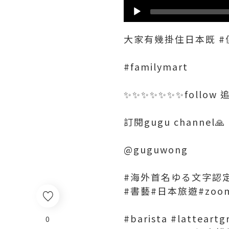
大家有幾掛住日本既 #便
#familymart
✨✨✨✨✨✨✨follow 
訂閱gugu channel🙏
@guguwong
#海外首名ゆる文字認定講
#書藝#日本旅遊#zoo
#barista #latte
0