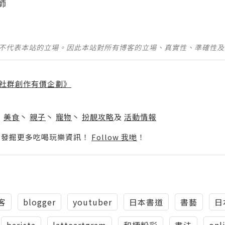
講師
並不代表本站的立場。因此本站對所有博客的立場、真實性、準確性
社群創作有價企劃》
】
丶
美食
丶
親子
丶
寵物
丶
扮靚攻略
及
活動情報
p啦！發掘更多吃喝玩樂資訊！
Follow 我哋
！
客
blogger
youtuber
日本書道
書藝
日
barista
latteartgram
和柄粉彩
書法
onl