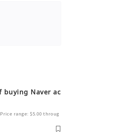
f buying Naver ac
Price range: $5.00 throug
ne | Secure & Ready to Us
s most popular search en