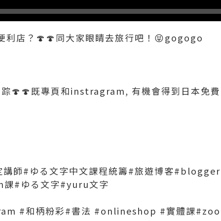
利店？🍄🍄同大家眼睛去旅行吧！😝gogogo
追踪🍄🍄既專頁和instragram, 有機會得到日本免費
師#ゆる文字中文課程統籌#旅遊博客#blogger#y
m課#ゆる文字#yuru文字
artgram #和柄粉彩#書法 #onlineshop #實體課