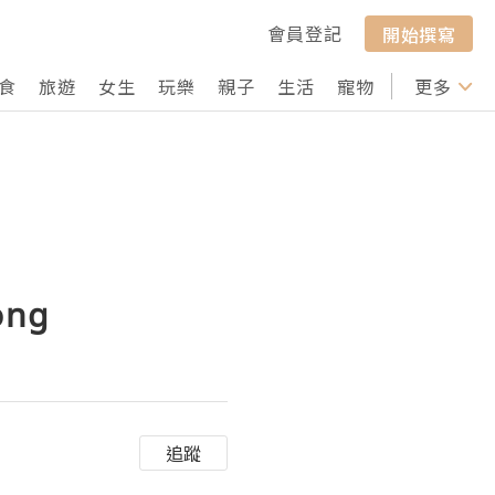
會員登記
開始撰寫
食
旅遊
女生
玩樂
親子
生活
寵物
行山
更多
打卡
ong
追蹤