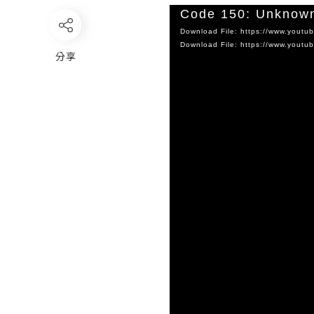
Video
Code 150: Unknown
Player
Download File: https://www.yout
Download File: https://www.you
分享