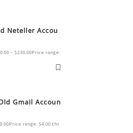
ed Neteller Accou
0.00 – $230.00Price range:
ed Neteller Accounts | Se
e of the merchant wallet
 Old Gmail Accoun
.00Price range: $4.00 thr
S Any Country Gmail Accou