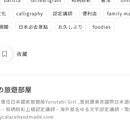
文化
calligraphy
認定講師
便利店
family m
開關
日本必去景點
お久しぶり
foodies
收藏
の旅遊部屋
任日本國家旅遊局Yurutabi Girl ,曾就讀東京國際日本語學院。
，和柄粉彩上級認定講師，海外首名ゆる文字認定講師。現經