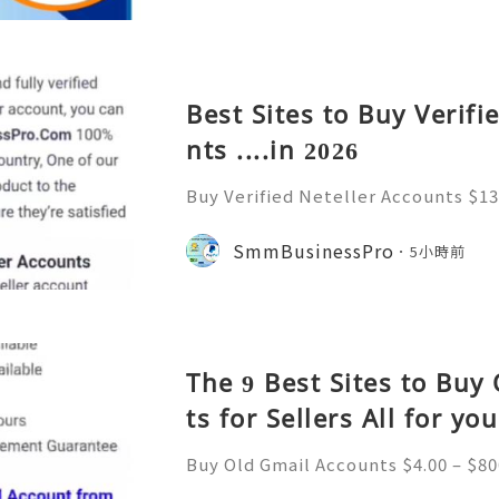
Best Sites to Buy Verifi
nts ....in 2026
Buy Verified Neteller Accounts $13
$130.00 through $230.00 Buy Verifi
cure & Ready to Use Neteller is on
SmmBusinessPro
5小時前
s. A Neteller account
The 9 Best Sites to Buy
ts for Sellers All for you
Buy Old Gmail Accounts $4.00 – $800
ough $800.00 Buy USA, UK, CA, AU