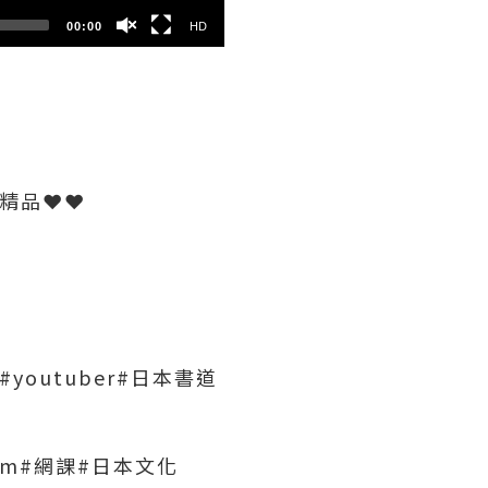
00:00
HD
精品❤️❤️
outuber#日本書道
#zoom#網課#日本文化