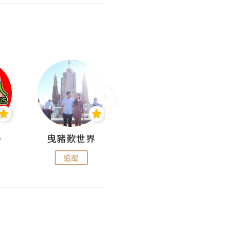
nius
曳豬歎世界
Koalascities (^O^)! @ UTravel
追蹤
追蹤