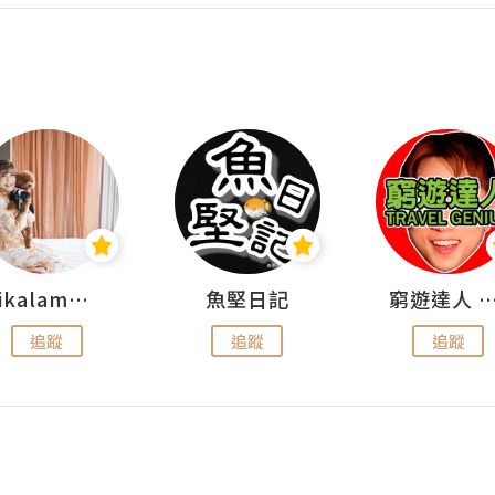
rikalammm
魚堅日記
窮遊達人 Mr.TravelGe
追蹤
追蹤
追蹤