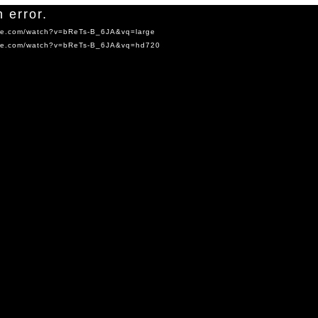
 error.
ube.com/watch?v=bReTs-B_6JA&vq=large
tube.com/watch?v=bReTs-B_6JA&vq=hd720