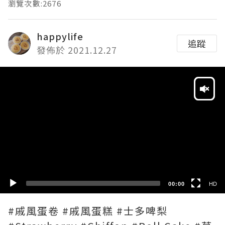
瀏覽次數:2676
happylife
追蹤
發佈於 2021.12.27
Video
Player
HD
SD
00:00
HD
#戚風蛋卷 #戚風蛋糕 #士多啤梨