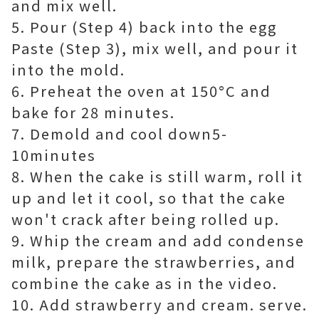
and mix well.
5. Pour (Step 4) back into the egg
Paste (Step 3), mix well, and pour it
into the mold.
6. Preheat the oven at 150°C and
bake for 28 minutes.
7. Demold and cool down5-
10minutes
8. When the cake is still warm, roll it
up and let it cool, so that the cake
won't crack after being rolled up.
9. Whip the cream and add condense
milk, prepare the strawberries, and
combine the cake as in the video.
10. Add strawberry and cream. serve.