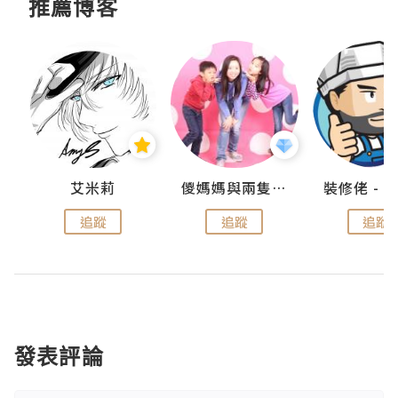
推薦博客
點滴
艾米莉
儍媽媽與兩隻小魔怪之家
追蹤
追蹤
追蹤
發表評論