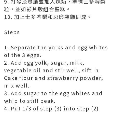
9. 打發淡忌廉並加入煉奶，準備士多啤梨
粒，並如影片般組合蛋糕。
10. 加上士多啤梨和忌廉裝飾即成。
Steps
1. Separate the yolks and egg whites
of the 3 eggs.
2. Add egg yolk, sugar, milk,
vegetable oil and stir well, sift in
Cake flour and strawberry powder,
mix well.
3. Add sugar to the egg whites and
whip to stiff peak.
4. Put 1/3 of step (3) into step (2)