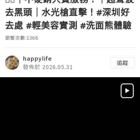
去黑頭｜水光槍直擊！#深圳好
去處 #輕美容實測 #洗面熊體驗
瀏覽次數:1368
happylife
追蹤
發佈於 2026.05.31
Video
Player
HD
SD