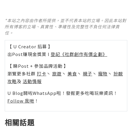
*本站之內容由作者所提供，並不代表本站的立場。因此本站對
所有博客的立場、真實性、準確性及完整性不負任何法律責
任。
【 U Creator 招募 】
出Post賺現金獎賞 l
登記《社群創作有價企劃》
【 睇Post + 參加品牌活動 】
瀏覽更多社群
打卡
丶
旅遊
丶
美食
丶
親子
丶
寵物
丶
扮靚
攻略
及
活動情報
U Blog開咗WhatsApp啦！發掘更多吃喝玩樂資訊！
Follow 我哋
！
相關話題