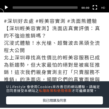
00:00
HD
#深圳好去處 #輕美容實測 #洗面熊體驗
【深圳輕美容實測】洗面店真實評價：真
的不強迫推銷嗎？
沉浸式體驗！水光槍、超聲波去黑頭全流
程大公開
北上深圳尋找高性價比的輕美容服務已成
為新趨勢，但大家最怕的絕對是被瘋狂推
銷！這次我們親身實測主打「只賣服務不
推銷」的洗面店，揭開它們的真實面貌與
詳細流程。
U Lifestyle 會使用Cookies來改善您的網站體驗，請確定
您同意接受本網站之
私隱政策和使用條款
才可繼續瀏覽。
➡️ 影片永久連結：
https://youtu.be/g3RdULaQHXo
我已閱讀及同意