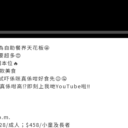
為自助餐界天花板🤩
要超多😍
本位🔥
多款美食
吓係咪真係咁好食先😉🤤
咪真係咁高⁉️即刻上我哋YouTube啦‼️
p.m.
28/成人；$458/小童及長者