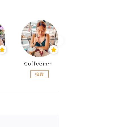
Coffeemeetjojo
艾華斯@鄭大小姐工房
追蹤
追蹤