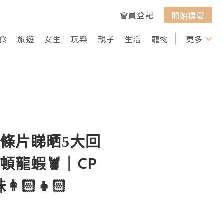
會員登記
開始撰寫
食
旅遊
女生
玩樂
親子
生活
寵物
行山
更多
打卡
一條片睇晒5大回
頓龍蝦🦞｜CP
🏻👧🏻