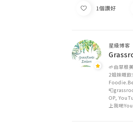
1個讚好
星級博客
Grassr
🌱由草根
2姐妹嘅飲
Foodie.Bea
📮grassro
OP, YouTu
上我哋YouT