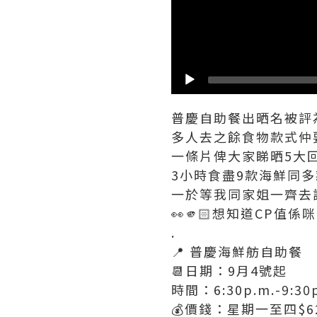
普慶自助餐出晒名被評
多人去之餘食物款式仲
一條片俾大家睇晒5大回
3小時食盡9款海鮮同
一於等我同家姐一齊去試
👀🫵🏻想知道CP值係
.
📍 普慶海鮮舫自助餐
📆日期：9月4號起
時間：6:30p.m.-9:30
💰價錢：星期一至四$6