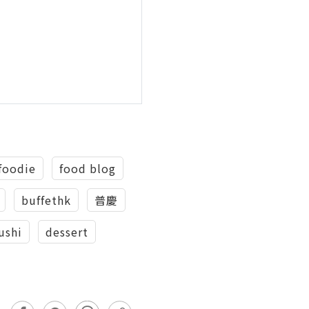
foodie
food blog
buffethk
普慶
ushi
dessert