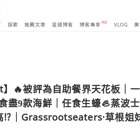
探索
推薦文章
星級博客
博客專享
VLOG
美
fet】🔥被評為自助餐界天花板｜
時食盡9款海鮮｜任食生蠔🦪蒸波士
Grassrootseaters·草根姐妹