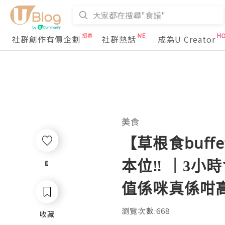
社群創作有價企劃
社群熱話
成為U Creator
美食
【草根食buf
本位‼️ ｜3小
1
0
值係咪真係咁高⁉️｜
瀏覽次數:668
收藏
收藏