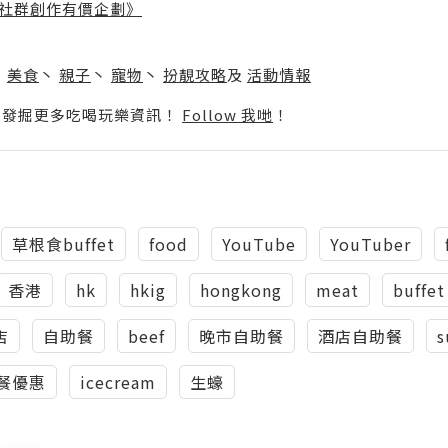
社群創作有價企劃》
】
丶
美食
丶
親子
丶
寵物
丶
扮靚攻略
及
活動情報
p啦！發掘更多吃喝玩樂資訊！
Follow 我哋
！
草根食buffet
food
YouTube
YouTuber
香港
hk
hkig
hongkong
meat
buffet
店
自助餐
beef
晚市自助餐
酒店自助餐
s
餐優惠
icecream
生蠔