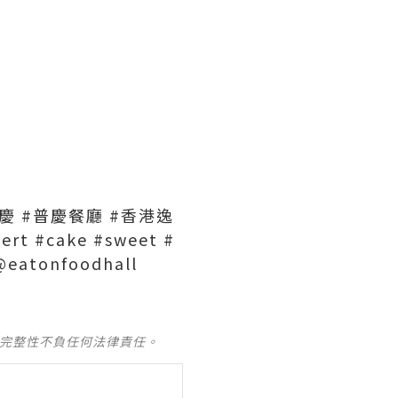
k #普慶 #普慶餐廳 #香港逸
 #cake #sweet #
eatonfoodhall
及完整性不負任何法律責任。