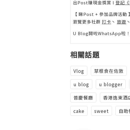
出Post賺現金獎賞 l
登記《
【 睇Post + 參加品牌活動 
瀏覽更多社群
打卡
丶
旅遊
U Blog開咗WhatsAp
相關話題
Vlog
草根食在佐敦
u blog
u blogger
普慶餐廳
香港逸東酒
cake
sweet
自助