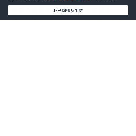
未？
上星期介紹過呢間，食過堅唔錯🙌🏻
我已閱讀及同意
做埋 #草根giveaway 免費請你食😍記得去
番instagram個reel參加
.
📍情人節8道菜鐵板燒午餐低至$540/位‼️
📍情人節10道菜鐵板燒晚餐85折‼️折後
$1343/位
.
時令沙律｜拖羅刺身｜原盒魚子醬配燒鱈
魚乾｜澳洲龍蝦配三文魚子｜香煎日本白
子配櫻花蝦｜匈牙利鐵板燒鵝肝｜日本A5
和牛薄燒/厚燒｜高菜櫻花蝦炒飯｜漬物｜
龍蝦味噌湯｜甜品
.