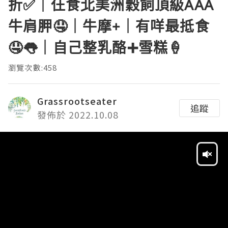
折✅｜仼食北美洲穀飼頂級AAA
牛肩胛🤤｜牛摩+｜有咩最抵食
🤤👅｜自己整乳酪➕雪糕🍦
瀏覽次數:458
Grassrootseater
追蹤
發佈於 2022.10.08
Video
Player
HD
SD