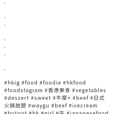
.
.
.
.
.
.
.
#hkig #food #foodie #hkfood
#foodstagram #香港美食 #vegetables
#dessert #sweet #牛摩+ #beef #日式
火鍋放題 #waygu #beef #icecream
#hotpot #hk #girl #牛 #japanesefood