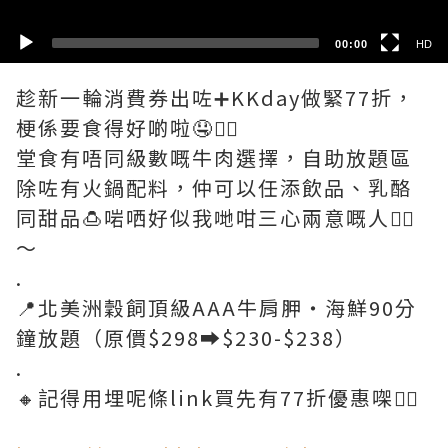
00:00
HD
趁新一輪消費券出咗➕KKday做緊77折，
梗係要食得好啲啦🤤✌🏻
堂食有唔同級數嘅牛肉選擇，自助放題區
除咗有火鍋配料，仲可以任添飲品、乳酪
同甜品🍮啱哂好似我哋咁三心兩意嘅人✌🏻
～
.
📍北美洲穀飼頂級AAA牛肩胛‧海鮮90分
鐘放題（原價$298➡️$230-$238）
.
🔸記得用埋呢條link買先有77折優惠㗎❤️‍🔥