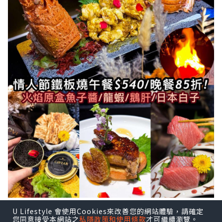
就快到情人節💕，大家諗好去邊度食飯
U Lifestyle 會使用Cookies來改善您的網站體驗，請確定
您同意接受本網站之
私隱政策和使用條款
才可繼續瀏覽。