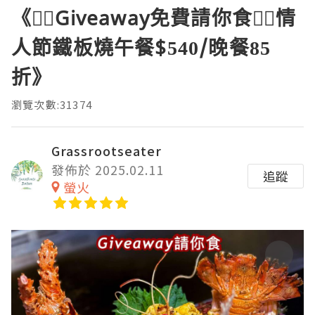
《❤️‍🔥Giveaway免費請你食❤️‍🔥情
人節鐵板燒午餐$540/晚餐85
折》
瀏覽次數:31374
Grassrootseater
發佈於 2025.02.11
追蹤
螢火