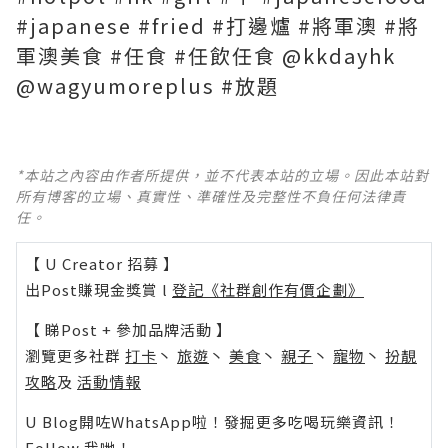
#japanese #fried #打邊爐 #將軍澳 #將
軍澳美食 #任食 #任飲任食 @kkdayhk
@wagyumoreplus #放題
*本站之內容由作者所提供，並不代表本站的立場。因此本站對
所有博客的立場、真實性、準確性及完整性不負任何法律責
任。
【 U Creator 招募 】
出Post賺現金獎賞 l
登記《社群創作有價企劃》
【 睇Post + 參加品牌活動 】
瀏覽更多社群
打卡
丶
旅遊
丶
美食
丶
親子
丶
寵物
丶
扮靚
攻略
及
活動情報
U Blog開咗WhatsApp啦！發掘更多吃喝玩樂資訊！
Follow 我哋
！