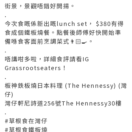
街景，景觀唔錯好開揚。
.
今次食嘅係新出嘅lunch set， $380有得
食成個鐵板燒餐。點餐後師傅好快開始準
備喺食客面前烹調菜式👨🏻‍🍳。
.
唔講咁多啦，詳細食評請看IG
Grassrootseaters！
.
板神鉄板燒日本料理 (The Hennessy) (灣
仔)
灣仔軒尼詩道256號The Hennessy30樓
.
#草根食在灣仔
#草根食鐵板燒