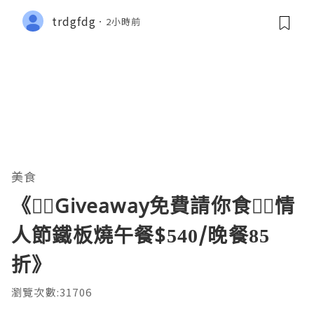
trdgfdg
2小時前
美食
《❤️‍🔥Giveaway免費請你食❤️‍🔥情
人節鐵板燒午餐$540/晚餐85
折》
瀏覽次數:31706