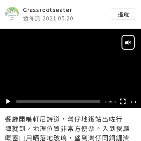
Grassrootseater
追蹤
發佈於 2021.05.20
Video
Player
HD
SD
00:00
HD
餐廳開喺軒尼詩道，灣仔地鐵站出咗行一
陣就到，地理位置非常方便😆。入到餐廳
嘅窗口用晒落地玻璃，望到灣仔同銅鑼灣