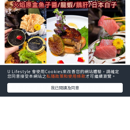
就快到情人節💕，大家諗好去邊度食飯
U Lifestyle 會使用Cookies來改善您的網站體驗，請確定
您同意接受本網站之
私隱政策和使用條款
才可繼續瀏覽。
未？
上星期介紹過呢間，食過堅唔錯🙌🏻
我已閱讀及同意
做埋 #草根giveaway 免費請你食😍記得去
番instagram個reel參加
.
📍情人節8道菜鐵板燒午餐低至$540/位‼️