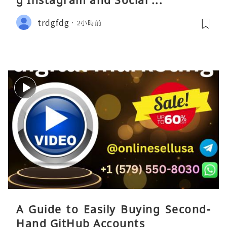
g Instagram and Social ...
trdgfdg
2小時前
A Guide to Easily Buying Second-
Hand GitHub Accounts