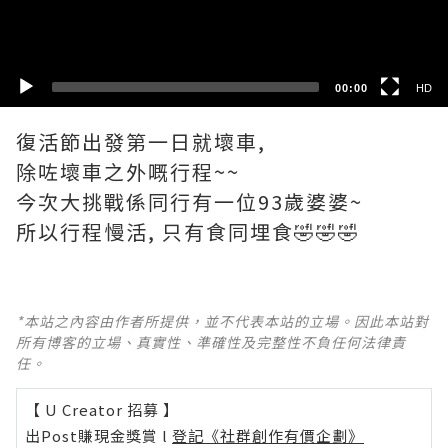
SD
00:00
HD
復活節出發第一日就壞車,
除咗壞車之外嘅行程~~
今次大挑戰係同行有一位93歲婆婆~
所以行程慢活, 只有食同埋食🤣🤣🤣
*本站之內容由作者所提供，並不代表本站的立場。因此本站對
所有博客的立場、真實性、準確性及完整性不負任何法律責
任。
【 U Creator 招募 】
出Post賺現金獎賞 l
登記《社群創作有價企劃》