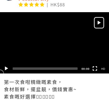
HK$88
Video
Player
HD
SD
00:00
HD
第一次食咁精緻嘅素食，
食材新鮮，擺盆靚，價錢實惠~
素食嘅好選擇👍🏽👍🏽👍🏽