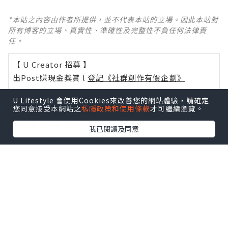
*本站之內容由作者所提供，並不代表本站的立場。因此本站對
所有博客的立場、真實性、準確性及完整性不負任何法律責
任。
【 U Creator 招募 】
出Post賺現金獎賞 l
登記《社群創作有價企劃》
【 睇Post + 參加品牌活動 】
U Lifestyle 會使用Cookies來改善您的網站體驗，請確定
您同意接受本網站之
私隱政策和使用條款
才可繼續瀏覽。
瀏覽更多社群
打卡
丶
旅遊
丶
美食
丶
親子
丶
寵物
丶
扮靚
攻略
及
活動情報
我已閱讀及同意
U Blog開咗WhatsApp啦！發掘更多吃喝玩樂資訊！
Follow 我哋
！
相關話題
Vlog
深圳
深圳美食
素食