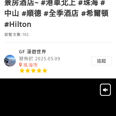
景房酒店~ #港車北上 #珠海 #
中山 #順德 #全季酒店 #希爾頓
#Hilton
瀏覽次數:701
GF 漫遊世界
發佈於 2025.05.09
追蹤
珠海市
Video
Player
HD