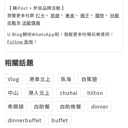
【 睇Post + 參加品牌活動 】
瀏覽更多社群
打卡
丶
旅遊
丶
美食
丶
親子
丶
寵物
丶
扮靚
攻略
及
活動情報
U Blog開咗WhatsApp啦！發掘更多吃喝玩樂資訊！
Follow 我哋
！
相關話題
Vlog
港車北上
珠海
自駕遊
中山
港人北上
zhuhai
hilton
希爾頓
自助餐
自助晚餐
dinner
dinnerbuffet
buffet