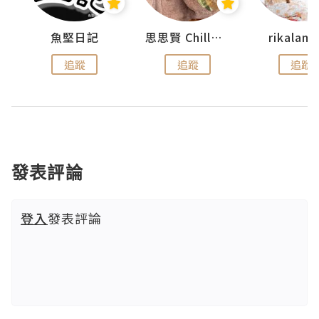
urnal
魚堅日記
思思賢 ChillMyBabe
rikala
追蹤
追蹤
追蹤
發表評論
登入
發表評論