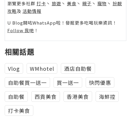
瀏覽更多社群
打卡
丶
旅遊
丶
美食
丶
親子
丶
寵物
丶
扮靚
攻略
及
活動情報
U Blog開咗WhatsApp啦！發掘更多吃喝玩樂資訊！
Follow 我哋
！
相關話題
Vlog
WMhotel
酒店自助餐
自助餐買一送一
買一送一
快閃優惠
自助餐
西貢美食
香港美食
海鮮控
打卡美食