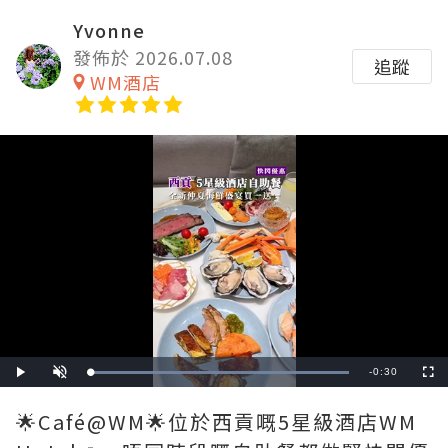
Yvonne
發佈於 2026.07.08
追蹤
WM酒店
Remaining
-
0:30
Loaded
:
Play
Unmute
Fullscre
100.00%
Time
🌟Café@WM🌟位於西貢嘅5星級酒店WM