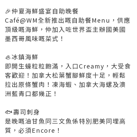
🎉仲夏海鮮盛宴自助晚餐
Café@WM全新推出嘅自助餐Menu，供應
頂級嘅海鮮，仲加入咗世界盃主辦國美國
墨西哥風味嘅菜式！
🦪冰鎮海鮮
即開生蠔粒粒飽滿，入口Creamy，大受食
客歡迎！加拿大松葉蟹腳鮮度十足，輕鬆
拉出原條蟹肉！凍海蝦、加拿大海螺及澳
洲藍青口都幾正！
🐟壽司刺身
是晚嘅油甘魚同三文魚係特別肥美同埋高
質，必須Encore！