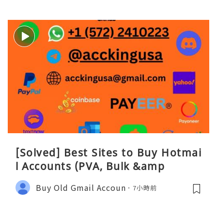
[Solved] Best Sites to Buy Hotmai
l Accounts (PVA, Bulk &amp
Buy Old Gmail Accoun
7小時前