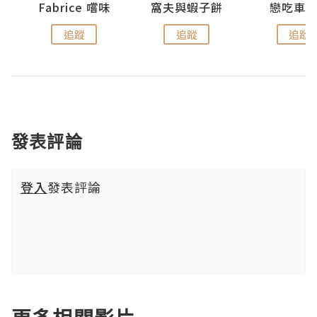
Fabrice 嚐味
窩夫與蝦子餅
戀吃車
追蹤
追蹤
追蹤
發表評論
登入
發表評論