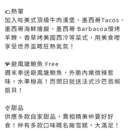
🌮熱葷
加入咗美式頂級牛肉漢堡、墨西哥Tacos、
墨西哥海鮮燴飯、墨西哥 Barbacoa慢烤
羊髀、香草烤美國西冷等菜式，用美食嚟
享受世界盃嘅狂熱氣氛！
🪸避風塘鮑魚 Free
週末奉送避風塘鮑魚，外脆內嫩微辣惹
味，水準極高！而閒日就送法式沙巴翁焗
扇貝！
🍨甜品
供應多款自家甜品，賣相精美仲要好好
食！仲有多款口味嘅名廠雪糕，大滿足！