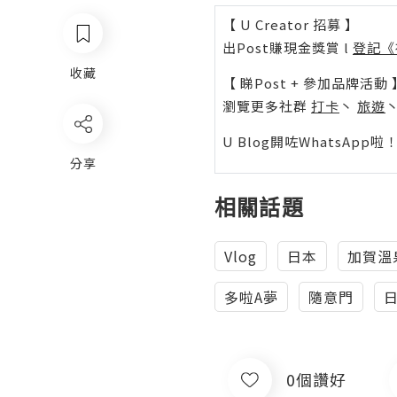
【 U Creator 招募 】
出Post賺現金獎賞 l
登記《
收藏
【 睇Post + 參加品牌活動 
瀏覽更多社群
打卡
丶
旅遊
U Blog開咗WhatsAp
分享
相關話題
Vlog
日本
加賀溫
多啦A夢
隨意門
0個讚好