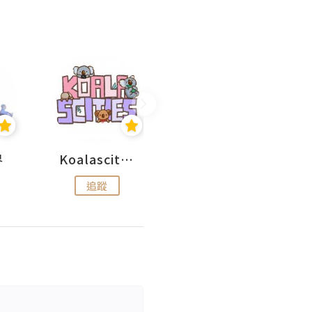
界
Koalascities (^O^)! @ UTravel
UTOPIA
追蹤
追蹤