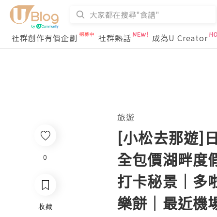
社群創作有價企劃
社群熱話
成為U Creator
旅遊
[小松去那遊]
全包價湖畔度假
0
打卡秘景｜多啦
樂餅｜最近機
收藏