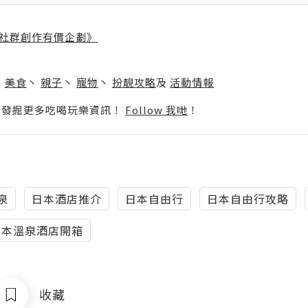
社群創作有價企劃》
】
丶
美食
丶
親子
丶
寵物
丶
扮靚攻略
及
活動情報
p啦！發掘更多吃喝玩樂資訊！
Follow 我哋
！
泉
日本酒店推介
日本自由行
日本自由行攻略
日本溫泉酒店開箱
收藏