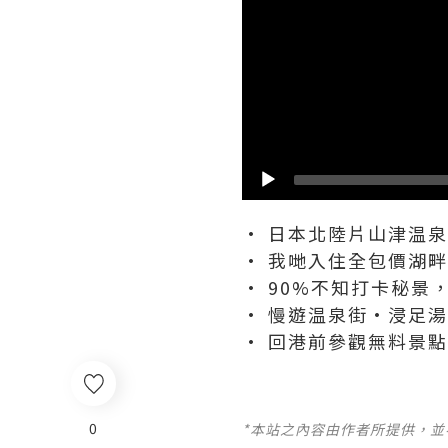
• 日本北陸片山津温
• 我哋入住全包價湖
• 90%不知打卡秘景
• 慢遊温泉街•浸足
• 回港前參觀無料景點
0
*本站之內容由作者所提供，