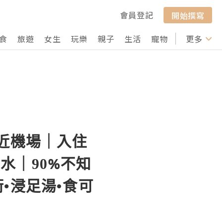
會員登記
開始撰寫
食
旅遊
女生
玩樂
親子
生活
寵物
行山
更多
打卡
鄰近機場｜入住
水｜90%不知
•浸足湯•食可