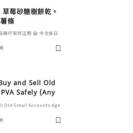
💕 草莓砂糖樹餅乾。
脆薯條
店睇吓有咩正嘢 😁 今次係日
rtingho_tokyo #estertin
uttersandtree #chill
前
樹 #砂糖樹奶油餅乾 #魷魚絲
Buy and Sell Old
PVA Safely (Any
ll Old Gmail Accounts Age
6 Guide If You Want To Mor
 ☠️☠️➤Telegram: @usabest
前