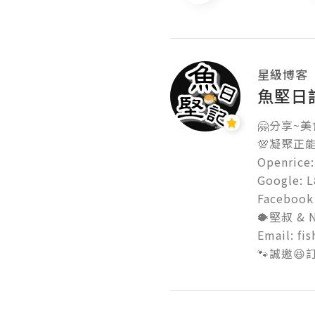
星級博客
魚堅日
🤗分享~美
💯凝聚正能
Openrice: 
Google: L8
Facebook 
🐡堅叔 & Ni
Email: fi
🐾誠邀😆