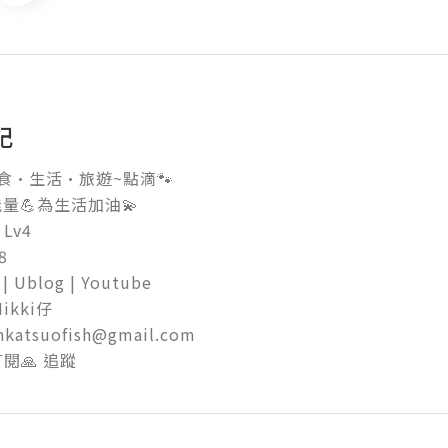
記
食•生活•旅遊~點滴🐾

量💪為生活加油💫

Lv4



| Ublog | Youtube 

kki仔

shkatsuofish@gmail.com

訂閱🙏 追蹤