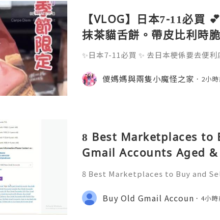
【VLOG】日本7-11必買 
抹茶貓舌餅。帶皮比利時
✨日本7-11必買 ✨ 去日本梗係要去便利
本 7-11 掃咗呢啲返嚟 📸 2026-06 #este
gho #日本超商美食 #日本711限定 #sugarb
儍媽媽與兩隻小魔怪之家
2小時
賞清爽無蚊 #草莓砂糖樹餅乾 #砂糖奶油
#魷魚乾 #日本必買
8 Best Marketplaces to 
Gmail Accounts Aged & 
Country) – 2026 Guide
8 Best Marketplaces to Buy and Se
d & PVA Safely (Any Country) – 202
e Information Please Contact us :
Buy Old Gmail Accoun
4小時
zone ☠️☠️➤WhatsApp: +1 (6