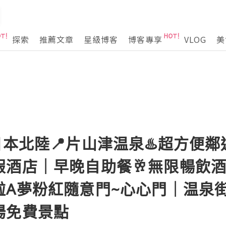
探索
推薦文章
星級博客
博客專享
VLOG
美
日本北陸📍片山津温泉♨️超方便
酒店｜早晚自助餐🥂無限暢飲酒
A夢粉紅隨意門~心心門｜温泉街
場免費景點