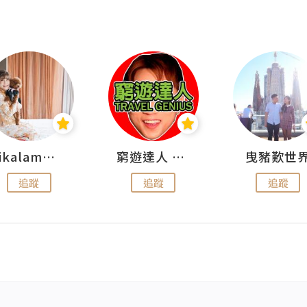
rikalammm
窮遊達人 Mr.TravelGenius
曳豬歎世
追蹤
追蹤
追蹤