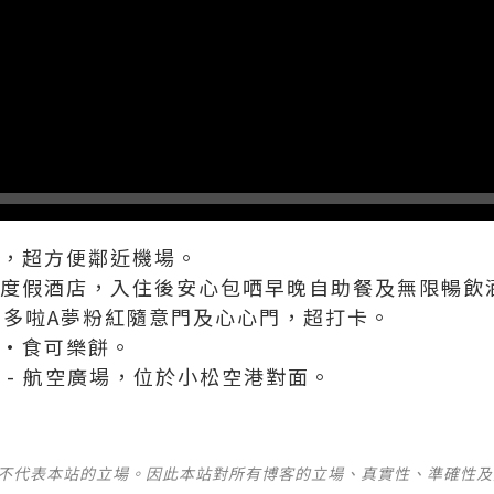
泉，超方便鄰近機場。
畔度假酒店，入住後安心包哂早晚自助餐及無限暢飲
，多啦A夢粉紅隨意門及心心門，超打卡。
湯•食可樂餅。
 - 航空廣場，位於小松空港對面。
並不代表本站的立場。因此本站對所有博客的立場、真實性、準確性