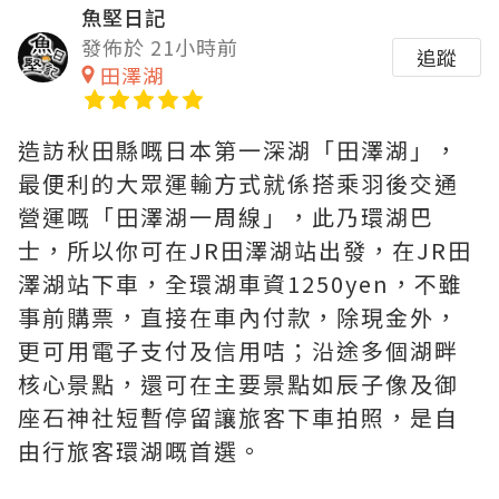
魚堅日記
發佈於 21小時前
追蹤
田澤湖
造訪秋田縣嘅日本第一深湖「田澤湖」，
最便利的大眾運輸方式就係搭乘羽後交通
營運嘅「田澤湖一周線」，此乃環湖巴
士，所以你可在JR田澤湖站出發，在JR田
澤湖站下車，全環湖車資1250yen，不雖
事前購票，直接在車內付款，除現金外，
更可用電子支付及信用咭；沿途多個湖畔
核心景點，還可在主要景點如辰子像及御
座石神社短暫停留讓旅客下車拍照，是自
由行旅客環湖嘅首選。