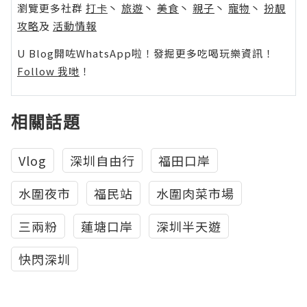
瀏覽更多社群
打卡
丶
旅遊
丶
美食
丶
親子
丶
寵物
丶
扮靚
攻略
及
活動情報
U Blog開咗WhatsApp啦！發掘更多吃喝玩樂資訊！
Follow 我哋
！
相關話題
Vlog
深圳自由行
福田口岸
水圍夜市
福民站
水圍肉菜市場
三兩粉
蓮塘口岸
深圳半天遊
快閃深圳