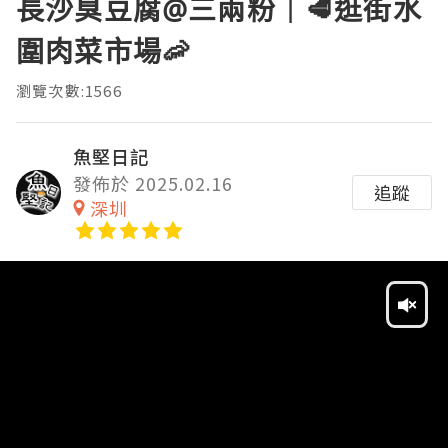
長沙臭豆腐@三兩粉｜🥩逛街水
圍肉菜市場🦐
瀏覽次數:1566
魚堅日記
發佈於 2025.02.16
追蹤
深圳
Video
Player
HD
SD