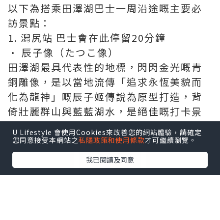
以下為搭乘田澤湖巴士一周沿途嘅主要必
訪景點：
1. 潟尻站 巴士會在此停留20分鐘
• 辰子像（たつこ像）
田澤湖最具代表性的地標，閃閃金光嘅青
銅雕像，是以當地流傳「追求永恆美貌而
化為龍神」嘅辰子姬傳說為原型打造，背
倚壯麗群山與藍藍湖水，是絕佳嘅打卡景
點。
U Lifestyle 會使用Cookies來改善您的網站體驗，請確定
您同意接受本網站之
私隱政策和使用條款
才可繼續瀏覽。
點擊圖片放大
我已閱讀及同意