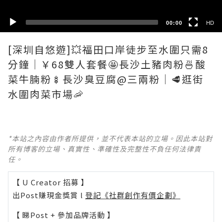
00:00
HD
[深圳自悠遊]💥福田口岸徒步至水圍只需8
分鐘｜￥68雙人套餐🤩長沙土豬肉粉🍜酸
菜牛腩粉🍢長沙臭豆腐@三兩粉｜🥩逛街
水圍肉菜市場🦐
*本站之內容由作者所提供，並不代表本站的立場。因此本站對
所有博客的立場、真實性、準確性及完整性不負任何法律責
任。
【 U Creator 招募 】
出Post賺現金獎賞 l
登記《社群創作有價企劃》
【 睇Post + 參加品牌活動 】