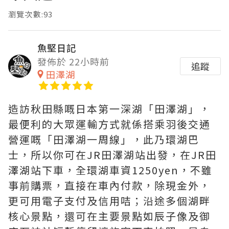
瀏覽次數:93
魚堅日記
發佈於 22小時前
追蹤
田澤湖
造訪秋田縣嘅日本第一深湖「田澤湖」，
最便利的大眾運輸方式就係搭乘羽後交通
營運嘅「田澤湖一周線」，此乃環湖巴
士，所以你可在JR田澤湖站出發，在JR田
澤湖站下車，全環湖車資1250yen，不雖
事前購票，直接在車內付款，除現金外，
更可用電子支付及信用咭；沿途多個湖畔
核心景點，還可在主要景點如辰子像及御