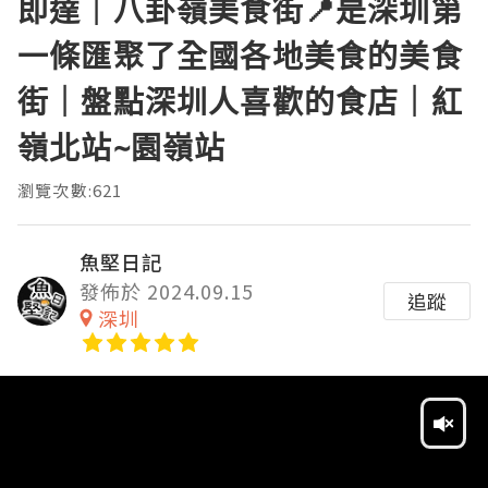
即達｜八卦嶺美食街📍是深圳第
一條匯聚了全國各地美食的美食
街｜盤點深圳人喜歡的食店｜紅
嶺北站~園嶺站
瀏覽次數:621
魚堅日記
發佈於 2024.09.15
追蹤
深圳
Video
Player