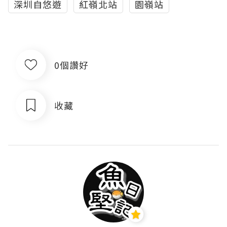
深圳自悠遊
紅嶺北站
園嶺站
0個讚好
收藏