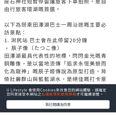
座石神社短暫停留讓旅客下車拍照，是自
由行旅客環湖嘅首選。
以下為搭乘田澤湖巴士一周沿途嘅主要必
訪景點：
1. 潟尻站 巴士會在此停留20分鐘
• 辰子像（たつこ像）
田澤湖最具代表性的地標，閃閃金光嘅青
銅雕像，是以當地流傳「追求永恆美貌而
化為龍神」嘅辰子姬傳說為原型打造，背
倚壯麗群山與藍藍湖水，是絕佳嘅打卡景
點。
U Lifestyle 會使用Cookies來改善您的網站體驗，請確定
您同意接受本網站之
私隱政策和使用條款
才可繼續瀏覽。
點擊圖片放大
我已閱讀及同意