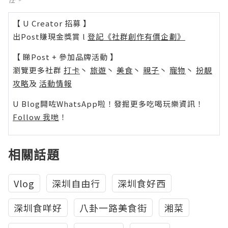
【 U Creator 招募 】
出Post賺現金獎賞 l
登記《社群創作有價企劃》
【 睇Post + 參加品牌活動 】
瀏覽更多社群
打卡
丶
旅遊
丶
美食
丶
親子
丶
寵物
丶
扮靚
攻略
及
活動情報
U Blog開咗WhatsApp啦！發掘更多吃喝玩樂資訊！
Follow 我哋
！
相關話題
Vlog
深圳自由行
深圳食好西
深圳食咩好
八卦一路美食街
湘菜