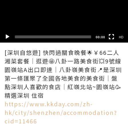
HD
SD
00:00
HD
[深圳自悠遊] 快閃過關食晚餐🌟￥66二人
湘菜套餐｜逛遊🤩八卦一路美食街💥9號線
園嶺站A出口即達｜八卦嶺美食街📍是深圳
第一條匯聚了全國各地美食的美食街｜盤
點深圳人喜歡的食店｜紅嶺北站~園嶺站🥳
https://www.kkday.com/zh-
hk/city/shenzhen/accommodation?
cid=11466