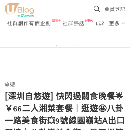
會員登記
社群創作有價企劃
社群熱話
成為U Creato
更多
旅遊
[深圳自悠遊] 快閃過關食晚餐🌟
￥66二人湘菜套餐｜逛遊🤩八卦
一路美食街💥9號線園嶺站A出口