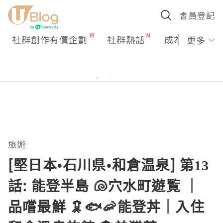
會員登記
社群創作有價企劃
社群熱話
成為U Creato
更多
旅遊
[堅日本•石川県•和倉温泉] 第13
話: 能登半島 🐚穴水町遊覧 ｜
品嚐最鮮 🦑🐟🦐能登丼｜入住