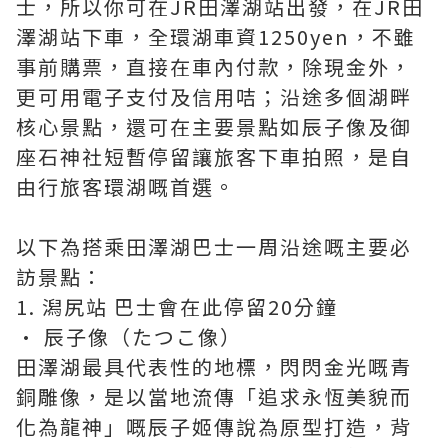
士，所以你可在JR田澤湖站出發，在JR田
澤湖站下車，全環湖車資1250yen，不雖
事前購票，直接在車內付款，除現金外，
更可用電子支付及信用咭；沿途多個湖畔
核心景點，還可在主要景點如辰子像及御
座石神社短暫停留讓旅客下車拍照，是自
由行旅客環湖嘅首選。
以下為搭乘田澤湖巴士一周沿途嘅主要必
訪景點：
1. 潟尻站 巴士會在此停留20分鐘
• 辰子像（たつこ像）
田澤湖最具代表性的地標，閃閃金光嘅青
銅雕像，是以當地流傳「追求永恆美貌而
化為龍神」嘅辰子姬傳說為原型打造，背