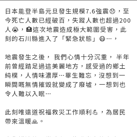
日本能登半島元旦發生規模7.6強震😞，至
今死亡人數已經破百，失蹤人數也超過200
人😭，🏥這次地震造成極大範圍受害，此
刻的石川縣進入了「緊急狀態」😷…，
地震發生之後， 我們心情十分沉重， 半年
前曾經踏足過這美麗地方，感受過的鄉土
純樸，人情味濃厚…畢生難忘，沒想到一
瞬間嘅無情摧毀就變成了廢墟，一想到也
令人難以入眠…
此刻唯遠道祝福救災工作順利💪，為居民
帶來溫暖🙏。