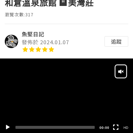
和倉溫泉旅館 🏨美灣莊
瀏覽次數:317
魚堅日記
追蹤
發佈於 2024.01.07
Video
Player
HD
SD
00:00
HD