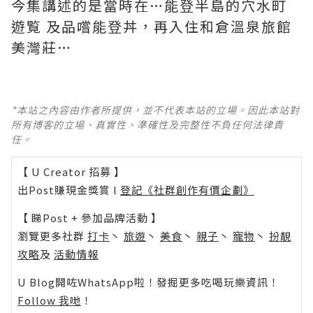
今集講述的是當時在…能登半島的穴水町
遊覧 及品嚐能登丼，再入住和倉溫泉旅館
*本站之內容由作者所提供，並不代表本站的立場。因此本站對
所有博客的立場、真實性、準確性及完整性不負任何法律責
任。
【 U Creator 招募 】
出Post賺現金獎賞 l
登記《社群創作有價企劃》
【 睇Post + 參加品牌活動 】
瀏覽更多社群
打卡
丶
旅遊
丶
美食
丶
親子
丶
寵物
丶
扮靚
攻略
及
活動情報
U Blog開咗WhatsApp啦！發掘更多吃喝玩樂資訊！
Follow 我哋
！