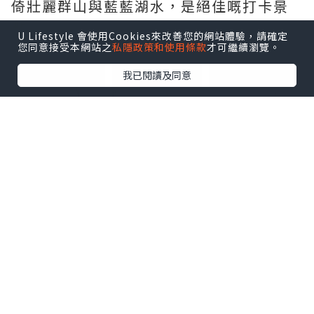
倚壯麗群山與藍藍湖水，是絕佳嘅打卡景
點。
U Lifestyle 會使用Cookies來改善您的網站體驗，請確定
您同意接受本網站之
私隱政策和使用條款
才可繼續瀏覽。
點擊圖片放大
我已閱讀及同意
• 浮木神社（漢槎宮）
鄰近辰子像旁，小巧嘅社殿面向湖面，遠
看宛如漂浮在水面上，係祈求良緣與戀愛
運嘅熱門能量景點。
點擊圖片放大