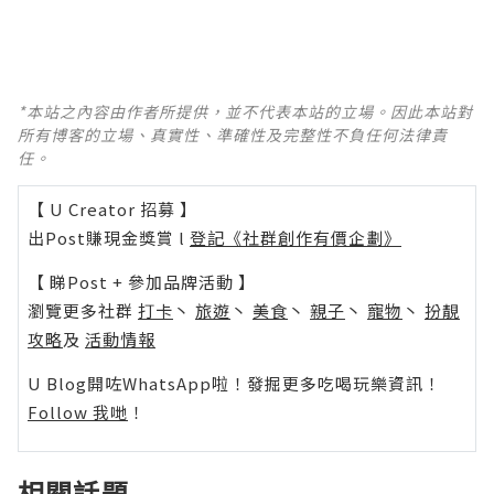
*本站之內容由作者所提供，並不代表本站的立場。因此本站對
所有博客的立場、真實性、準確性及完整性不負任何法律責
任。
【 U Creator 招募 】
出Post賺現金獎賞 l
登記《社群創作有價企劃》
【 睇Post + 參加品牌活動 】
瀏覽更多社群
打卡
丶
旅遊
丶
美食
丶
親子
丶
寵物
丶
扮靚
攻略
及
活動情報
U Blog開咗WhatsApp啦！發掘更多吃喝玩樂資訊！
Follow 我哋
！
相關話題