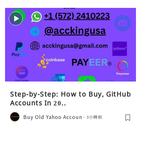
Step-by-Step: How to Buy, GitHub
Accounts In 20..
Buy Old Yahoo Accoun
3小時前