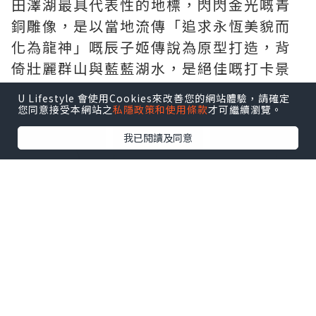
田澤湖最具代表性的地標，閃閃金光嘅青
銅雕像，是以當地流傳「追求永恆美貌而
化為龍神」嘅辰子姬傳說為原型打造，背
倚壯麗群山與藍藍湖水，是絕佳嘅打卡景
點。
U Lifestyle 會使用Cookies來改善您的網站體驗，請確定
您同意接受本網站之
私隱政策和使用條款
才可繼續瀏覽。
點擊圖片放大
我已閱讀及同意
• 浮木神社（漢槎宮）
鄰近辰子像旁，小巧嘅社殿面向湖面，遠
看宛如漂浮在水面上，係祈求良緣與戀愛
運嘅熱門能量景點。