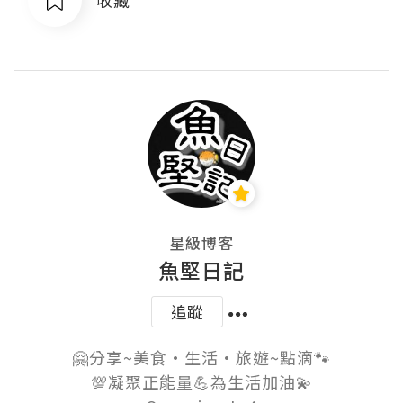
星級博客
魚堅日記
追蹤
🤗分享~美食•生活•旅遊~點滴🐾

💯凝聚正能量💪為生活加油💫
