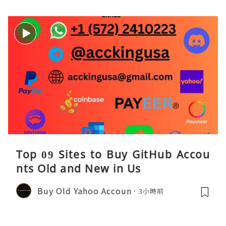
Top 09 Sites to Buy GitHub Accou
nts Old and New in Us
Buy Old Yahoo Accoun
3小時前