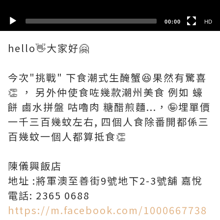
00:00
HD
hello👋大家好🤗
今次"挑戰" 下食潮式生醃蟹😆果然有驚喜
👏 ， 另外仲使食咗幾款潮州美食 例如 蠔
餅 鹵水拼盤 咕嚕肉 糖醋煎麵...，🤪埋單價
一千三百幾蚊左右, 四個人食除番開都係三
百幾蚊一個人都算抵食👏
陳儀興飯店
地址 :將軍澳至善街9號地下2-3號舖 嘉悅
https://m.facebook.com/1000667738