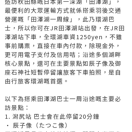
造訪秋田縣嘅日本第一深湖「田澤湖」，
最便利的大眾運輸方式就係搭乘羽後交通
營運嘅「田澤湖一周線」，此乃環湖巴
士，所以你可在JR田澤湖站出發，在JR田
澤湖站下車，全環湖車資1250yen，不雖
事前購票，直接在車內付款，除現金外，
更可用電子支付及信用咭；沿途多個湖畔
核心景點，還可在主要景點如辰子像及御
座石神社短暫停留讓旅客下車拍照，是自
由行旅客環湖嘅首選。
以下為搭乘田澤湖巴士一周沿途嘅主要必
訪景點：
1. 潟尻站 巴士會在此停留20分鐘
• 辰子像（たつこ像）