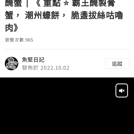
醃蟹 | 《 重點 ⭐ 霸王醃製膏
蟹， 潮州蠔餅， 脆盞拔絲咕嚕
肉》
瀏覽次數:965
魚堅日記
追蹤
發佈於 2022.10.02
Video
Player
HD
SD