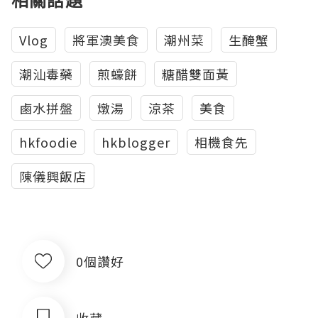
Vlog
將軍澳美食
潮州菜
生醃蟹
潮汕毒藥
煎蠔餅
糖醋雙面黃
鹵水拼盤
燉湯
涼茶
美食
hkfoodie
hkblogger
相機食先
陳儀興飯店
0個讚好
收藏