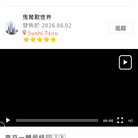
曳豬歎世界
發佈於 2026.08.02
追蹤
Sushi Tsuu
Video
Player
HD
SD
00:00
HD
東京一轉最終回🇯🇵