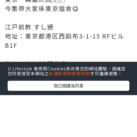
今集帶大家係東京搵食😋
江戸前鮓 すし通
地址：東京都港区西麻布3-1-15 RFビル
B1F
牛かつもと村 渋谷店
U Lifestyle 會使用Cookies來改善您的網站體驗，請確定
地址：東京都渋谷区渋谷3-18-10 大野ビ
您同意接受本網站之
私隱政策和使用條款
才可繼續瀏覽。
ル2号館 B1F
我已閱讀及同意
KICHIRI 恵比寿
地址：東京都渋谷区恵比寿1-8-12 EBIS Q
PLAZA 6F
六厘舎 羽田空港店