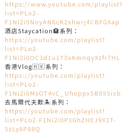
https://www.youtube.com/playlist?
list=PLo2-
F1Ni2i0NoyAN6cK2xhwrj4CBFGXap
酒店Staycation🏨系列：
https://youtube.com/playlist?
list=PLo2-
F1Ni2i0OC3d1u1T0xKmnqyXzfr7HL
香港Vlog🇭🇰系列：
https://youtube.com/playlist?
list=PLo2-
F1Ni2i0MsOT4vC_UhoppxSB89Sisb
去馬爾代夫歎🏝系列：
https://youtube.com/playlist?
list=PLo2-F1Ni2i0P1GhZHEJ9X1T-
5zLy8P88Q