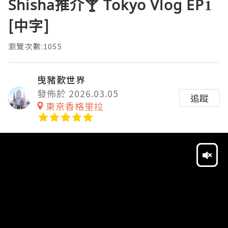
Shisha推介🍸 Tokyo Vlog EP1
[中字]
瀏覽次數:1055
曳豬歎世界
發佈於 2026.03.05
追蹤
東京香格里拉
Video
Player
HD
SD