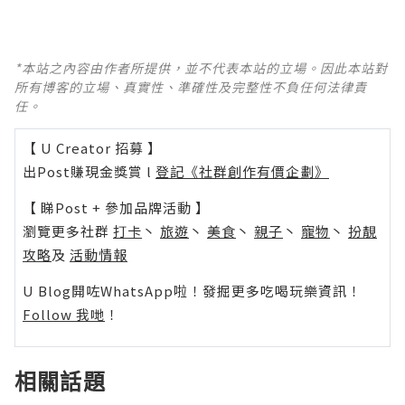
*本站之內容由作者所提供，並不代表本站的立場。因此本站對
所有博客的立場、真實性、準確性及完整性不負任何法律責
任。
【 U Creator 招募 】
出Post賺現金獎賞 l
登記《社群創作有價企劃》
【 睇Post + 參加品牌活動 】
瀏覽更多社群
打卡
丶
旅遊
丶
美食
丶
親子
丶
寵物
丶
扮靚
攻略
及
活動情報
U Blog開咗WhatsApp啦！發掘更多吃喝玩樂資訊！
Follow 我哋
！
相關話題