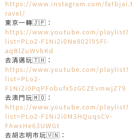
https://www.instagram.com/fatbjai.t
ravel/
東京一轉🇯🇵：
https://www.youtube.com/playlist?
list=PLo2-F1Ni2i0Ne802l9SFl-
aqBlZuWvbKd
去清邁玩🇹🇭：
https://www.youtube.com/playlist?
list=PLo2-
F1Ni2i0PqPFobufx5zGCZEvmwjZ79
去澳門玩🇲🇴：
https://www.youtube.com/playlist?
list=PLo2-F1Ni2i0M3HQuqsCV-
FAwxHe63UWGt
去胡志明市玩🇻🇳：