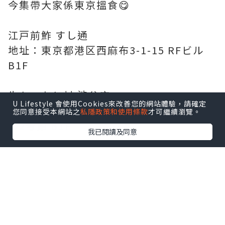
今集帶大家係東京搵食😋
江戸前鮓 すし通
地址：東京都港区西麻布3-1-15 RFビル
B1F
牛かつもと村 渋谷店
U Lifestyle 會使用Cookies來改善您的網站體驗，請確定
地址：東京都渋谷区渋谷3-18-10 大野ビ
您同意接受本網站之
私隱政策和使用條款
才可繼續瀏覽。
ル2号館 B1F
我已閱讀及同意
KICHIRI 恵比寿
地址：東京都渋谷区恵比寿1-8-12 EBIS Q
PLAZA 6F
六厘舎 羽田空港店