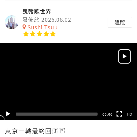
曳豬歎世界
發佈於 2026.08.02
追蹤
Sushi Tsuu
Video
Player
HD
SD
00:00
HD
東京一轉最終回🇯🇵