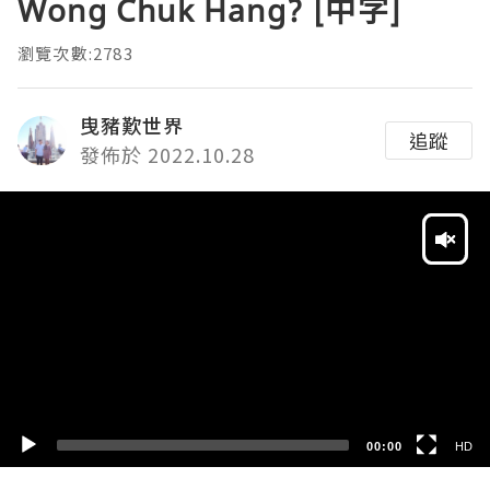
Wong Chuk Hang? [中字]
瀏覽次數:2783
曳豬歎世界
追蹤
發佈於 2022.10.28
Video
Player
HD
SD
00:00
HD