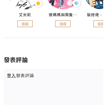
點滴
艾米莉
儍媽媽與兩隻小魔怪之家
追蹤
追蹤
追蹤
發表評論
登入
發表評論