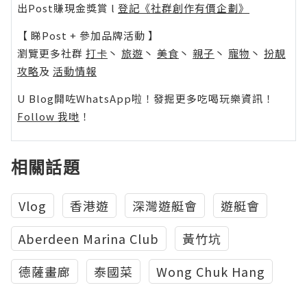
出Post賺現金獎賞 l
登記《社群創作有價企劃》
【 睇Post + 參加品牌活動 】
瀏覽更多社群
打卡
丶
旅遊
丶
美食
丶
親子
丶
寵物
丶
扮靚
攻略
及
活動情報
U Blog開咗WhatsApp啦！發掘更多吃喝玩樂資訊！
Follow 我哋
！
相關話題
Vlog
香港遊
深灣遊艇會
遊艇會
Aberdeen Marina Club
黃竹坑
德薩畫廊
泰國菜
Wong Chuk Hang