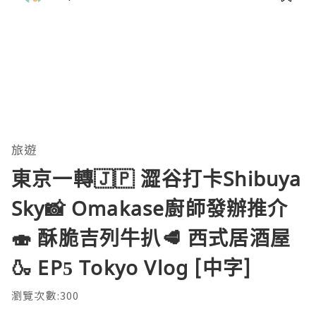
旅遊
東京一轉🇯🇵 澀谷打卡Shibuya
Sky📸 Omakase廚師發辦推介
🍣 酥脆吉列牛扒🥩 西式居酒屋
🍶 EP5 Tokyo Vlog [中字]
瀏覽次數:300