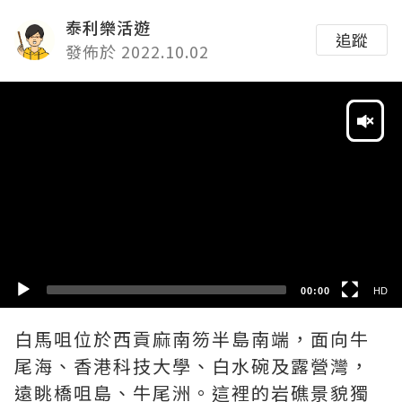
泰利樂活遊
追蹤
發佈於 2022.10.02
Video
Player
HD
SD
00:00
HD
白馬咀位於西貢麻南笏半島南端，面向牛
尾海、香港科技大學、白水碗及露營灣，
遠眺橋咀島、牛尾洲。這裡的岩礁景貌獨