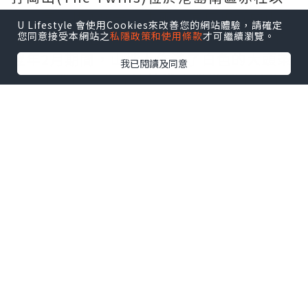
北，高海拔386米，由兩座高度相近的山崗
U Lifestyle 會使用Cookies來改善您的網站體驗，請確定
組成，故命名為「孖崗山」。每年12月至
您同意接受本網站之
私隱政策和使用條款
才可繼續瀏覽。
翌年2月期間，山坡上佈滿了白色的大頭茶
我已閱讀及同意
花。山路兩旁北面連接淺水灣坳(紫崗橋)，
而南面則連接赤柱峽道，行走路段中可飽
覽大潭港、赤柱、舂坎角以及淺水灣一帶
景色，俯瞰整個赤柱半島。該山是衛奕信
徑第一段起點必經山峰。
交通：
(起點) 西灣河太安街新巴14號線
(終點) 赤柱峽道新巴6號線(往赤柱或中環)
*本站之內容由作者所提供，並不代表本站的立場。因此本站對