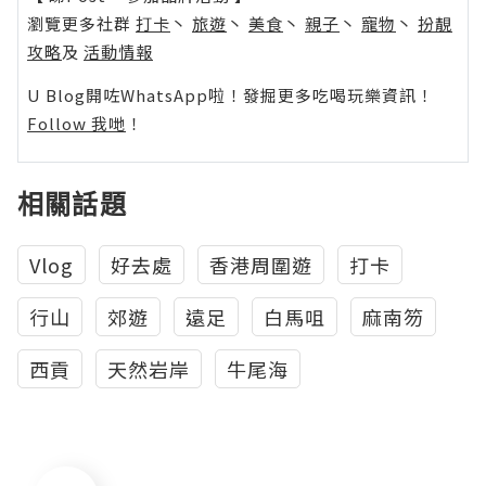
瀏覽更多社群
打卡
丶
旅遊
丶
美食
丶
親子
丶
寵物
丶
扮靚
攻略
及
活動情報
U Blog開咗WhatsApp啦！發掘更多吃喝玩樂資訊！
Follow 我哋
！
相關話題
Vlog
好去處
香港周圍遊
打卡
行山
郊遊
遠足
白馬咀
麻南笏
西貢
天然岩岸
牛尾海