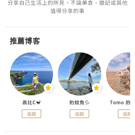
分享自己生活上的所見，不論美食、遊記或其他
值得分享的事
推薦博客
)
高比C🐒
豹紋魚💦
追蹤
追蹤
追蹤