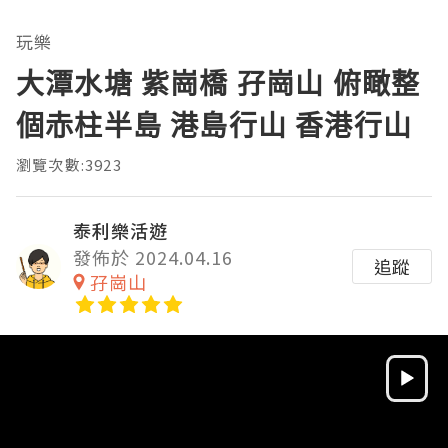
玩樂
大潭水塘 紫崗橋 孖崗山 俯瞰整
個赤柱半島 港島行山 香港行山
瀏覽次數:3923
泰利樂活遊
發佈於 2024.04.16
追蹤
孖崗山
Video
Player