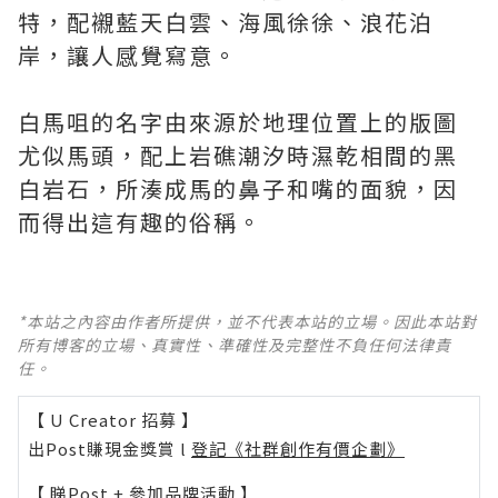
特，配襯藍天白雲、海風徐徐、浪花泊
岸，讓人感覺寫意。
白馬咀的名字由來源於地理位置上的版圖
尤似馬頭，配上岩礁潮汐時濕乾相間的黑
白岩石，所湊成馬的鼻子和嘴的面貌，因
而得出這有趣的俗稱。
*本站之內容由作者所提供，並不代表本站的立場。因此本站對
所有博客的立場、真實性、準確性及完整性不負任何法律責
任。
【 U Creator 招募 】
出Post賺現金獎賞 l
登記《社群創作有價企劃》
【 睇Post + 參加品牌活動 】