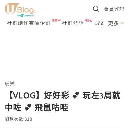
會員登記
社群創作有價企劃
社群熱話
成為U Creato
更多
玩樂
【VLOG】好好彩 💕 玩左3局就
中咗 💕 飛鼠咕𠱸
瀏覽次數:818