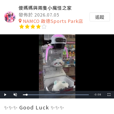
儍媽媽與兩隻小魔怪之家
發佈於 2026.07.05
追蹤
NAMCO 啟德Sports Park店
Remaining
-
0:08
Loaded
:
Play
Unmute
Fullscre
100.00%
Time
✨✨✨ Good Luck ✨✨✨