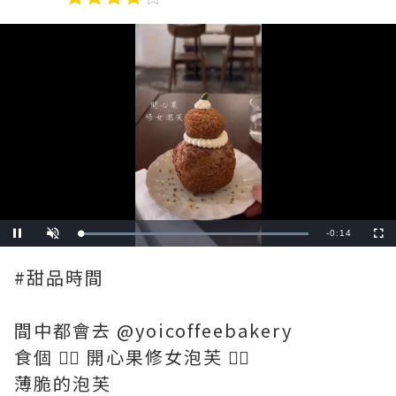
Remaining
-
0:14
Loaded
:
Pause
Unmute
Fullscre
100.00%
Time
#甜品時間
間中都會去 @yoicoffeebakery
食個 👉🏻 開心果修女泡芙 👈🏻
薄脆的泡芙