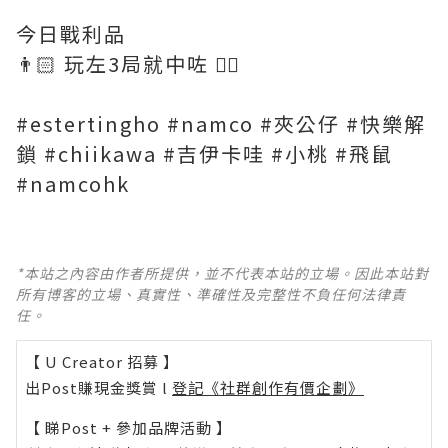
今日戰利品
👨🏻 玩左3局就中咗 ✌🏻
#estertingho #namco #夾公仔 #快樂解
鎖 #chiikawa #吉伊卡哇 #小桃 #飛鼠
#namcohk
*本站之內容由作者所提供，並不代表本站的立場。因此本站對
所有博客的立場、真實性、準確性及完整性不負任何法律責
任。
【 U Creator 招募 】
出Post賺現金獎賞 l
登記《社群創作有價企劃》
【 睇Post + 參加品牌活動 】