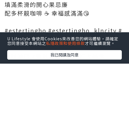
填滿柔滑的開心果忌廉
配多杯靚咖啡 ☕️ 幸福感滿滿😘
#estertingho #estertingho_klncity #
開心果修女泡芙 #九龍城咖啡店 #hkcafe
U Lifestyle 會使用Cookies來改善您的網站體驗，請確定
您同意接受本網站之
私隱政策和使用條款
才可繼續瀏覽。
#開心果修女泡芙 #甜品 #九龍城甜品 #香
我已閱讀及同意
港咖啡店 #香港美食 #香港打卡美食
#yoibakery
*本站之內容由作者所提供，並不代表本站的立場。因此本站對
所有博客的立場、真實性、準確性及完整性不負任何法律責
任。
【 U Creator 招募 】
出Post賺現金獎賞 l
登記《社群創作有價企劃》