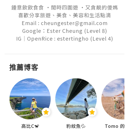
鍾意飲飲食食 ‧閒時四圍遊 ‧又貪靚的儍媽

喜歡分享旅遊、美食、美容和生活點滴

Email : cheungester@gmail.com

Google：Ester Cheung (Level 8)

推薦博客
)
高比C🐒
豹紋魚💦