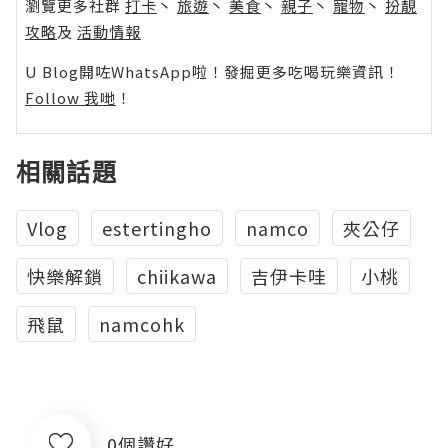
瀏覽更多社群
打卡
丶
旅遊
丶
美食
丶
親子
丶
寵物
丶
扮靚
攻略
及
活動情報
U Blog開咗WhatsApp啦！發掘更多吃喝玩樂資訊！
Follow 我哋
！
相關話題
Vlog
estertingho
namco
夾公仔
快樂解鎖
chiikawa
吉伊卡哇
小桃
飛鼠
namcohk
0個讚好