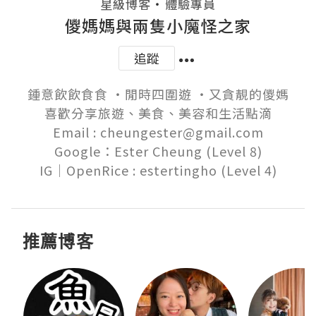
・
星級博客
體驗專員
儍媽媽與兩隻小魔怪之家
追蹤
鍾意飲飲食食 ‧閒時四圍遊 ‧又貪靚的儍媽

喜歡分享旅遊、美食、美容和生活點滴

Email : cheungester@gmail.com

Google：Ester Cheung (Level 8)

推薦博客