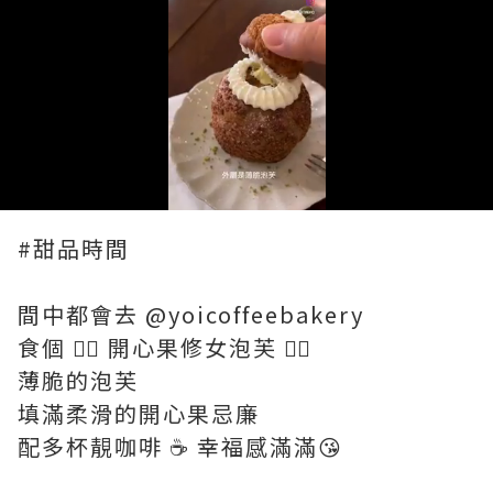
Loaded
:
Unmute
100.00%
#甜品時間
間中都會去 @yoicoffeebakery
食個 👉🏻 開心果修女泡芙 👈🏻
薄脆的泡芙
填滿柔滑的開心果忌廉
配多杯靚咖啡 ☕️ 幸福感滿滿😘