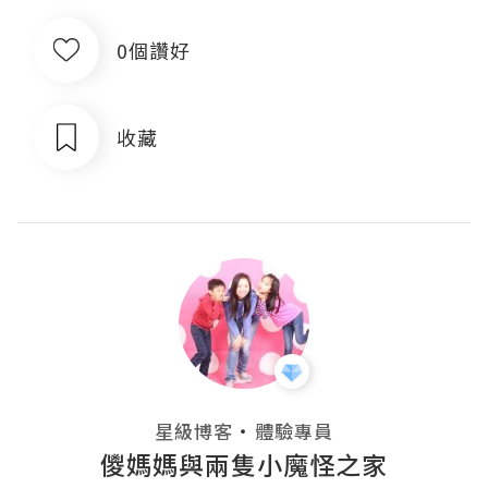
0個讚好
收藏
・
星級博客
體驗專員
儍媽媽與兩隻小魔怪之家