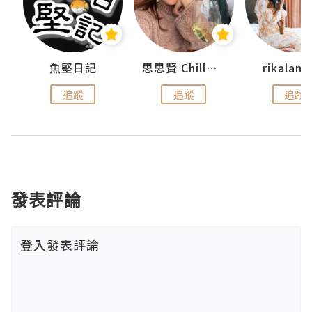
urnal
魚堅日記
思思賢 ChillMyBabe
rikala
追蹤
追蹤
追蹤
發表評論
登入
發表評論