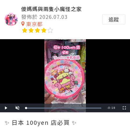
儍媽媽與兩隻小魔怪之家
發佈於 2026.07.03
追蹤
東京都
Remaining
-
0:18
Loaded
:
Play
Unmute
Fullscre
100.00%
Time
✨ 日本 100yen 店必買 ✨