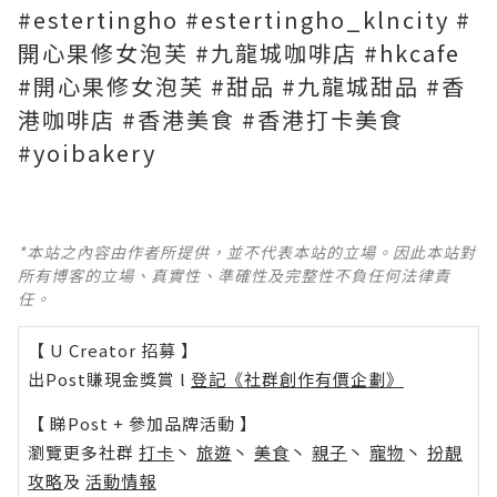
#estertingho #estertingho_klncity #
開心果修女泡芙 #九龍城咖啡店 #hkcafe
#開心果修女泡芙 #甜品 #九龍城甜品 #香
港咖啡店 #香港美食 #香港打卡美食
#yoibakery
*本站之內容由作者所提供，並不代表本站的立場。因此本站對
所有博客的立場、真實性、準確性及完整性不負任何法律責
任。
【 U Creator 招募 】
出Post賺現金獎賞 l
登記《社群創作有價企劃》
【 睇Post + 參加品牌活動 】
瀏覽更多社群
打卡
丶
旅遊
丶
美食
丶
親子
丶
寵物
丶
扮靚
攻略
及
活動情報