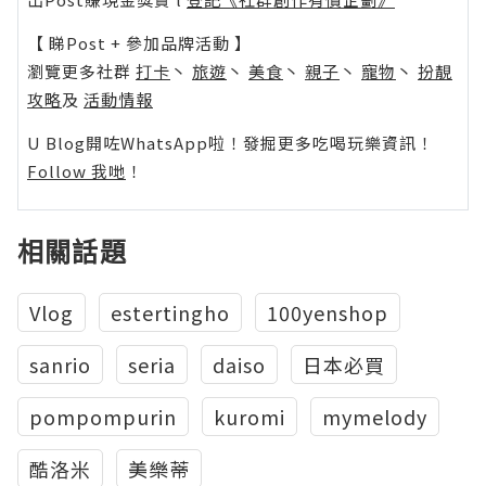
【 睇Post + 參加品牌活動 】
瀏覽更多社群
打卡
丶
旅遊
丶
美食
丶
親子
丶
寵物
丶
扮靚
攻略
及
活動情報
U Blog開咗WhatsApp啦！發掘更多吃喝玩樂資訊！
Follow 我哋
！
相關話題
Vlog
estertingho
100yenshop
sanrio
seria
daiso
日本必買
pompompurin
kuromi
mymelody
酷洛米
美樂蒂