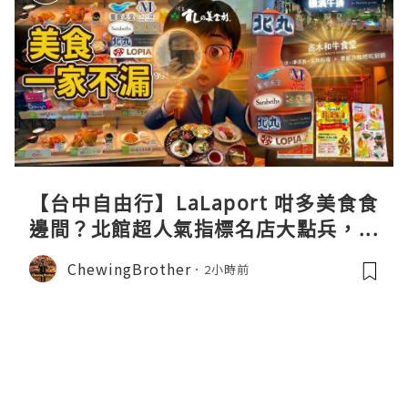
【台中自由行】LaLaport 咁多美食食
邊間？北館超人氣指標名店大點兵，深
度實測日本直送「北丸」職人料理與南
ChewingBrother
2小時前
館 LOPIA 超市神級熟食區！