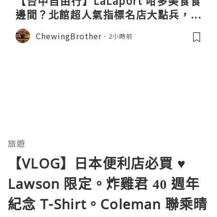
【台中自由行】LaLaport 咁多美食食
邊間？北館超人氣指標名店大點兵，深
度實測日本直送「北丸」職人料理與南
ChewingBrother
2小時前
館 LOPIA 超市神級熟食區！
旅遊
【VLOG】日本便利店必買 ♥
Lawson 限定。炸雞君 40 週年
紀念 T-Shirt。Coleman 聯乘晴