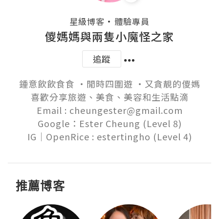
・
星級博客
體驗專員
儍媽媽與兩隻小魔怪之家
追蹤
鍾意飲飲食食 ‧閒時四圍遊 ‧又貪靚的儍媽

喜歡分享旅遊、美食、美容和生活點滴

Email : cheungester@gmail.com

Google：Ester Cheung (Level 8)

推薦博客