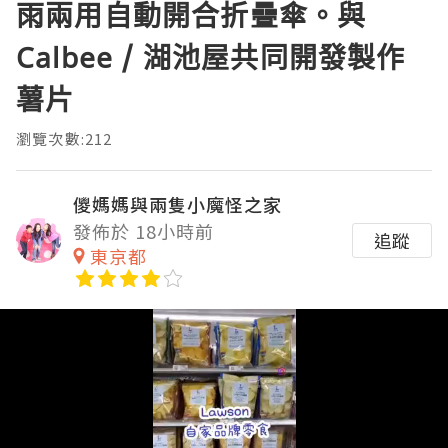
雨兩用自動開合折疊傘。與
Calbee / 湖池屋共同開發製作
薯片
瀏覽次數:212
儍媽媽與兩隻小魔怪之家
發佈於 18小時前
追蹤
東京都