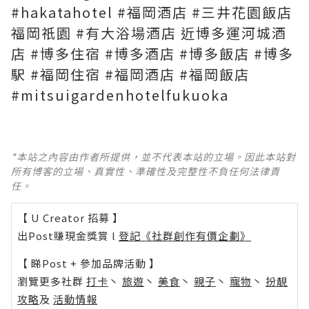
#hakatahotel #福岡酒店 #三井花園飯店
福岡祇園 #有大浴場酒店 近博多運河城酒
店 #博多住宿 #博多酒店 #博多飯店 #博多
駅 #福岡住宿 #福岡酒店 #福岡飯店
#mitsuigardenhotelfukuoka
*本站之內容由作者所提供，並不代表本站的立場。因此本站對
所有博客的立場、真實性、準確性及完整性不負任何法律責
任。
【 U Creator 招募 】
出Post賺現金獎賞 l
登記《社群創作有價企劃》
【 睇Post + 參加品牌活動 】
瀏覽更多社群
打卡
丶
旅遊
丶
美食
丶
親子
丶
寵物
丶
扮靚
攻略
及
活動情報