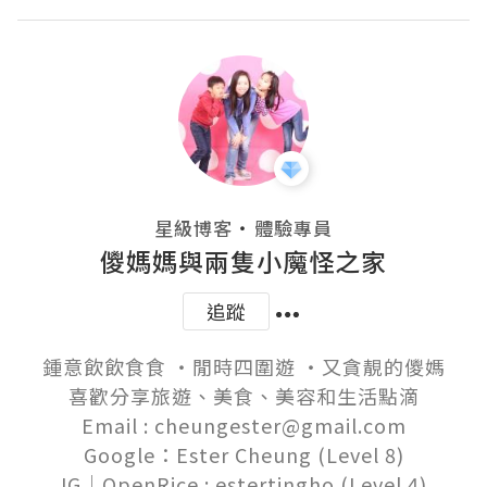
・
星級博客
體驗專員
儍媽媽與兩隻小魔怪之家
追蹤
鍾意飲飲食食 ‧閒時四圍遊 ‧又貪靚的儍媽

喜歡分享旅遊、美食、美容和生活點滴

Email : cheungester@gmail.com

Google：Ester Cheung (Level 8)
