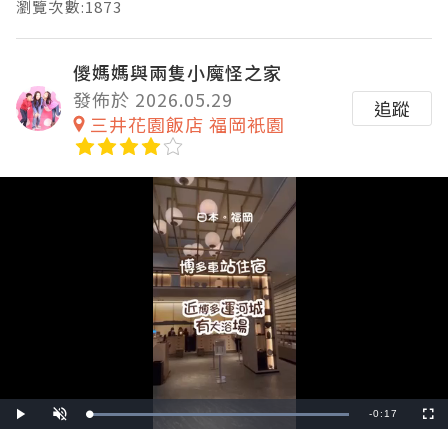
瀏覽次數:1873
儍媽媽與兩隻小魔怪之家
發佈於 2026.05.29
追蹤
三井花園飯店 福岡衹園
Remaining
-
0:17
Loaded
:
Play
Unmute
Fullscre
100.00%
Time