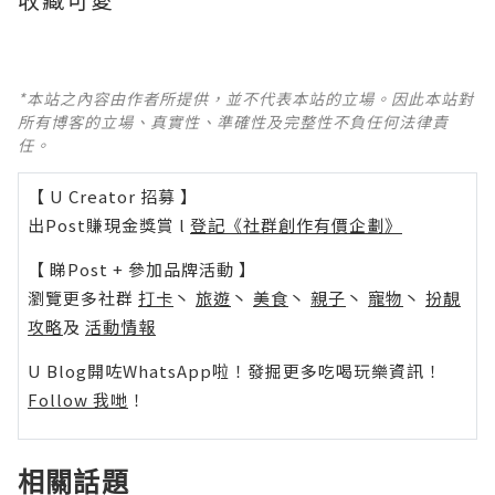
*本站之內容由作者所提供，並不代表本站的立場。因此本站對
所有博客的立場、真實性、準確性及完整性不負任何法律責
任。
【 U Creator 招募 】
出Post賺現金獎賞 l
登記《社群創作有價企劃》
【 睇Post + 參加品牌活動 】
瀏覽更多社群
打卡
丶
旅遊
丶
美食
丶
親子
丶
寵物
丶
扮靚
攻略
及
活動情報
U Blog開咗WhatsApp啦！發掘更多吃喝玩樂資訊！
Follow 我哋
！
相關話題