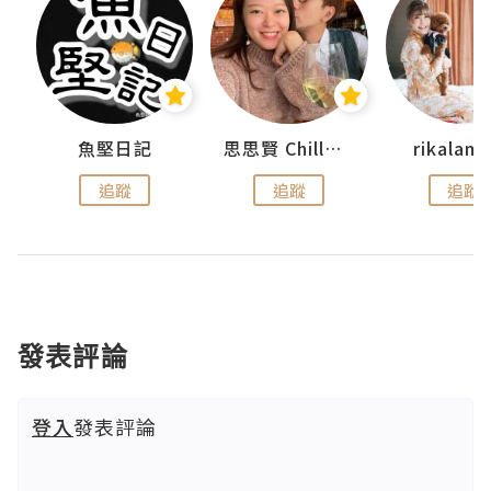
urnal
魚堅日記
思思賢 ChillMyBabe
rikala
追蹤
追蹤
追蹤
發表評論
登入
發表評論