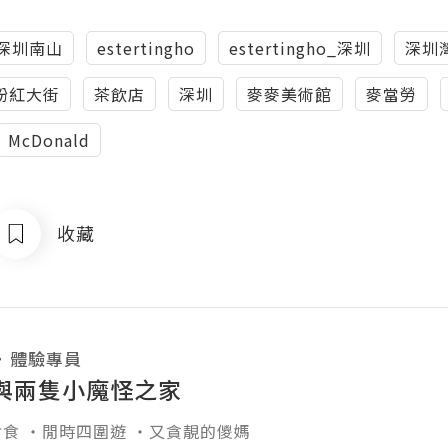
深圳南山
estertingho
estertingho_深圳
深圳
粉紅大街
茶飲店
深圳
麥麥美術館
麥當勞
McDonald
收藏
・
體驗專員
與兩隻小魔怪之家
食 ‧閒時四圍遊 ‧又貪靚的儍媽
