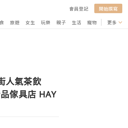
會員登記
開始撰寫
食
旅遊
女生
玩樂
親子
生活
寵物
行山
更多
打卡
大街人氣茶飲
品傢具店 HAY