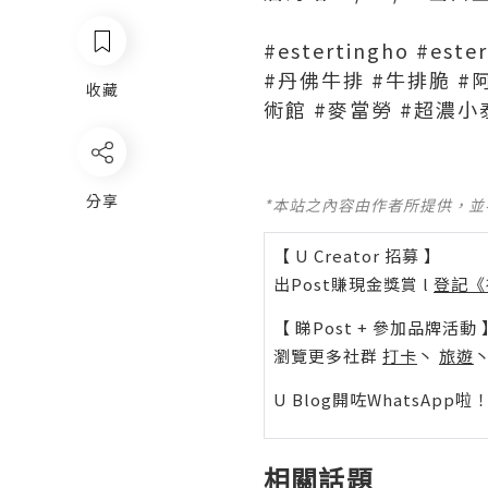
#estertingho #e
#丹佛牛排 #牛排脆 #
收藏
術館 #麥當勞 #超濃小泰
分享
*本站之內容由作者所提供，
【 U Creator 招募 】
出Post賺現金獎賞 l
登記《
【 睇Post + 參加品牌活動 
瀏覽更多社群
打卡
丶
旅遊
U Blog開咗WhatsAp
相關話題