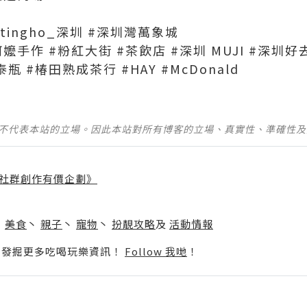
stertingho_深圳 #深圳灣萬象城
阿嬤手作 #粉紅大街 #茶飲店 #深圳 MUJI #深圳好
瓶 #椿田熟成茶行 #HAY #McDonald
並不代表本站的立場。因此本站對所有博客的立場、真實性、準確性
社群創作有價企劃》
】
丶
美食
丶
親子
丶
寵物
丶
扮靚攻略
及
活動情報
p啦！發掘更多吃喝玩樂資訊！
Follow 我哋
！