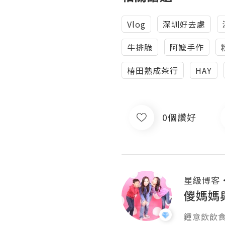
Vlog
深圳好去處
牛排脆
阿嬤手作
椿田熟成茶行
HAY
0個讚好
星級博客
儍媽媽
鍾意飲飲食