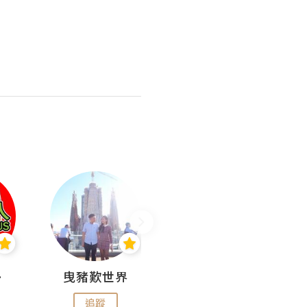
nius
曳豬歎世界
Koalascities (^O^)! @ UTravel
追蹤
追蹤