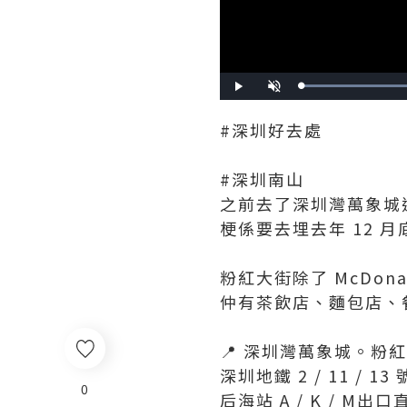
Play
Unmute
#深圳好去處
#深圳南山
之前去了深圳灣萬象城逛 
梗係要去埋去年 12 
粉紅大街除了 McDon
仲有茶飲店、麵包店、餐
📍 深圳灣萬象城。粉紅大街
深圳地鐵 2 / 11 / 13
0
后海站 A / K / M出