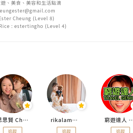
遊、美食、美容和生活點滴

heungester@gmail.com

ter Cheung (Level 8)

思思賢 ChillMyBabe
rikalammm
窮遊達人 Mr.TravelGe
追蹤
追蹤
追蹤