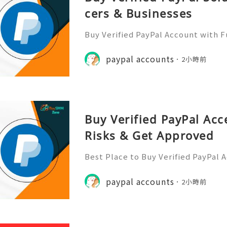
cers & Businesses
Buy Verified PayPal Account with 
Use Contact Info 📞 WhatsApp: +1 (
m: @BuySmmZone ✅ Skype: BuySm
paypal accounts
2小時前
Buy Verified PayPal Acc
Risks & Get Approved
Best Place to Buy Verified PayPal 
ction Speeds In the hyper-competi
026, transaction speed is the ultim
paypal accounts
2小時前
er you are bidding on a