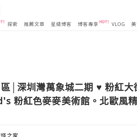
探索
推薦文章
星級博客
博客專享
VLOG
美
山區│深圳灣萬象城二期 ♥ 粉紅
ld's 粉紅色麥麥美術館。北歐風精
魔怪之家