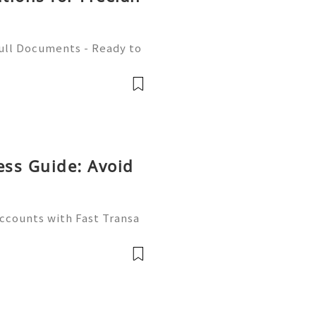
Full Documents - Ready to
580) 771-7982 ✈️ Telegra
mZone 📧 Email:
ess Guide: Avoid
Accounts with Fast Transa
tive digital economy of 2
ate differentiator. Wheth