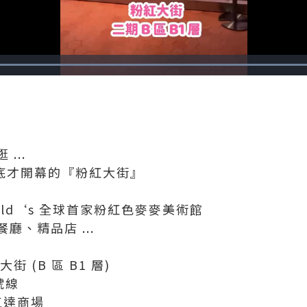
Loaded
:
100.00%
...
月底才開幕的『粉紅大街』
ald‘s 全球首家粉紅色麥麥美術館
廳、精品店 ...
 (B 區 B1 層)
 號線
口直達商場