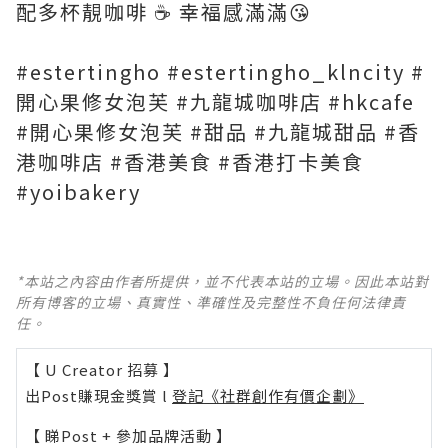
配多杯靚咖啡 ☕️ 幸福感滿滿😘
#estertingho #estertingho_klncity #
開心果修女泡芙 #九龍城咖啡店 #hkcafe
#開心果修女泡芙 #甜品 #九龍城甜品 #香
港咖啡店 #香港美食 #香港打卡美食
#yoibakery
*本站之內容由作者所提供，並不代表本站的立場。因此本站對
所有博客的立場、真實性、準確性及完整性不負任何法律責
任。
【 U Creator 招募 】
出Post賺現金獎賞 l
登記《社群創作有價企劃》
【 睇Post + 參加品牌活動 】