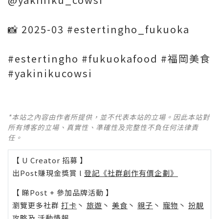
📸 2025-03 #estertingho_fukuoka
#estertingho #fukuokafood #福岡美食
#yakinikucowsi
*本站之內容由作者所提供，並不代表本站的立場。因此本站對
所有博客的立場、真實性、準確性及完整性不負任何法律責
任。
【 U Creator 招募 】
出Post賺現金獎賞 l
登記《社群創作有價企劃》
【 睇Post + 參加品牌活動 】
瀏覽更多社群
打卡
丶
旅遊
丶
美食
丶
親子
丶
寵物
丶
扮靚
攻略
及
活動情報