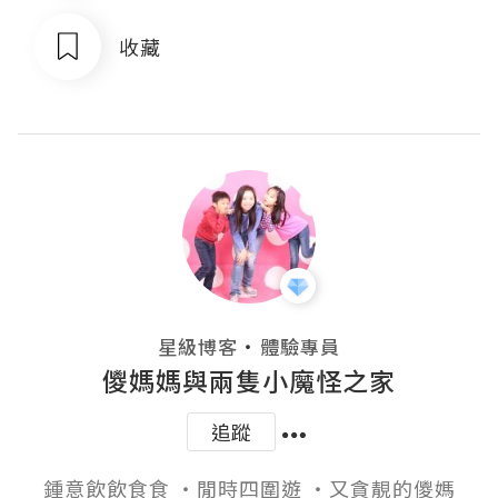
收藏
・
星級博客
體驗專員
儍媽媽與兩隻小魔怪之家
追蹤
鍾意飲飲食食 ‧閒時四圍遊 ‧又貪靚的儍媽
