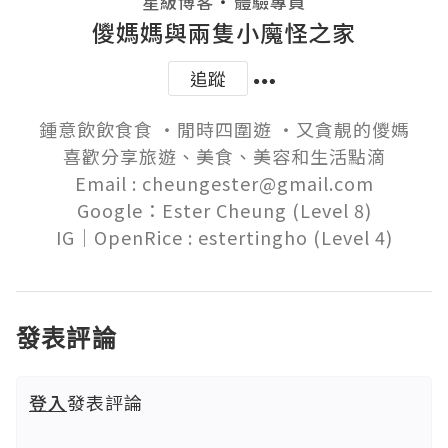
・
星級博客
體驗專員
儍媽媽與兩隻小魔怪之家
追蹤
鍾意飲飲食食 ‧閒時四圍遊 ‧又貪靚的儍媽

喜歡分享旅遊、美食、美容和生活點滴

Email : cheungester@gmail.com

Google：Ester Cheung (Level 8)

發表評論
登入
發表評論