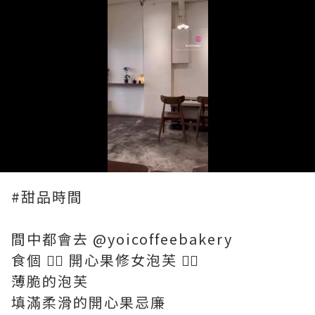
Loaded
:
Unmute
100.00%
#甜品時間
間中都會去 @yoicoffeebakery
食個 👉🏻 開心果修女泡芙 👈🏻
薄脆的泡芙
填滿柔滑的開心果忌廉