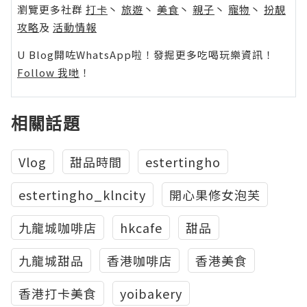
瀏覽更多社群
打卡
丶
旅遊
丶
美食
丶
親子
丶
寵物
丶
扮靚
攻略
及
活動情報
U Blog開咗WhatsApp啦！發掘更多吃喝玩樂資訊！
Follow 我哋
！
相關話題
Vlog
甜品時間
estertingho
estertingho_klncity
開心果修女泡芙
九龍城咖啡店
hkcafe
甜品
九龍城甜品
香港咖啡店
香港美食
香港打卡美食
yoibakery