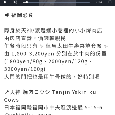
Remaining
-
0:24
Loaded
:
Play
Unmute
Fullscre
100.00%
Time
🥩 福岡必食
隠身於天神/渡邊通小巷裡的小小烤肉店
由肉店直營，價錢較親民
午餐時段只有 ✨ 但馬太田牛壽喜燒套餐 ✨
由 1,800-3,200yen 分別在於牛肉的份量
(1800yen/80g、2600yen/120g、
3200yen/160g)
大門的門把也是用牛骨做的，好特別喔
📍天神 焼肉コウシ Tenjin Yakiniku
Cowsi
日本福岡縣福岡市中央區渡邊通 5-15-6
@yakiniku_cowsi