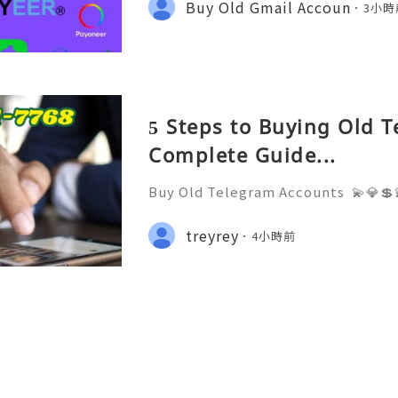
Buy Old Gmail Accoun
3小時
ccount recovery. Because of
5 Steps to Buying Old 
Complete Guide...
Buy Old Telegram Accounts 💫💎💲
4/7 Customer Support 💫💎💲💫🌐✨
7768 💫💎💲💫🌐✨💎Telegram: @usa
treyrey
4小時前
iscord: usadigitalhub 💫💎💲💫🌐✨