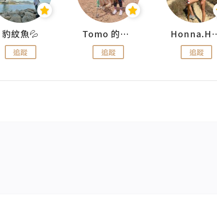
豹紋魚💦
Tomo 的快樂宇宙
Honna.
追蹤
追蹤
追蹤