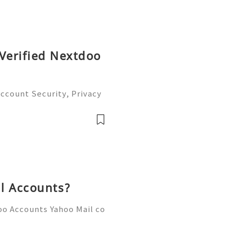
 Verified Nextdoo
Account Security, Privacy
ity Management Guide (2
 24/7 Customer Support 💫
-7768 💫💎
l Accounts?
oo Accounts Yahoo Mail co
people worldwide for pers
respondence, and online a