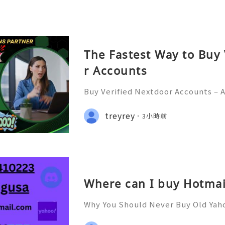
The Fastest Way to Buy
r Accounts
Buy Verified Nextdoor Accounts – 
Protection & Responsible Commun
026) 💫💎💲💫🌐✨💎Fast & Reliable
treyrey
3小時前
💎💲💫🌐✨💎WhatsApp :+1 (506) 541
Where can I buy Hotmai
Why You Should Never Buy Old Yah
ntinues to be used by millions of 
onal communication, business cor