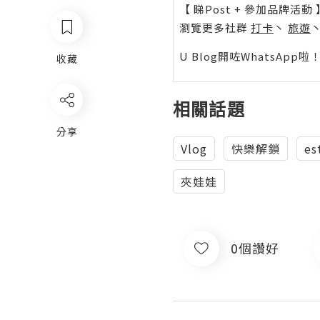
【 睇Post + 參加品牌活動 
瀏覽更多社群
打卡
丶
旅遊
U Blog開咗WhatsAp
收藏
相關話題
分享
Vlog
快樂解鎖
es
夾娃娃
0個讚好