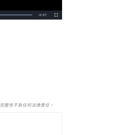
Remaining
-
0:07
Fullscreen
Time
及完整性不負任何法律責任。