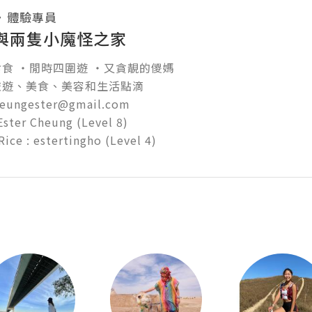
・
體驗專員
與兩隻小魔怪之家
食 ‧閒時四圍遊 ‧又貪靚的儍媽

遊、美食、美容和生活點滴

heungester@gmail.com

ter Cheung (Level 8)
