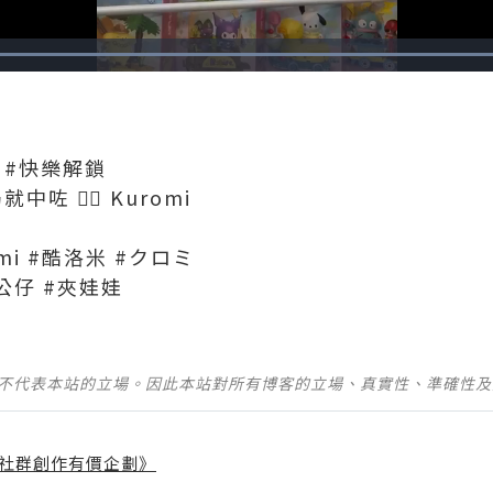
Loaded
:
100.00%
k #快樂解鎖
中咗 👉🏻 Kuromi
romi #酷洛米 #クロミ
夾公仔 #夾娃娃
並不代表本站的立場。因此本站對所有博客的立場、真實性、準確性
社群創作有價企劃》