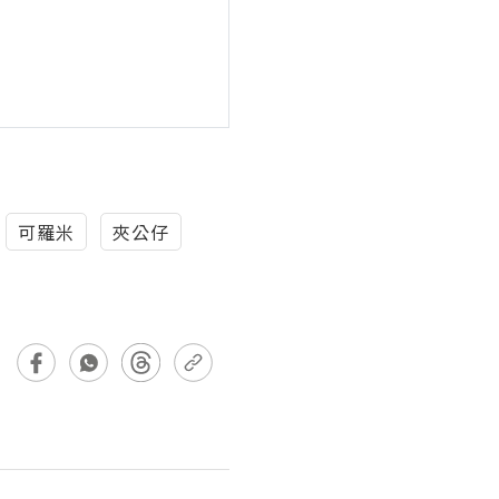
可羅米
夾公仔