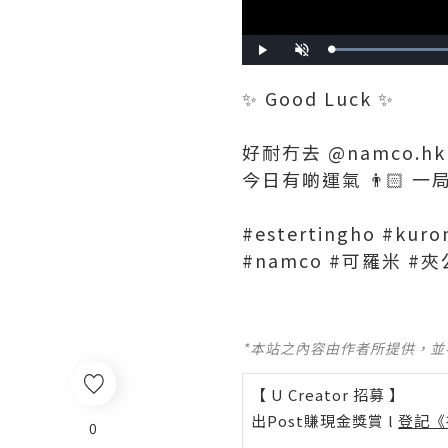
Play
Unmute
✨ Good Luck ✨
好耐冇去 @namco.h
今日有啲運氣 👨🏻 一局就
#estertingho #ku
#namco #可羅米 #
*本站之內容由作者所提供，
【 U Creator 招募 】
出Post賺現金獎賞 l
登記《
0