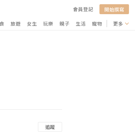
會員登記
開始撰寫
食
旅遊
女生
玩樂
親子
生活
寵物
行山
更多
打卡
追蹤