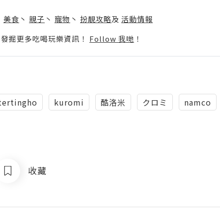
】
丶
美食
丶
親子
丶
寵物
丶
扮靚攻略
及
活動情報
p啦！發掘更多吃喝玩樂資訊！
Follow 我哋
！
tertingho
kuromi
酷洛米
クロミ
namco
收藏