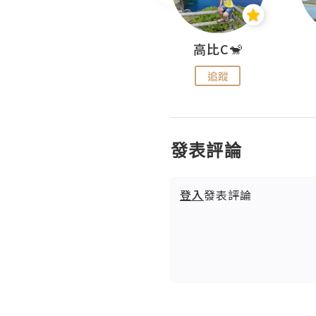
Nei Ho! 你好:)
高比C🐒
追蹤
追蹤
發表評論
登入
發表評論