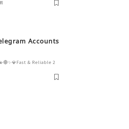
前
Telegram Accounts
🌐✨💎Fast & Reliable 2
WhatsApp :+1 (506) 541-
digitalhub 💫💎💲💫🌐✨💎D
Email:usadigitalhubsell@