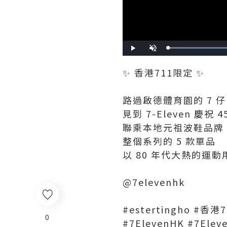
Play
Unmute
✨ 香港711限定 ✨
路過啟德體育園的 7 仔
見到 7-Eleven 慶祝 4
聯乘本地元祖波鞋品牌 Y
整個系列的 5 款單品
以 80 年代大熱的運
@7elevenhk
#estertingho #香港
0
#7ElevenHK #7Ele