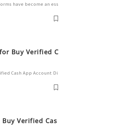
tforms have become an ess
ctivities. People use mobil
oney, receive payments,
or Buy Verified C
fied Cash App Account Di
rong security, proper ver
t management. Cash App u
 Buy Verified Cas