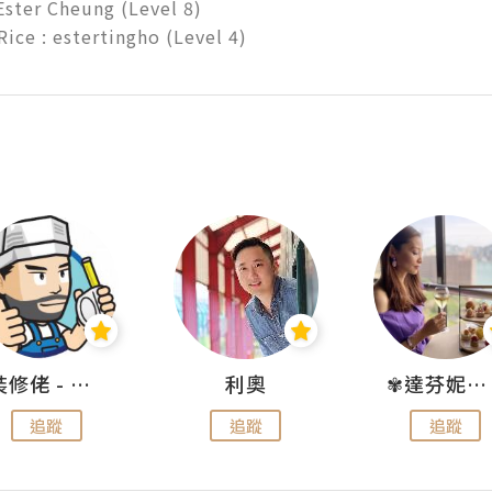
ter Cheung (Level 8)

裝修佬 - 香港一站式網上裝修平台
利奧
✾達芬妮•愛孩子•愛生活✾
追蹤
追蹤
追蹤