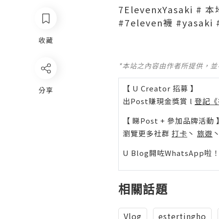
7ElevenxYasaki 
#7eleven襪 #yas
收藏
*本站之內容由作者所提供，
【 U Creator 招募 】
分享
出Post賺現金獎賞 l
登記《
【 睇Post + 參加品牌活動 
瀏覽更多社群
打卡
丶
旅遊
U Blog開咗WhatsAp
相關話題
Vlog
estertingho