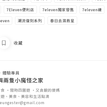
7Eleven便利店
7eleven獨家發售
7eleven襪
even
潮流復刻系列
春日去濕救星
收藏
・
體驗專員
與兩隻小魔怪之家
食 ‧閒時四圍遊 ‧又貪靚的儍媽

遊、美食、美容和生活點滴

heungester@gmail.com
