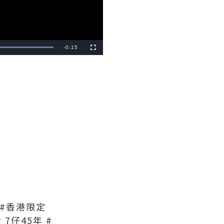
Remaining
-
0:15
Fullscreen
Time
ks #香港限定
# 7仔45年 #