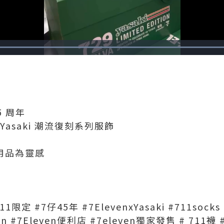
Loaded
:
100.00%
5 周年
asaki 潮流復刻系列服飾
動用品為靈感
711限定 #7仔45年 #7ElevenxYasaki #711soc
ven #7Eleven便利店 #7eleven獨家發售 # 711襪 