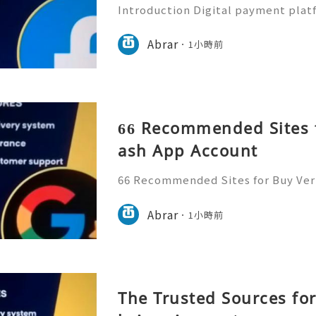
Introduction Digital payment pla
ential part of everyday financial a
e payment applications to send m
Abrar
1小時前
manage expenses, and comp
66 Recommended Sites f
ash App Account
66 Recommended Sites for Buy Veri
gital payment platforms require st
ification, and responsible accoun
Abrar
1小時前
sers should always focus on
The Trusted Sources for