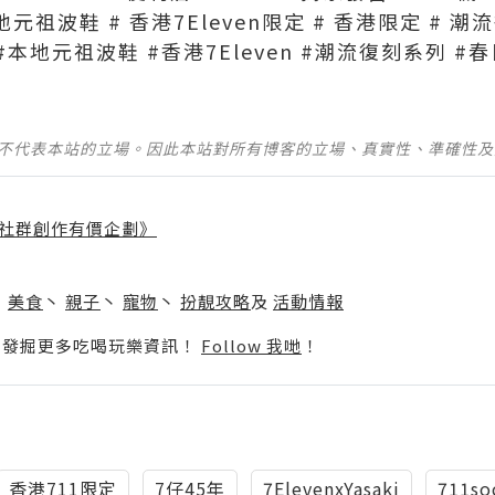
# 本地元祖波鞋 # 香港7Eleven限定 # 香港限定 # 潮流
aki #本地元祖波鞋 #香港7Eleven #潮流復刻系列 
並不代表本站的立場。因此本站對所有博客的立場、真實性、準確性
社群創作有價企劃》
】
丶
美食
丶
親子
丶
寵物
丶
扮靚攻略
及
活動情報
p啦！發掘更多吃喝玩樂資訊！
Follow 我哋
！
香港711限定
7仔45年
7ElevenxYasaki
711so