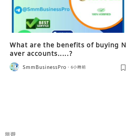
What are the benefits of buying N
aver accounts.....?
SmmBusinessPro
6小時前
旅遊