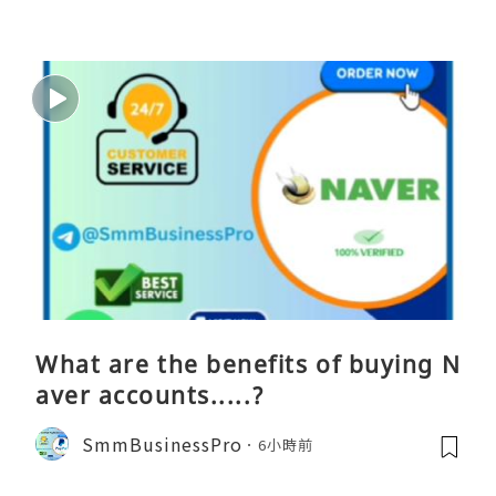
What are the benefits of buying N
aver accounts.....?
SmmBusinessPro
6小時前