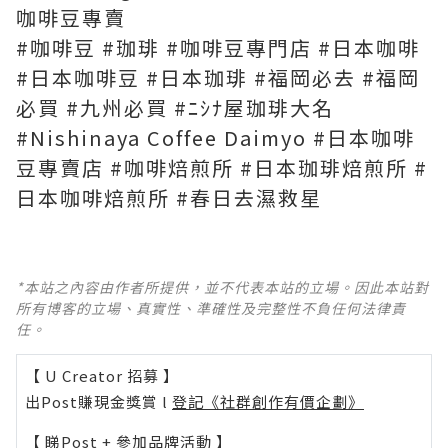
咖啡豆專賣
#咖啡豆 #珈琲 #咖啡豆專門店 #日本咖啡
#日本咖啡豆 #日本珈琲 #福岡必去 #福岡
必買 #九州必買 #ﾆｼﾅ屋珈琲大名
#Nishinaya Coffee Daimyo #日本咖啡
豆專賣店 #咖啡焙煎所 #日本珈琲焙煎所 #
*本站之內容由作者所提供，並不代表本站的立場。因此本站對
所有博客的立場、真實性、準確性及完整性不負任何法律責
任。
【 U Creator 招募 】
出Post賺現金獎賞 l
登記《社群創作有價企劃》
【 睇Post + 參加品牌活動 】