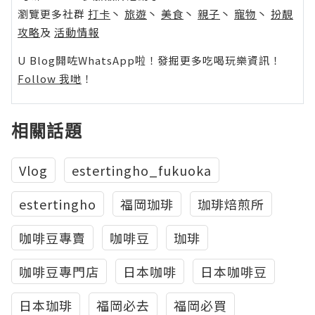
瀏覽更多社群
打卡
丶
旅遊
丶
美食
丶
親子
丶
寵物
丶
扮靚
攻略
及
活動情報
U Blog開咗WhatsApp啦！發掘更多吃喝玩樂資訊！
Follow 我哋
！
相關話題
Vlog
estertingho_fukuoka
estertingho
福岡珈琲
珈琲焙煎所
咖啡豆專賣
咖啡豆
珈琲
咖啡豆專門店
日本咖啡
日本咖啡豆
日本珈琲
福岡必去
福岡必買