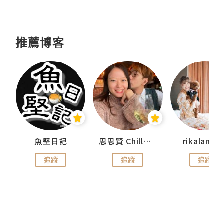
推薦博客
urnal
魚堅日記
思思賢 ChillMyBabe
rikala
追蹤
追蹤
追蹤