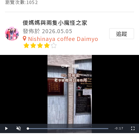
瀏覽次數:1052
儍媽媽與兩隻小魔怪之家
發佈於 2026.05.05
追蹤
Nishinaya coffee Daimyo
Remaining
-
0:17
Loaded
:
Play
Unmute
Fullscre
100.00%
Time