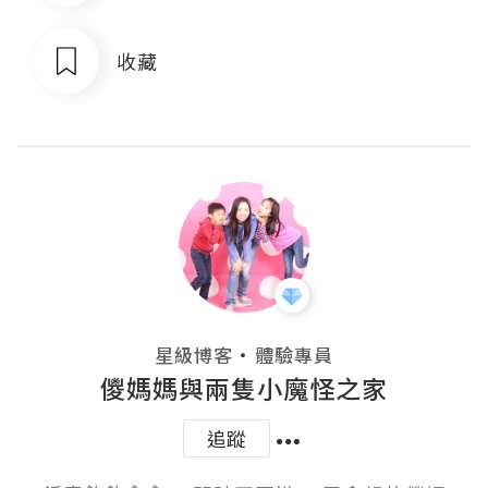
收藏
・
星級博客
體驗專員
儍媽媽與兩隻小魔怪之家
追蹤