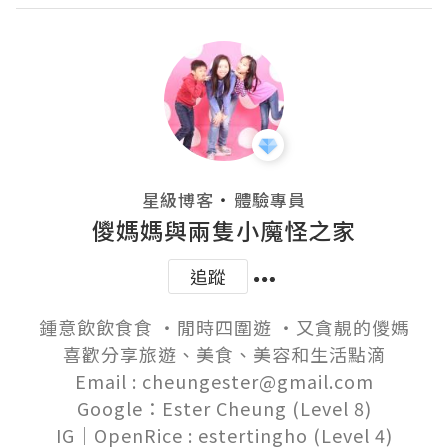
・
星級博客
體驗專員
儍媽媽與兩隻小魔怪之家
追蹤
鍾意飲飲食食 ‧閒時四圍遊 ‧又貪靚的儍媽

喜歡分享旅遊、美食、美容和生活點滴

Email : cheungester@gmail.com

Google：Ester Cheung (Level 8)
