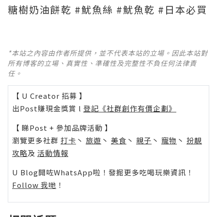
糖樹奶油餅乾 #魷魚絲 #魷魚乾 #日本必買
*本站之內容由作者所提供，並不代表本站的立場。因此本站對
所有博客的立場、真實性、準確性及完整性不負任何法律責
任。
【 U Creator 招募 】
出Post賺現金獎賞 l
登記《社群創作有價企劃》
【 睇Post + 參加品牌活動 】
瀏覽更多社群
打卡
丶
旅遊
丶
美食
丶
親子
丶
寵物
丶
扮靚
攻略
及
活動情報
U Blog開咗WhatsApp啦！發掘更多吃喝玩樂資訊！
Follow 我哋
！