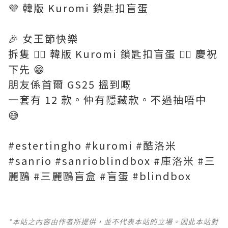
💜 韓版 Kuromi 鎖匙扣盲蛋
🎉 女王節快樂
拆隻 👉🏻 韓版 Kuromi 鎖匙扣盲蛋 👈🏻 慶祝
下先 😁
朋友係首爾 GS25 搵到嘅
一套有 12 款。仲有隱藏款。不過抽唔中
😅
#estertingho #kuromi #酷洛米
#sanrio #sanrioblindbox #庫洛米 #三
麗鷗 #三麗鷗盲盒 #盲蛋 #blindbox
*本站之內容由作者所提供，並不代表本站的立場。因此本站對