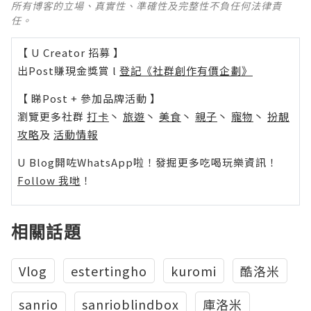
所有博客的立場、真實性、準確性及完整性不負任何法律責
任。
【 U Creator 招募 】
出Post賺現金獎賞 l
登記《社群創作有價企劃》
【 睇Post + 參加品牌活動 】
瀏覽更多社群
打卡
丶
旅遊
丶
美食
丶
親子
丶
寵物
丶
扮靚
攻略
及
活動情報
U Blog開咗WhatsApp啦！發掘更多吃喝玩樂資訊！
Follow 我哋
！
相關話題
Vlog
estertingho
kuromi
酷洛米
sanrio
sanrioblindbox
庫洛米