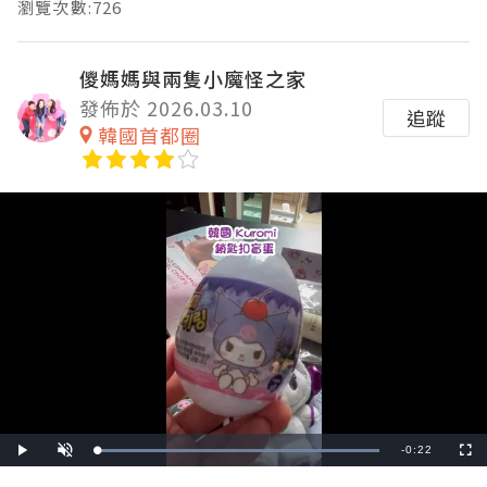
瀏覽次數:726
儍媽媽與兩隻小魔怪之家
發佈於 2026.03.10
追蹤
韓國首都圈
Remaining
-
0:22
Loaded
:
Play
Unmute
Fullscre
100.00%
Time