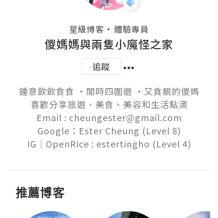
・
星級博客
體驗專員
儍媽媽與兩隻小魔怪之家
追蹤
鍾意飲飲食食 ‧閒時四圍遊 ‧又貪靚的儍媽

喜歡分享旅遊、美食、美容和生活點滴

Email : cheungester@gmail.com

Google：Ester Cheung (Level 8)

推薦博客