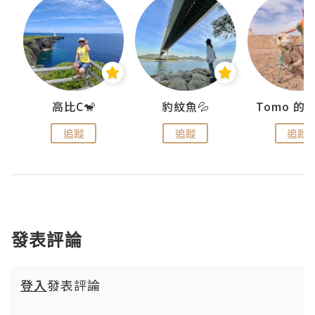
)
高比C🐒
豹紋魚💦
追蹤
追蹤
追蹤
發表評論
登入
發表評論