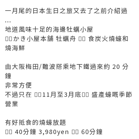
一月尾的日本生日之旅又去了之前介紹過
...
地道風味十足的海邊牡蠣小屋
👉🏻かき小屋本舗 牡蠣舟 👈🏻 食炭火燒蠔和
燒海鮮
由大阪梅田/難波搭乘地下鐵過來約 20 分
鐘
非常方便
不過只在 👉🏻11月至3月底👈🏻 盛產蠔嘅季節
營業
有好抵食的燒蠔放題
👉🏻 40分鐘 3,980yen 👉🏻 60分鐘