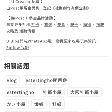
【 U Creator 招募 】
出Post賺現金獎賞 l
登記《社群創作有價企劃》
【 睇Post + 參加品牌活動 】
瀏覽更多社群
打卡
丶
旅遊
丶
美食
丶
親子
丶
寵物
丶
扮靚
攻略
及
活動情報
U Blog開咗WhatsApp啦！發掘更多吃喝玩樂資訊！
Follow 我哋
！
相關話題
Vlog
estertingho関西遊
estertingho
牡蠣小屋
大阪牡蠣小屋
かき小屋
燒蠔
牡蠣