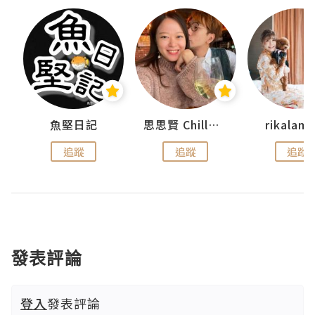
urnal
魚堅日記
思思賢 ChillMyBabe
rikala
追蹤
追蹤
追蹤
發表評論
登入
發表評論