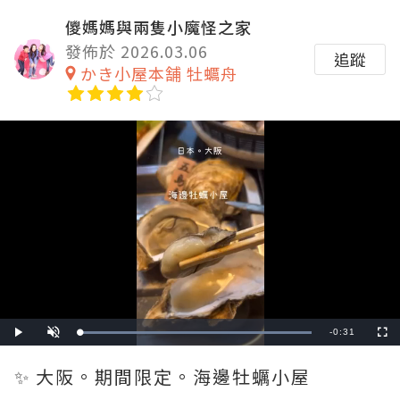
儍媽媽與兩隻小魔怪之家
發佈於 2026.03.06
追蹤
かき小屋本舗 牡蠣舟
Remaining
-
0:31
Loaded
:
Play
Unmute
Fullscre
100.00%
Time
✨ 大阪。期間限定。海邊牡蠣小屋