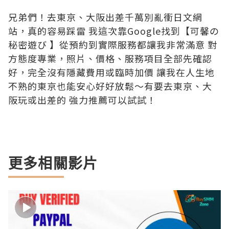
兄弟們！去東京、大阪出差千萬別亂衝日文網
站，真的容易踩雷 我這次靠Google找到【可馨の
秘密遊び 】從預約到實際服務都讓我非常滿意 對
方態度專業，照片、價格、服務項目全部先確認
好，完全沒有隱藏費用或臨時加價 讓我在人生地
不熟的東京也能安心好好放鬆～有要去東京、大
阪玩或出差的 強力推薦可以試試！
更多相關影片