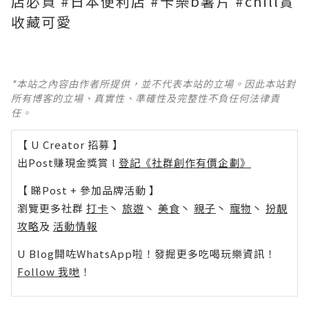
店必買 #日本便利店 #卡樂b薯片 #chill賞
收藏可愛
*本站之內容由作者所提供，並不代表本站的立場。因此本站對
所有博客的立場、真實性、準確性及完整性不負任何法律責
任。
【 U Creator 招募 】
出Post賺現金獎賞 l
登記《社群創作有價企劃》
【 睇Post + 參加品牌活動 】
瀏覽更多社群
打卡
丶
旅遊
丶
美食
丶
親子
丶
寵物
丶
扮靚
攻略
及
活動情報
U Blog開咗WhatsApp啦！發掘更多吃喝玩樂資訊！
Follow 我哋
！