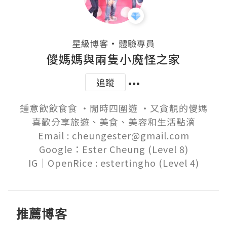
・
星級博客
體驗專員
儍媽媽與兩隻小魔怪之家
追蹤
鍾意飲飲食食 ‧閒時四圍遊 ‧又貪靚的儍媽

喜歡分享旅遊、美食、美容和生活點滴

Email : cheungester@gmail.com

Google：Ester Cheung (Level 8)

推薦博客