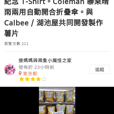
紀念 T-Shirt。Coleman 聯乘晴
雨兩用自動開合折疊傘。與
Calbee / 湖池屋共同開發製作
薯片
瀏覽次數:212
儍媽媽與兩隻小魔怪之家
發佈於 23小時前
追蹤
東京都