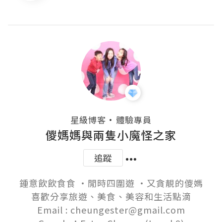
・
星級博客
體驗專員
儍媽媽與兩隻小魔怪之家
追蹤
鍾意飲飲食食 ‧閒時四圍遊 ‧又貪靚的儍媽

喜歡分享旅遊、美食、美容和生活點滴

Email : cheungester@gmail.com
