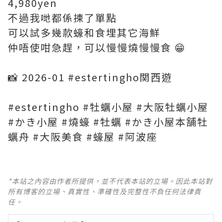
4,980yen
不過我哋都係揀了單點
可以試多幾款蠔和食埋其它海鮮
仲唔使咁急趕，可以慢慢燒慢慢食 😁
📸 2026-01 #estertingho関西遊
#estertingho #牡蠣小屋 #大阪牡蠣小屋
#かき小屋 #燒蠔 #牡蠣 #かき小屋本舗牡
蠣舟 #大阪美食 #蠔屋 #阿波座
*本站之內容由作者所提供，並不代表本站的立場。因此本站對
所有博客的立場、真實性、準確性及完整性不負任何法律責
任。