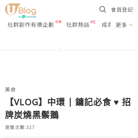
會員登記
社群創作有價企劃
社群熱話
成為U Creato
更多
美食
【VLOG】中環 | 鏞記必食 ♥ 招
牌炭燒黑鬃鵝
瀏覽次數:327