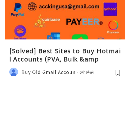
[Solved] Best Sites to Buy Hotmai
l Accounts (PVA, Bulk &amp
Buy Old Gmail Accoun
6小時前