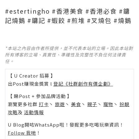
#estertingho #香港美食 #香港必食 #鏞
記燒鵝 #鏞記 #蝦餃 #煎堆 #叉燒包 #燒鵝
*本站之內容由作者所提供，並不代表本站的立場。因此本站對
所有博客的立場、真實性、準確性及完整性不負任何法律責
任。
【 U Creator 招募 】
出Post賺現金獎賞 l
登記《社群創作有價企劃》
【 睇Post + 參加品牌活動 】
瀏覽更多社群
打卡
丶
旅遊
丶
美食
丶
親子
丶
寵物
丶
扮靚
攻略
及
活動情報
U Blog開咗WhatsApp啦！發掘更多吃喝玩樂資訊！
Follow 我哋
！