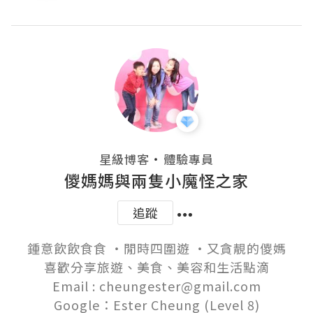
・
星級博客
體驗專員
儍媽媽與兩隻小魔怪之家
追蹤
鍾意飲飲食食 ‧閒時四圍遊 ‧又貪靚的儍媽

喜歡分享旅遊、美食、美容和生活點滴

Email : cheungester@gmail.com

Google：Ester Cheung (Level 8)
