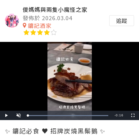
儍媽媽與兩隻小魔怪之家
發佈於 2026.03.04
追蹤
鏞記酒家
Remaining
-
0:16
Loaded
:
Play
Unmute
Fullscre
100.00%
Time
✨ 鏞記必食 ♥ 招牌炭燒黑鬃鵝 ✨