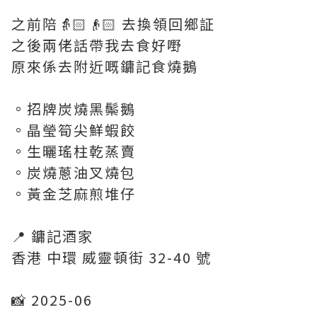
之前陪👵🏻👴🏻 去換領回鄉証
之後兩佬話帶我去食好嘢
原來係去附近嘅鏞記食燒鵝
。招牌炭燒黑鬃鵝
。晶瑩筍尖鮮蝦餃
。生曬瑤柱乾蒸賣
。炭燒蔥油叉燒包
。黃金芝麻煎堆仔
📍 鏞記酒家
香港 中環 威靈頓街 32-40 號
📸 2025-06