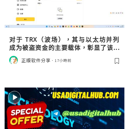
对于 TRX（波场），其与以太坊并列
成为被盗资金的主要载体，彰显了该网
络在加密金融领域的巨大流动性与渗透
正版软件分享
17小時前
率。黑客选择在波场上进行大规模操
作，侧面印证了其生态的繁荣及作为资
金流转通道的高效性。尽管 Co