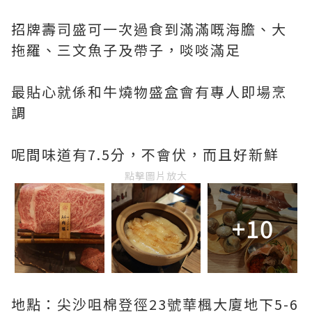
招牌壽司盛可一次過食到滿滿嘅海膽、大
拖羅、三文魚子及帶子，啖啖滿足
最貼心就係和牛燒物盛盒會有專人即場烹
調
呢間味道有7.5分，不會伏，而且好新鮮
點擊圖片放大
+10
地點：尖沙咀棉登徑23號華楓大廈地下5-6