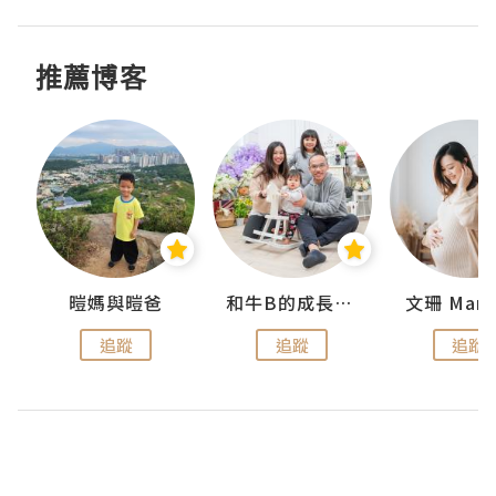
推薦博客
 Swan
暟媽與暟爸
和牛B的成長日記
文珊 ManS
追蹤
追蹤
追蹤