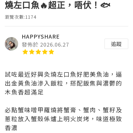
燒左口魚🔥超正，唔伏！🐟
瀏覽次數:1174
HAPPYSHARE
追蹤
發佈於 2026.06.27
試咗最近好興灸燒左口魚好肥美魚油，逼
出金黃魚油滲入飯粒，搭配飯焦與濃鬱的
木魚香超滿足
必點蟹味噌甲羅燒將蟹膏、蟹肉、蟹籽及
蔥粒放入蟹殼係爐上明火炭烤，味道極致
香濃