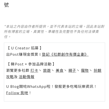
號
*本站之內容由作者所提供，並不代表本站的立場。因此本站對
所有博客的立場、真實性、準確性及完整性不負任何法律責
任。
【 U Creator 招募 】
出Post賺現金獎賞 l
登記《社群創作有價企劃》
【 睇Post + 參加品牌活動 】
瀏覽更多社群
打卡
丶
旅遊
丶
美食
丶
親子
丶
寵物
丶
扮靚
攻略
及
活動情報
U Blog開咗WhatsApp啦！發掘更多吃喝玩樂資訊！
Follow 我哋
！