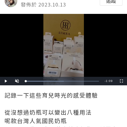
追蹤
發佈於 2023.10.13
Remaining
-
1:09
Loaded
:
Play
Unmute
Fullscre
52.17%
Time
記錄一下這些育兒時光的感受體驗
從沒想過奶瓶可以變出八種用法
呢款台灣人氣國民奶瓶