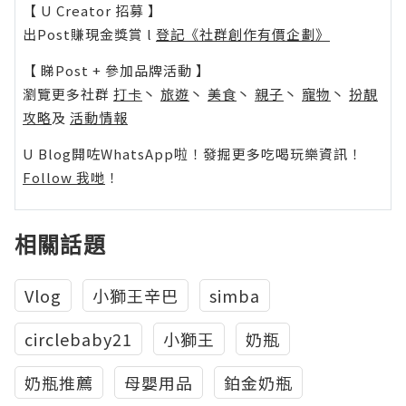
【 U Creator 招募 】
出Post賺現金獎賞 l
登記《社群創作有價企劃》
【 睇Post + 參加品牌活動 】
瀏覽更多社群
打卡
丶
旅遊
丶
美食
丶
親子
丶
寵物
丶
扮靚
攻略
及
活動情報
U Blog開咗WhatsApp啦！發掘更多吃喝玩樂資訊！
Follow 我哋
！
相關話題
Vlog
小獅王辛巴
simba
circlebaby21
小獅王
奶瓶
奶瓶推薦
母嬰用品
鉑金奶瓶