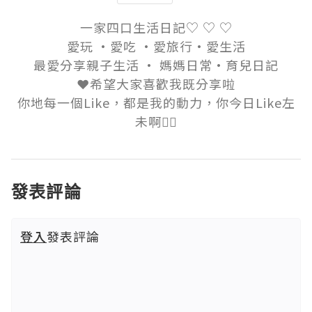
一家四口生活日記♡ ♡ ♡

愛玩 ·愛吃 ·愛旅行·愛生活

最愛分享親子生活 · 媽媽日常·育兒日記

❤️希望大家喜歡我既分享啦

你地每一個Like，都是我的動力，你今日Like左
未啊👍🏻
發表評論
登入
發表評論