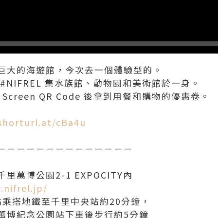
巨大的海遊館，今次去一個體驗型的。
#NIFREL 集水族館、動物園和美術館於一身。
，Screen QR Code 後拿到用餐和購物的優惠卷。
shorturl.at/cBa4u
－－－－－－－－－－－－－－
里萬博公園2-1 EXPOCITY內
nifrel.jp/
站乘搭地鐵至千里中央站約20分鐘，
萬博紀念公園站下車後步行約5分鐘