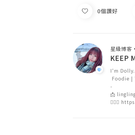
0個讚好
星級博客
KEEP 
I'm Dolly. 
 Foodie | Travel｜Beauty｜

-

📩 lingli
🙋🏻‍♀️ htt