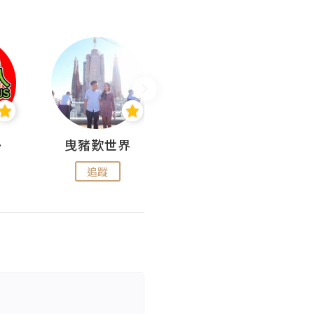
nius
曳豬歎世界
Koalascities (^O^)! @ UTravel
追蹤
追蹤