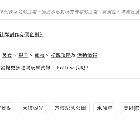
並不代表本站的立場。因此本站對所有博客的立場、真實性、準確性
社群創作有價企劃》
】
丶
美食
丶
親子
丶
寵物
丶
扮靚攻略
及
活動情報
p啦！發掘更多吃喝玩樂資訊！
Follow 我哋
！
阪景點
大阪觀光
万博記念公園
水族館
美術館