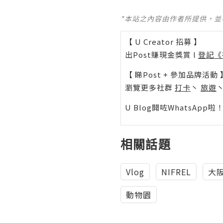
*本站之內容由作者所提供，
【 U Creator 招募 】
出Post賺現金獎賞 l
登記《
【 睇Post + 參加品牌活動 
瀏覽更多社群
打卡
丶
旅遊
U Blog開咗WhatsAp
相關話題
Vlog
NIFREL
大
動物園