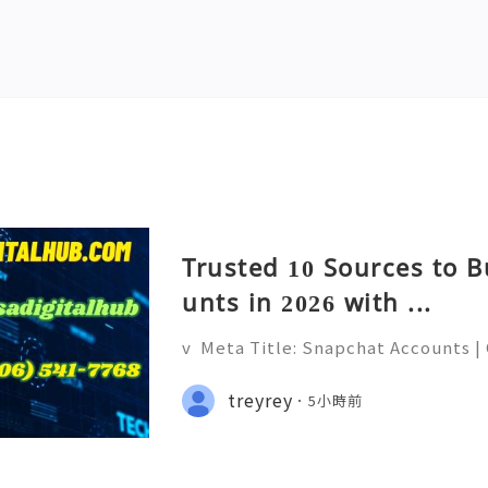
Trusted 10 Sources to 
unts in 2026 with ...
v Meta Title: Snapchat Accounts |
napchat Features, Security & Priva
eliable 24/7 Customer Support 💫
treyrey
5小時前
(506) 541-7768 💫💎💲💫🌐✨💎Teleg