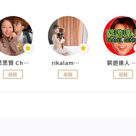
思思賢 ChillMyBabe
rikalammm
窮遊達人 Mr.TravelGe
追蹤
追蹤
追蹤