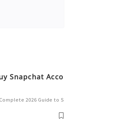
Buy Snapchat Acco
 Complete 2026 Guide to S
cy 💫💎💲💫🌐✨💎Fast & R
💎💲💫🌐✨💎WhatsApp :+1
ram: @usadig