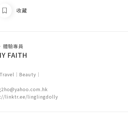
收藏
・
體驗專員
MY FAITH


ng2ho@yahoo.com.hk

ps://linktr.ee/linglingdolly