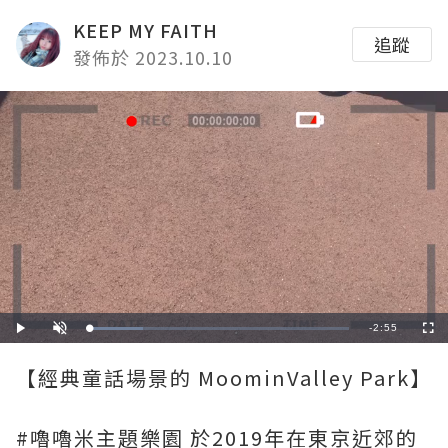
KEEP MY FAITH
追蹤
發佈於 2023.10.10
Remaining
-
2:55
Loaded
:
Play
Unmute
Fullscre
20.57%
Time
【經典童話場景的 MoominValley Park】
#嚕嚕米主題樂園 於2019年在東京近郊的