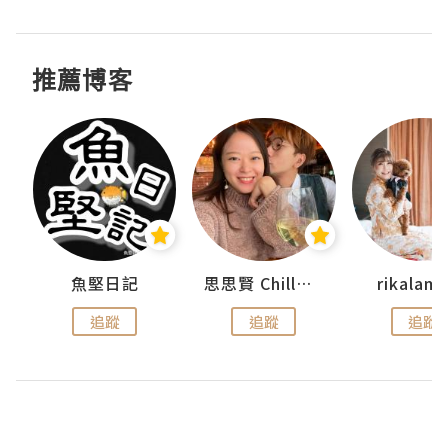
推薦博客
urnal
魚堅日記
思思賢 ChillMyBabe
rikala
追蹤
追蹤
追蹤