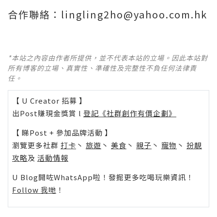
合作聯絡：lingling2ho@yahoo.com.hk
*本站之內容由作者所提供，並不代表本站的立場。因此本站對
所有博客的立場、真實性、準確性及完整性不負任何法律責
任。
【 U Creator 招募 】
出Post賺現金獎賞 l
登記《社群創作有價企劃》
【 睇Post + 參加品牌活動 】
瀏覽更多社群
打卡
丶
旅遊
丶
美食
丶
親子
丶
寵物
丶
扮靚
攻略
及
活動情報
U Blog開咗WhatsApp啦！發掘更多吃喝玩樂資訊！
Follow 我哋
！