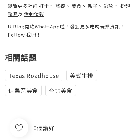
瀏覽更多社群
打卡
丶
旅遊
丶
美食
丶
親子
丶
寵物
丶
扮靚
攻略
及
活動情報
U Blog開咗WhatsApp啦！發掘更多吃喝玩樂資訊！
Follow 我哋
！
相關話題
Texas Roadhouse
美式牛排
信義區美食
台北美食
0個讚好