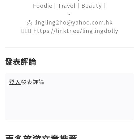
 Foodie | Travel｜Beauty｜

-

📩 lingling2ho@yahoo.com.hk

🙋🏻‍♀️ https://linktr.ee/linglingdolly
發表評論
登入
發表評論