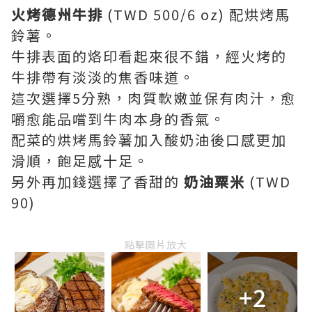
火烤德州牛排
(TWD 500/6 oz) 配烘烤馬
鈴薯。
牛排表面的烙印看起來很不錯，經火烤的
牛排帶有淡淡的焦香味道。
這次選擇5分熟，肉質軟嫩並保有肉汁，愈
嚼愈能品嚐到牛肉本身的香氣。
配菜的烘烤馬鈴薯加入酸奶油後口感更加
滑順，飽足感十足。
另外再加錢選擇了香甜的
奶油粟米
(TWD
90)
點擊圖片放大
+2