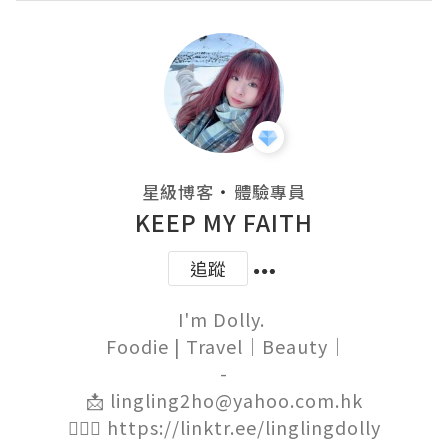
・
星級博客
體驗專員
KEEP MY FAITH
追蹤
I'm Dolly. 

 Foodie | Travel｜Beauty｜

-

📩 lingling2ho@yahoo.com.hk

🙋🏻‍♀️ https://linktr.ee/linglingdolly