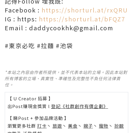
記得Follow 埋我既:
Facebook :
https://shorturl.at/rxQRU
IG : https:
https://shorturl.at/bFQZ7
Email : daddycookhk@gmail.com
#東京必吃 #拉麵 #池袋
*本站之內容由作者所提供，並不代表本站的立場。因此本站對
所有博客的立場、真實性、準確性及完整性不負任何法律責
任。
【 U Creator 招募 】
出Post賺現金獎賞 l
登記《社群創作有價企劃》
【 睇Post + 參加品牌活動 】
瀏覽更多社群
打卡
丶
旅遊
丶
美食
丶
親子
丶
寵物
丶
扮靚