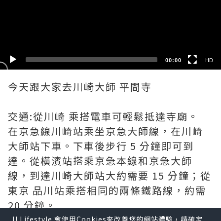
HD
SD
00:00
HD
今天跟大家去川崎大師 平間寺
交通:從川崎 乘搭電車可輕鬆抵達寺廟。
在京急線川崎站乘坐京急大師線，在川崎
大師站下車。下車後步行 5 分鐘即可到
達。從橫濱站搭乘京急本線和京急大師
線，到達川崎大師站大約需要 15 分鐘；從
東京 品川站乘搭相同的兩條鐵路線，約需
20 分鐘。
川崎大師是佛教真言宗智山派的大本山
U Lifestyle 會使用Cookies來改善您的網站體驗，請確定