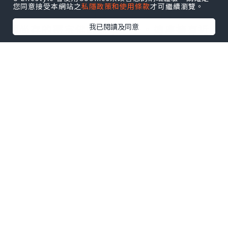
您同意接受本網站之
私隱政策和使用條款
才可繼續瀏覽。
（即總寺廟），而智山派則是日本現今幾
我已閱讀及同意
個尚存的密宗佛教派系之一。這座擁有近
900 年歷史的大型寺廟建築群，主殿內供
奉著幾個世紀前佛教真言宗創教高僧空海
的雕像。 空海大師的尊像仍保存在寺廟大
殿內。
仲見世商店街有很多餐廳和禮品店，出售
的達摩娃娃十分趣緻、可愛，在日本是好
運和吉祥的象徵。
https://www.youtube.com/channel/
UC20vm8WNbjH0RGOBJuY3qyQ/join