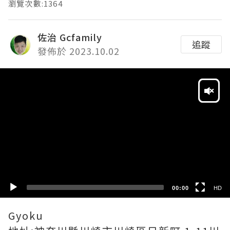
瀏覽次數:1364
佐治 Gcfamily
追蹤
發佈於 2023.10.02
Video
Player
HD
SD
00:00
HD
Gyoku