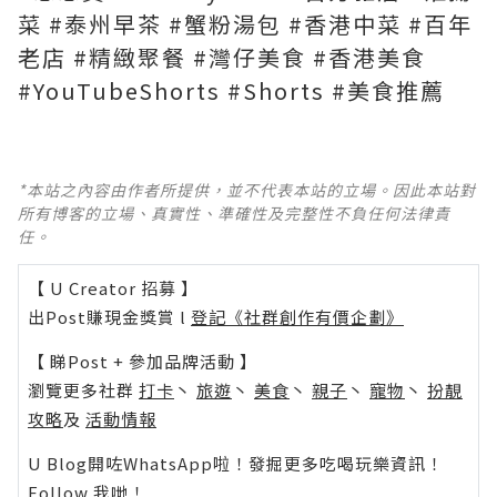
菜 #泰州早茶 #蟹粉湯包 #香港中菜 #百年
老店 #精緻聚餐 #灣仔美食 #香港美食
#YouTubeShorts #Shorts #美食推薦
*本站之內容由作者所提供，並不代表本站的立場。因此本站對
所有博客的立場、真實性、準確性及完整性不負任何法律責
任。
【 U Creator 招募 】
出Post賺現金獎賞 l
登記《社群創作有價企劃》
【 睇Post + 參加品牌活動 】
瀏覽更多社群
打卡
丶
旅遊
丶
美食
丶
親子
丶
寵物
丶
扮靚
攻略
及
活動情報
U Blog開咗WhatsApp啦！發掘更多吃喝玩樂資訊！
Follow 我哋
！