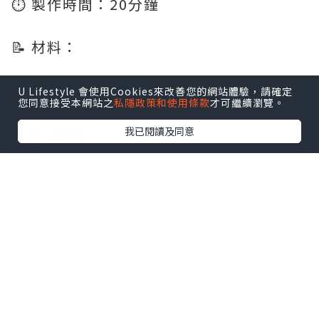
⏱️ 製作時間：20分鐘
📝 材料：
雞翼 12隻
U Lifestyle 會使用Cookies來改善您的網站體驗，請確定
您同意接受本網站之
私隱政策和使用條款
才可繼續瀏覽。
生抽 1湯匙
老抽 3湯匙
我已閱讀及同意
老薑 6-8片
蔥 2條
蒜頭 2粒 (切片)
冰糖 1小粒
紹興酒 2湯匙
👩🏻‍🍳 食譜：
雞翼解凍後，用淡鹽水浸30分鐘去雪藏