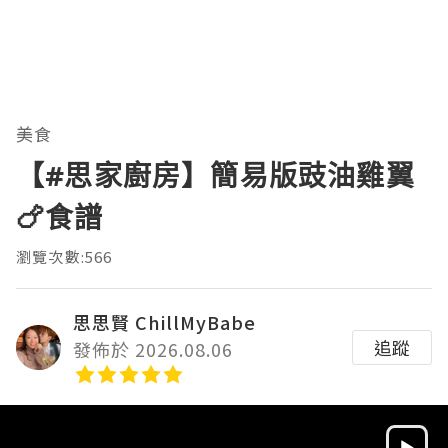
美食
【#思家廚房】簡易版豉油雞翼
🍗食譜
瀏覽次數:566
思思賢 ChillMyBabe
追蹤
發佈於 2026.08.06
Video
Player