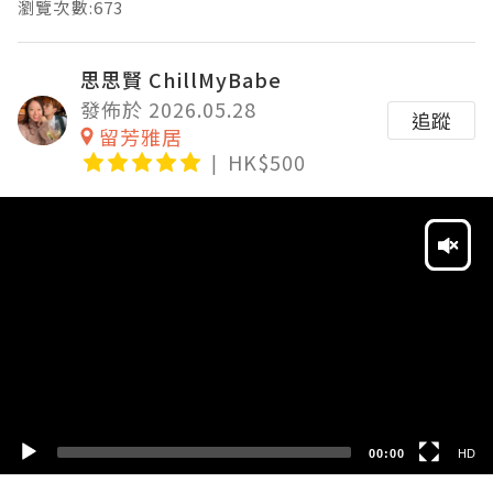
瀏覽次數:673
思思賢 ChillMyBabe
發佈於 2026.05.28
追蹤
留芳雅居
HK$500
Video
Player
HD
SD
00:00
HD