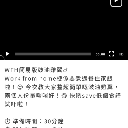
HD
SD
00:00
HD
WFH簡易版豉油雞翼🍗
Work from home梗係要煮返餐住家飯
啦！😌 今次教大家整超簡單嘅豉油雞翼，
兩個人份量啱啱好！😋 快啲save低個食譜
試吓啦！
⏱️ 準備時間：30分鐘