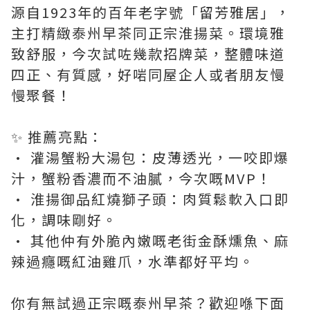
源自1923年的百年老字號「留芳雅居」，
主打精緻泰州早茶同正宗淮揚菜。環境雅
致舒服，今次試咗幾款招牌菜，整體味道
四正、有質感，好啱同屋企人或者朋友慢
慢聚餐！
✨ 推薦亮點：
• 灌湯蟹粉大湯包：皮薄透光，一咬即爆
汁，蟹粉香濃而不油膩，今次嘅MVP！
• 淮揚御品紅燒獅子頭：肉質鬆軟入口即
化，調味剛好。
• 其他仲有外脆內嫩嘅老街金酥燻魚、麻
辣過癮嘅紅油雞爪，水準都好平均。
你有無試過正宗嘅泰州早茶？歡迎喺下面