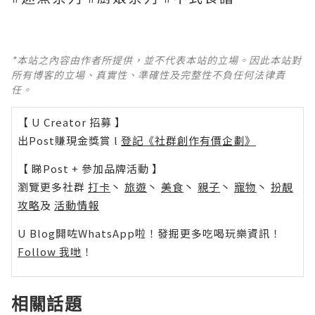
*本站之內容由作者所提供，並不代表本站的立場。因此本站對
所有博客的立場、真實性、準確性及完整性不負任何法律責
任。
【 U Creator 招募 】
出Post賺現金獎賞 l
登記《社群創作有價企劃》
【 睇Post + 參加品牌活動 】
瀏覽更多社群
打卡
丶
旅遊
丶
美食
丶
親子
丶
寵物
丶
扮靚
攻略
及
活動情報
U Blog開咗WhatsApp啦！發掘更多吃喝玩樂資訊！
Follow 我哋
！
相關話題