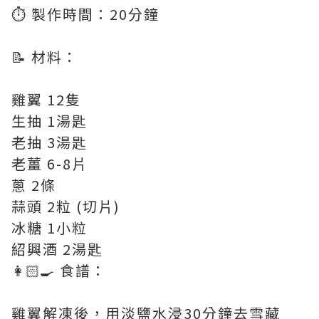
⏱️ 製作時間：20分鐘
📝 材料：
雞翼 12隻
生抽 1湯匙
老抽 3湯匙
老薑 6-8片
蔥 2條
蒜頭 2粒 (切片)
冰糖 1小粒
紹興酒 2湯匙
👩🏻‍🍳 食譜：
雞翼解凍後，用淡鹽水浸30分鐘去雪藏