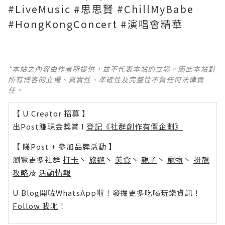
#LiveMusic #思思賢 #ChillMyBabe
#HongKongConcert #演唱會精華
*本站之內容由作者所提供，並不代表本站的立場。因此本站對
所有博客的立場、真實性、準確性及完整性不負任何法律責
任。
【 U Creator 招募 】
出Post賺現金獎賞 l
登記《社群創作有價企劃》
【 睇Post + 參加品牌活動 】
瀏覽更多社群
打卡
丶
旅遊
丶
美食
丶
親子
丶
寵物
丶
扮靚
攻略
及
活動情報
U Blog開咗WhatsApp啦！發掘更多吃喝玩樂資訊！
Follow 我哋
！