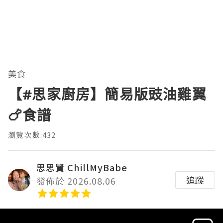
美食
【#思家廚房】簡易版豉油雞翼
🍗食譜
瀏覽次數:432
思思賢 ChillMyBabe
追蹤
發佈於 2026.08.06
Video