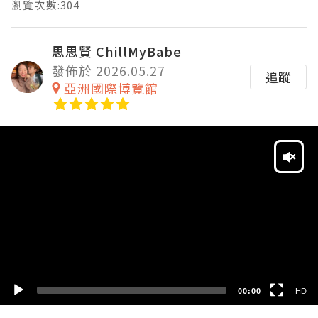
瀏覽次數:304
思思賢 ChillMyBabe
發佈於 2026.05.27
追蹤
亞洲國際博覽館
Video
Player
HD
SD
00:00
HD