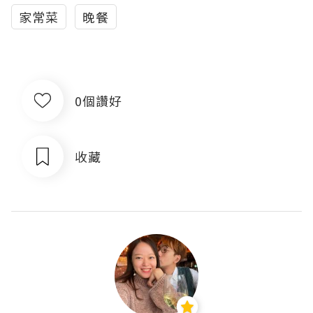
家常菜
晚餐
0個讚好
收藏