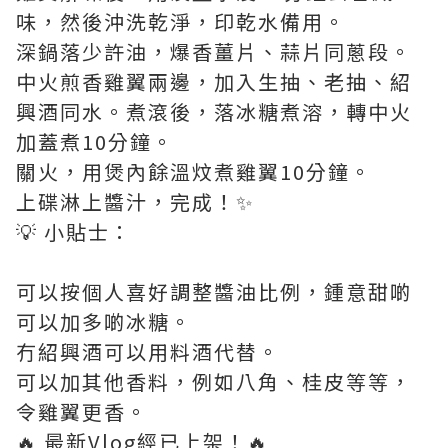
味，然後沖洗乾淨，印乾水備用。
深鍋落少許油，爆香薑片、蒜片同蔥段。
中火煎香雞翼兩邊，加入生抽、老抽、紹
興酒同水。煮滾後，落冰糖煮溶，轉中火
加蓋煮10分鐘。
關火，用煲內餘溫炆煮雞翼10分鐘。
上碟淋上醬汁，完成！✨
💡 小貼士：
可以按個人喜好調整醬油比例，鍾意甜啲
可以加多啲冰糖。
冇紹興酒可以用料酒代替。
可以加其他香料，例如八角、桂皮等等，
令雞翼更香。
🔥 最新Vlog經已上架！🔥