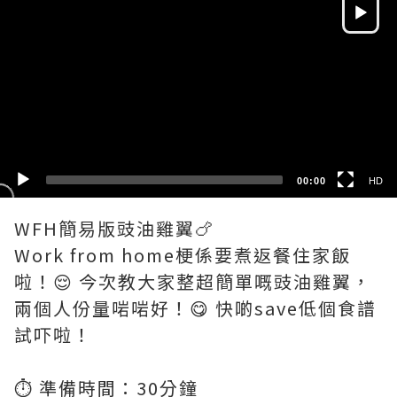
Player
HD
SD
00:00
HD
WFH簡易版豉油雞翼🍗
Work from home梗係要煮返餐住家飯
啦！😌 今次教大家整超簡單嘅豉油雞翼，
兩個人份量啱啱好！😋 快啲save低個食譜
試吓啦！
⏱️ 準備時間：30分鐘