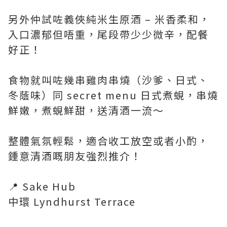
另外仲試咗義俠純米生原酒 – 米香柔和，
入口濃郁但唔重，尾段帶少少微辛，配餐
好正！
食物就叫咗幾串雞肉串燒（沙爹、日式、
冬蔭味）同 secret menu 日式煮蜆，串燒
鮮嫩，煮蜆鮮甜，送清酒一流～
整體氣氛輕鬆，適合收工放空或者小酌，
鍾意清酒嘅朋友強烈推介！
📍 Sake Hub
中環 Lyndhurst Terrace