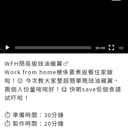
HD
SD
00:00
HD
WFH簡易版豉油雞翼🍗
Work from home梗係要煮返餐住家飯
啦！😌 今次教大家整超簡單嘅豉油雞翼，
兩個人份量啱啱好！😋 快啲save低個食譜
試吓啦！
⏱️ 準備時間：30分鐘
⏱️ 製作時間：20分鐘