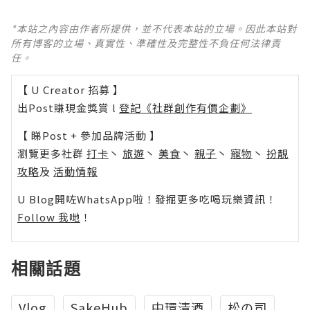
*本站之內容由作者所提供，並不代表本站的立場。因此本站對
所有博客的立場、真實性、準確性及完整性不負任何法律責
任。
【 U Creator 招募 】
出Post賺現金獎賞 l
登記《社群創作有價企劃》
【 睇Post + 參加品牌活動 】
瀏覽更多社群
打卡
丶
旅遊
丶
美食
丶
親子
丶
寵物
丶
扮靚
攻略
及
活動情報
U Blog開咗WhatsApp啦！發掘更多吃喝玩樂資訊！
Follow 我哋
！
相關話題
Vlog
SakeHub
中環清酒
松の司