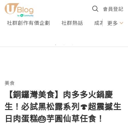
會員登記
社群創作有價企劃
社群熱話
成為U Creato
更多
美食
【銅鑼灣美食】肉多多火鍋慶
生！必試黑松露系列🍄超震撼生
日肉蛋糕🎂芋圓仙草任食！