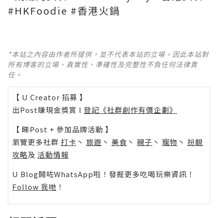
#HKFoodie #香港火鍋
*本站之內容由作者所提供，並不代表本站的立場。因此本站對
所有博客的立場、真實性、準確性及完整性不負任何法律責
任。
【 U Creator 招募 】
出Post賺現金獎賞 l
登記《社群創作有價企劃》
【 睇Post + 參加品牌活動 】
瀏覽更多社群
打卡
丶
旅遊
丶
美食
丶
親子
丶
寵物
丶
扮靚
攻略
及
活動情報
U Blog開咗WhatsApp啦！發掘更多吃喝玩樂資訊！
Follow 我哋
！