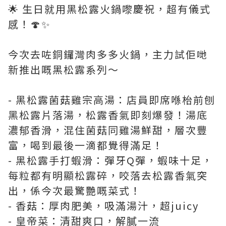
🌟 生日就用黑松露火鍋嚟慶祝，超有儀式
感！🍄✨
今次去咗銅鑼灣肉多多火鍋，主力試佢哋
新推出嘅黑松露系列～
- 黑松露菌菇雞宗高湯：店員即席喺枱前刨
黑松露片落湯，松露香氣即刻爆發！湯底
濃郁香滑，混住菌菇同雞湯鮮甜，層次豐
富，喝到最後一滴都覺得滿足！
- 黑松露手打蝦滑：彈牙Q彈，蝦味十足，
每粒都有明顯松露碎，咬落去松露香氣突
出，係今次最驚艷嘅菜式！
- 香菇：厚肉肥美，吸滿湯汁，超juicy
- 皇帝菜：清甜爽口，解膩一流