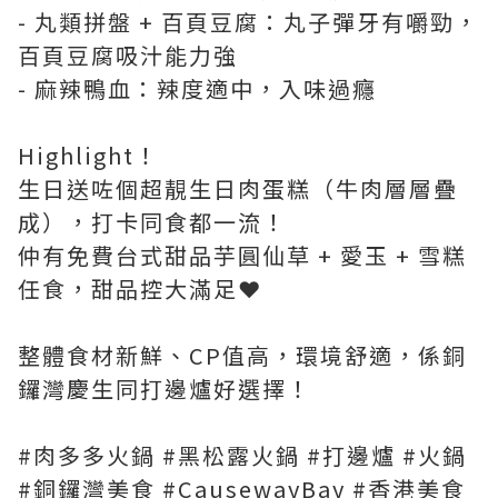
- 丸類拼盤 + 百頁豆腐：丸子彈牙有嚼勁，
百頁豆腐吸汁能力強
- 麻辣鴨血：辣度適中，入味過癮
Highlight！
生日送咗個超靚生日肉蛋糕（牛肉層層疊
成），打卡同食都一流！
仲有免費台式甜品芋圓仙草 + 愛玉 + 雪糕
任食，甜品控大滿足❤️
整體食材新鮮、CP值高，環境舒適，係銅
鑼灣慶生同打邊爐好選擇！
#肉多多火鍋 #黑松露火鍋 #打邊爐 #火鍋
#銅鑼灣美食 #CausewayBay #香港美食