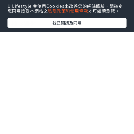
雞翼 12隻
U Lifestyle 會使用Cookies來改善您的網站體驗，請確定
您同意接受本網站之
私隱政策和使用條款
才可繼續瀏覽。
生抽 1湯匙
老抽 3湯匙
我已閱讀及同意
老薑 6-8片
蔥 2條
蒜頭 2粒 (切片)
冰糖 1小粒
紹興酒 2湯匙
👩🏻‍🍳 食譜：
雞翼解凍後，用淡鹽水浸30分鐘去雪藏
味，然後沖洗乾淨，印乾水備用。
深鍋落少許油，爆香薑片、蒜片同蔥段。
中火煎香雞翼兩邊，加入生抽、老抽、紹
興酒同水。煮滾後，落冰糖煮溶，轉中火