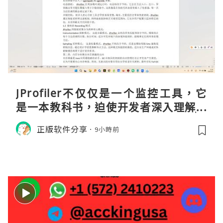
JProfiler不仅仅是一个监控工具，它
是一本教科书，迫使开发者深入理解JV
M的内存模型、垃圾回收机制和并发原
正版软件分享
9小時前
理。通过直观的可视化数据，它将抽象
的性能问题具象化为代码行号。对于一
名追求卓越的Java