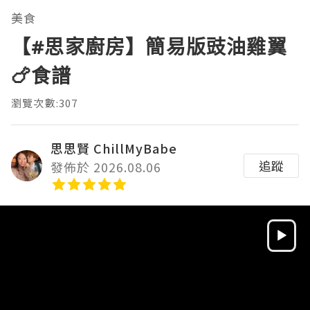
美食
【#思家廚房】簡易版豉油雞翼
🍗食譜
瀏覽次數:307
思思賢 ChillMyBabe
追蹤
發佈於 2026.08.06
Video
Player
HD