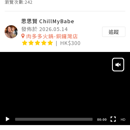
瀏覽次數:242
思思賢 ChillMyBabe
發佈於 2026.05.14
追蹤
肉多多火鍋-銅鑼灣店
HK$300
Video
Player
HD
SD
00:00
HD