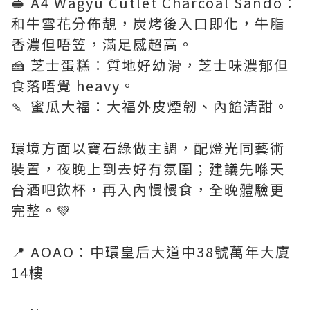
🥪 A4 Wagyu Cutlet Charcoal Sando：
和牛雪花分佈靚，炭烤後入口即化，牛脂
香濃但唔笠，滿足感超高。
🍰 芝士蛋糕：質地好幼滑，芝士味濃郁但
食落唔覺 heavy。
🍡 蜜瓜大福：大福外皮煙韌、內餡清甜。
環境方面以寶石綠做主調，配燈光同藝術
裝置，夜晚上到去好有氛圍；建議先喺天
台酒吧飲杯，再入內慢慢食，全晚體驗更
完整。💚
📍 AOAO：中環皇后大道中38號萬年大廈
14樓