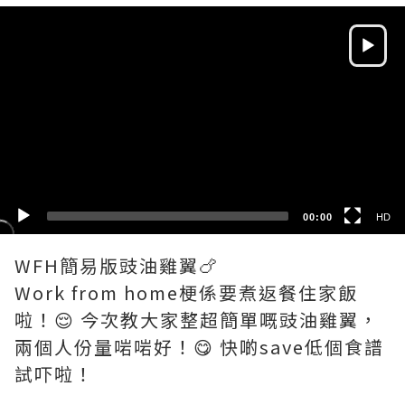
Video
Player
HD
SD
00:00
HD
WFH簡易版豉油雞翼🍗
Work from home梗係要煮返餐住家飯
啦！😌 今次教大家整超簡單嘅豉油雞翼，
兩個人份量啱啱好！😋 快啲save低個食譜
試吓啦！