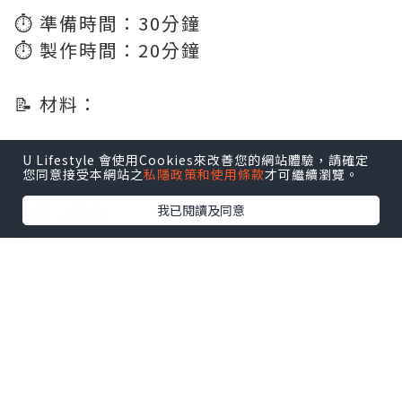
⏱️ 準備時間：30分鐘
⏱️ 製作時間：20分鐘
📝 材料：
雞翼 12隻
U Lifestyle 會使用Cookies來改善您的網站體驗，請確定
您同意接受本網站之
私隱政策和使用條款
才可繼續瀏覽。
生抽 1湯匙
老抽 3湯匙
我已閱讀及同意
老薑 6-8片
蔥 2條
蒜頭 2粒 (切片)
冰糖 1小粒
紹興酒 2湯匙
👩🏻‍🍳 食譜：