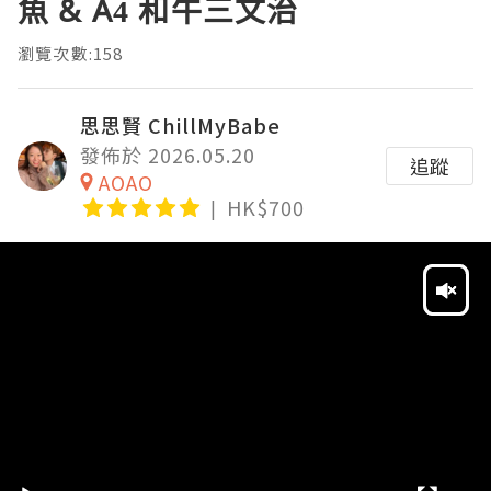
魚 & A4 和牛三文治
瀏覽次數:158
思思賢 ChillMyBabe
發佈於 2026.05.20
追蹤
AOAO
HK$700
Video
Player
HD
SD