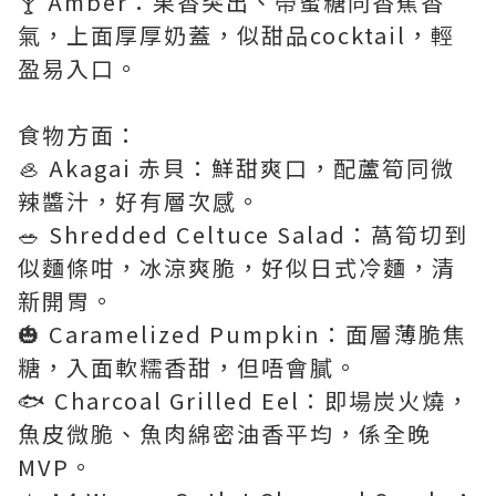
🍸 Amber：果香突出、帶蜜糖同香蕉香
氣，上面厚厚奶蓋，似甜品cocktail，輕
盈易入口。
食物方面：
🦪 Akagai 赤貝：鮮甜爽口，配蘆筍同微
辣醬汁，好有層次感。
🥗 Shredded Celtuce Salad：萵筍切到
似麵條咁，冰涼爽脆，好似日式冷麵，清
新開胃。
🎃 Caramelized Pumpkin：面層薄脆焦
糖，入面軟糯香甜，但唔會膩。
🐟 Charcoal Grilled Eel：即場炭火燒，
魚皮微脆、魚肉綿密油香平均，係全晚
MVP。