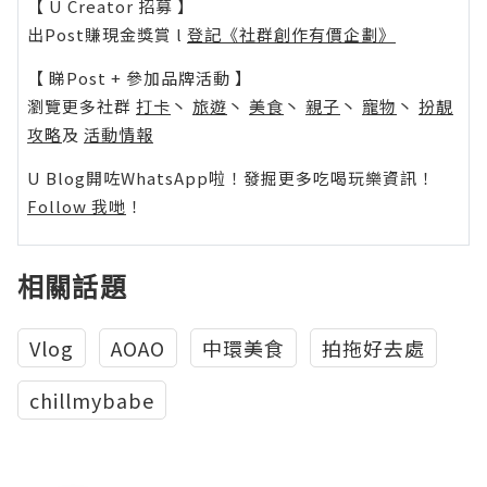
【 U Creator 招募 】
出Post賺現金獎賞 l
登記《社群創作有價企劃》
【 睇Post + 參加品牌活動 】
瀏覽更多社群
打卡
丶
旅遊
丶
美食
丶
親子
丶
寵物
丶
扮靚
攻略
及
活動情報
U Blog開咗WhatsApp啦！發掘更多吃喝玩樂資訊！
Follow 我哋
！
相關話題
Vlog
AOAO
中環美食
拍拖好去處
chillmybabe