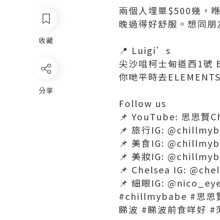
兩個人埋單$500幾
晚過得好舒服。想同朋
收藏
📍 Luigi’s
尖沙咀柯士甸道西1號 ELEM
你哋平時去ELEMENT
分享
Follow us
📌 YouTube: 思思賢Ch
📌 旅行IG: @chillmyb
📌 美食IG: @chillmyb
📌 美妝IG: @chillmy
📌 Chelsea IG: @che
📌 細眼IG: @nico_ey
#chillmybabe #思
睇波 #睇波前食咩好 #