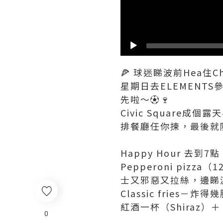
🍕 球迷睇波前Hea住Chil
星期日去ELEMENT
先啦～⚽️🍷
Civic Square成個
排餐廳任你揀，最後就
Happy Hour 去到
Pepperoni pizz
士又邪惡又拉絲，邊睇
Classic fries－
紅酒一杯（Shiraz）＋
0