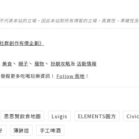
並不代表本站的立場。因此本站對所有博客的立場、真實性、準確性
社群創作有價企劃》
】
丶
美食
丶
親子
丶
寵物
丶
扮靚攻略
及
活動情報
p啦！發掘更多吃喝玩樂資訊！
Follow 我哋
！
思思賢飲食地圖
Luigis
ELEMENTS圓方
Civi
好
薄餅控
手工啤酒