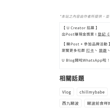
*本站之內容由作者所提供，
【 U Creator 招募 】
出Post賺現金獎賞 l
登記《
【 睇Post + 參加品牌活動 
瀏覽更多社群
打卡
丶
旅遊
U Blog開咗WhatsAp
相關話題
Vlog
chillmybabe
西九睇波
睇波前食咩