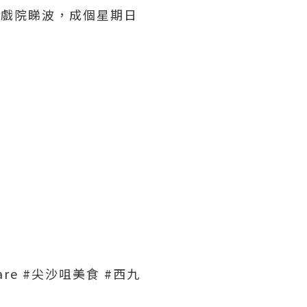
去戲院睇波，成個星期日
。
quare #尖沙咀美食 #西九