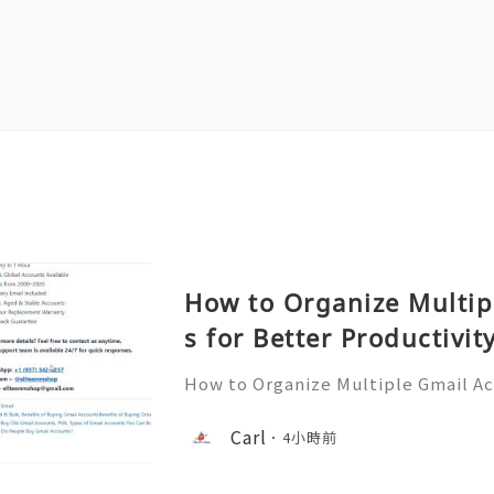
How to Organize Multip
s for Better Productivit
How to Organize Multiple Gmail Ac
tivity 🎊✨💥── 💥── 💥── 🎊
💥 ❓ Have any questions? Feel free
Carl
4小時前
assistance! ➥ Our support team is 