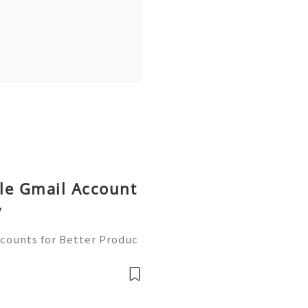
le Gmail Account
y
counts for Better Produc
✨── 💥──💥──💥── 🎊✨
 to contact us anytime for
available 2