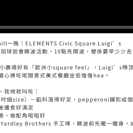
l一晚｜ELEMENTS Civic Square Luigi’s
S參加球迷會睇波活動，10點先開波，梗係要早少少去食
露天小廣場好有「歐洲小square feel」，Luigi’s
隨心揀咗呢間意式美式餐廳坐低慢慢hea。
7點，我哋就叫咗：
a（12吋細size）－餡料落得好足，pepperoni鋪到成個
波邊食好滿足
炸得幾脆，做配角啱啱好
 Yardley Brothers 手工啤，睇波前先暖一暖