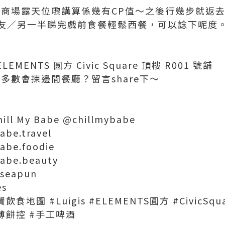
，喺商場露天位嚟講算係幾有CP值～之後行幾步就返
友／另一半睇完戲前食餐輕鬆西餐，可以諗下呢度
ENTS 圓方 Civic Square 頂樓 R001 號舖
S多數會揀邊間餐廳？留言share下～
ill My Babe @chillmybabe
abe.travel
abe.foodie
babe.beauty
lseapun
es
思賢飲食地圖 #Luigis #ELEMENTS圓方 #CivicS
薄餅控 #手工啤酒