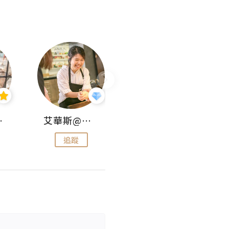
jojo
艾華斯@鄭大小姐工房
KEEP MY FAITH
追蹤
追蹤