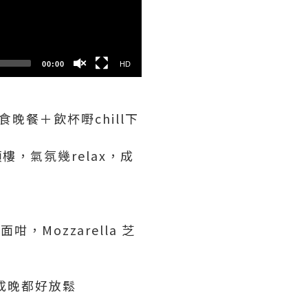
SD
00:00
HD
晚餐＋飲杯嘢chill下
喺頂樓，氣氛幾relax，成
面咁，Mozzarella 芝
身，成晚都好放鬆