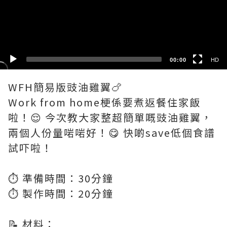
HD
SD
00:00
HD
WFH簡易版豉油雞翼🍗
Work from home梗係要煮返餐住家飯
啦！😌 今次教大家整超簡單嘅豉油雞翼，
兩個人份量啱啱好！😋 快啲save低個食譜
試吓啦！
⏱️ 準備時間：30分鐘
⏱️ 製作時間：20分鐘
📝 材料：