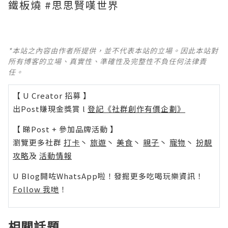
鐵板燒 #思思賢嘆世界
*本站之內容由作者所提供，並不代表本站的立場。因此本站對
所有博客的立場、真實性、準確性及完整性不負任何法律責
任。
【 U Creator 招募 】
出Post賺現金獎賞 l
登記《社群創作有價企劃》
【 睇Post + 參加品牌活動 】
瀏覽更多社群
打卡
丶
旅遊
丶
美食
丶
親子
丶
寵物
丶
扮靚
攻略
及
活動情報
U Blog開咗WhatsApp啦！發掘更多吃喝玩樂資訊！
Follow 我哋
！
相關話題