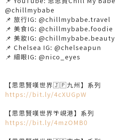
📌 YouTube: 思思賢Chill My Babe
@chillmybabe
📌 旅行IG: @chillmybabe.travel
📌 美食IG: @chillmybabe.foodie
📌 美妝IG: @chillmybabe.beauty
📌 Chelsea IG: @chelseapun
📌 細眼IG: @nico_eyes
https://bit.ly/4cXUGpW
https://bit.ly/4mzOMB0