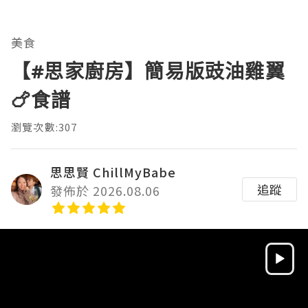
美食
【#思家廚房】簡易版豉油雞翼
🍗食譜
瀏覽次數:307
思思賢 ChillMyBabe
追蹤
發佈於 2026.08.06
Video
Player