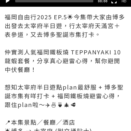
00:00
HD
福岡自由行2025 EP.5🌟今集帶大家由博多
出發去太宰府半日遊，行太宰府天滿宮＋
表參道，又去博多聖誕市集打卡。
仲實測人氣福岡鐵板燒 TEPPANYAKI 10
龍蝦套餐，分享真心避雷心得，幫你避開
中伏餐廳！
想知太宰府半日遊點plan最舒服 + 博多聖
誕市集有咩打卡 + 福岡鐵板燒避雷心得，
跟住plan啦～✈️🍜🍵🎄🥩
📍本集景點／餐廳／酒店
🌟博多 → 太宰府 (附交通貼士)