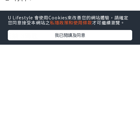
雞翼 12隻
U Lifestyle 會使用Cookies來改善您的網站體驗，請確定
您同意接受本網站之
私隱政策和使用條款
才可繼續瀏覽。
生抽 1湯匙
老抽 3湯匙
我已閱讀及同意
老薑 6-8片
蔥 2條
蒜頭 2粒 (切片)
冰糖 1小粒
紹興酒 2湯匙
👩🏻‍🍳 食譜：
雞翼解凍後，用淡鹽水浸30分鐘去雪藏
味，然後沖洗乾淨，印乾水備用。
深鍋落少許油，爆香薑片、蒜片同蔥段。
中火煎香雞翼兩邊，加入生抽、老抽、紹