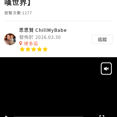
嘆世界】
瀏覽次數:1277
思思賢 ChillMyBabe
發佈於 2026.03.30
追蹤
博多區
Video
Player
HD
SD