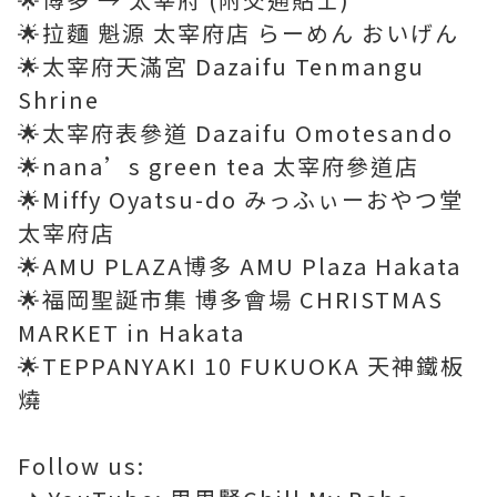
🌟拉麵 魁源 太宰府店 らーめん おいげん
🌟太宰府天滿宮 Dazaifu Tenmangu
Shrine
🌟太宰府表參道 Dazaifu Omotesando
🌟nana’s green tea 太宰府參道店
🌟Miffy Oyatsu-do みっふぃーおやつ堂
太宰府店
🌟AMU PLAZA博多 AMU Plaza Hakata
🌟福岡聖誕市集 博多會場 CHRISTMAS
MARKET in Hakata
🌟TEPPANYAKI 10 FUKUOKA 天神鐵板
燒
Follow us: