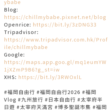
ybabe
Blog:
https://chillmybabe.pixnet.net/blog
Openrice:
https://bit.ly/3zDNG33
Tripadvisor:
https://www.tripadvisor.com.hk/Prof
ile/chillmybabe
Google:
https://maps.app.goo.gl/mq1eumYW
1jXZmP9B6?g_st=iw
XHS:
https://bit.ly/3RWOxlL
#福岡自由行 #福岡自由行2026 #福岡
Vlog #九州旅行 #日本自由行 #太宰府半
日遊 #太宰府天滿宮 #博多聖誕市集 #福岡