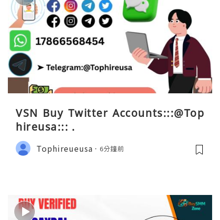
VSN Buy Twitter Accounts:::@Top
hireusa::: .
Tophireueusa
6分鐘前