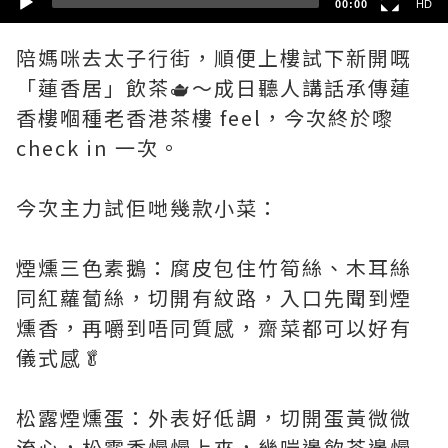
00:00
HD
陪媽咪去太子行街，順便上樓試下新開嘅
「蓮香居」飲茶🫖～成日聽人講話承傳蓮
香樓嗰種老香港茶樓 feel，今次終於嚟
check in 一次。
今次主力試佢哋幾款小菜：
煙燻三色素鵝：腐皮包住竹筍絲、木耳絲
同紅蘿蔔絲，切開有紋路，入口先聞到煙
燻香，再嚼到唔同質感，齋菜都可以好有
儀式感🥬
松露煙燻蛋：外表好低調，切開蛋黃微微
流心，松露香慢慢上來，幾啱邊飲茶邊慢