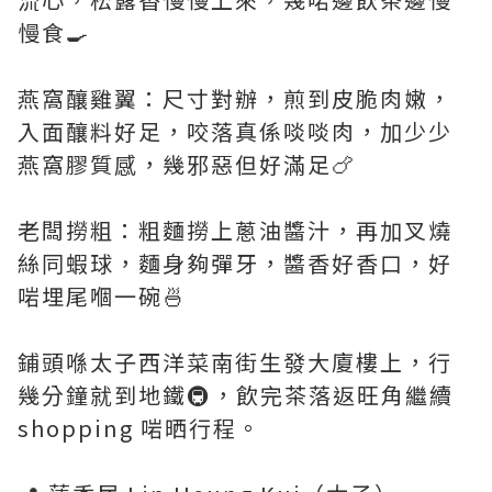
慢食🍳
燕窩釀雞翼：尺寸對辦，煎到皮脆肉嫩，
入面釀料好足，咬落真係啖啖肉，加少少
燕窩膠質感，幾邪惡但好滿足🍗
老闆撈粗：粗麵撈上蔥油醬汁，再加叉燒
絲同蝦球，麵身夠彈牙，醬香好香口，好
啱埋尾嗰一碗🍜
鋪頭喺太子西洋菜南街生發大廈樓上，行
幾分鐘就到地鐵🚇，飲完茶落返旺角繼續
shopping 啱晒行程。