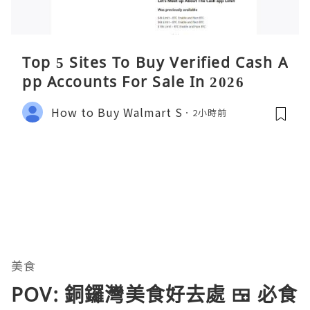
Top 5 Sites To Buy Verified Cash A
pp Accounts For Sale In 2026
How to Buy Walmart S
2小時前
美食
POV: 銅鑼灣美食好去處 🍱 必食