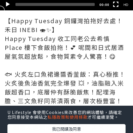
00:00
HD
【Happy Tuesday 銅鑼灣拍拖好去處！
禾日 INEBI 🍣✨】
Happy Tuesday 收工同老公去希慎
Place 樓下食飯拍拖！💕 呢間和日式居酒
屋氣氛超放鬆，食物質素令人驚喜！😋
🐟 火炙左口魚裙邊醬香釜飯：真心極推！
火炙後魚油香氣完全爆發 💥，油脂融入米
飯超香口，底層仲有酥脆飯焦！配埋海
膽、三文魚籽同茶漬兩食，層次極豐富！
🤤
U Lifestyle 會使用Cookies來改善您的網站體驗，請確定
您同意接受本網站之
私隱政策和使用條款
才可繼續瀏覽。
🥩 蘋果木煙燻極上熟成厚切牛舌芯：一上
我已閱讀及同意