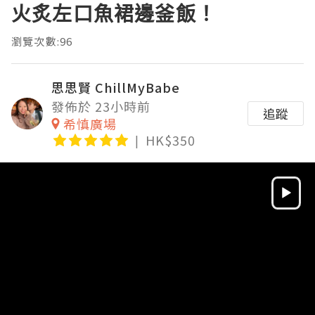
火炙左口魚裙邊釜飯！
瀏覽次數:96
思思賢 ChillMyBabe
發佈於 23小時前
追蹤
希慎廣場
HK$350
Video
Player
HD
SD