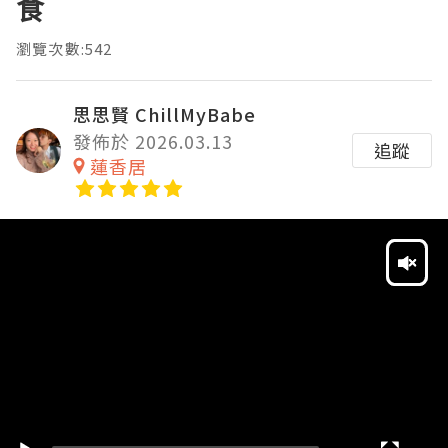
食
瀏覽次數:542
思思賢 ChillMyBabe
發佈於 2026.03.13
追蹤
蓮香居
Video
Player
HD
SD