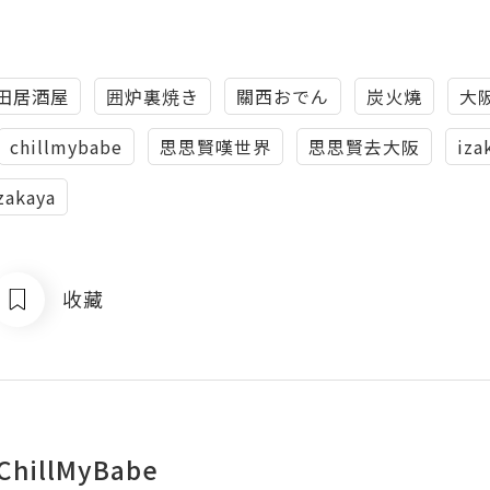
田居酒屋
囲炉裏焼き
關西おでん
炭火燒
大
chillmybabe
思思賢嘆世界
思思賢去大阪
iza
zakaya
收藏
hillMyBabe