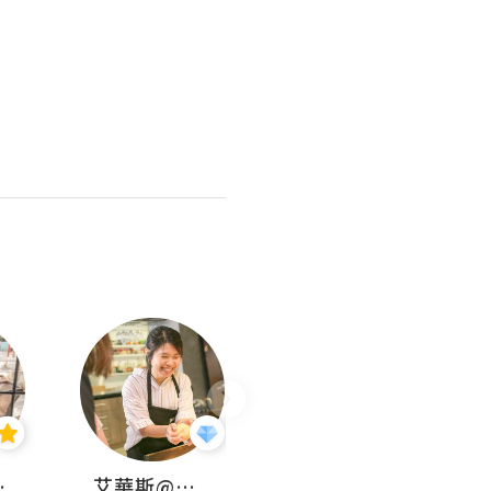
jojo
艾華斯@鄭大小姐工房
KEEP MY FAITH