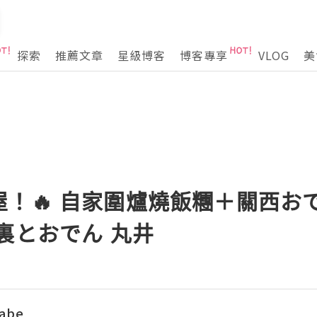
探索
推薦文章
星級博客
博客專享
VLOG
美
！🔥 自家圍爐燒飯糰＋關西お
炉裏とおでん 丸井
abe