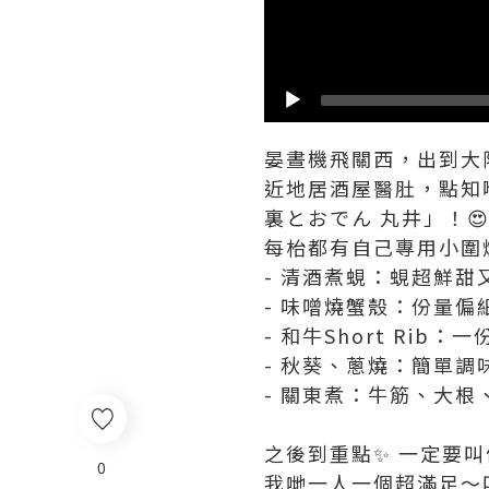
晏晝機飛關西，出到大阪
近地居酒屋醫肚，點知喺
裏とおでん 丸井」！😍
每枱都有自己專用小圍爐
- 清酒煮蜆：蜆超鮮
- 味噌燒蟹殼：份量偏
- 和牛Short Rib
- 秋葵、蔥燒：簡單
- 關東煮：牛筋、大
之後到重點✨ 一定要
0
我哋一人一個超滿足～叫