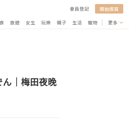
會員登記
開始撰寫
食
旅遊
女生
玩樂
親子
生活
寵物
行山
更多
打卡
でん｜梅田夜晚