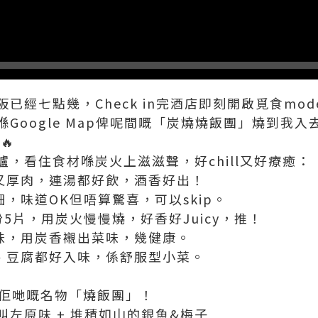
已經七點幾，Check in完酒店即刻開啟覓食mod
Google Map俾呢間嘅「炭燒燒飯團」燒到我入
🔥
，看住食材喺炭火上滋滋聲，好chill又好療癒：
甜又厚肉，連湯都好飲，酒香好出！
細，味道OK但唔算驚喜，可以skip。
：一份5片，用炭火慢慢燒，好香好Juicy，推！
調味，用炭香襯出菜味，幾健康。
根、豆腐都好入味，係舒服型小菜。
叫佢哋嘅名物「燒飯團」！
左原味 + 堆積如山的銀魚&梅子