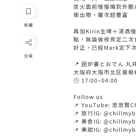
炭火面前慢慢燒到外脆
衝出嚟，層次超豐富
收藏
再加Kirin生啤＋清酒
點，無論做夜宵定二次會
好正，已經Mark定下
分享
📍 囲炉裏とおでん 丸
大阪府大阪市北区曾根崎2
🕒 17:00–04:00
Follow us
📌 YouTube: 思思賢Ch
📌 旅行IG: @chillmyb
📌 美食IG: @chillmyb
📌 美妝IG: @chillmy