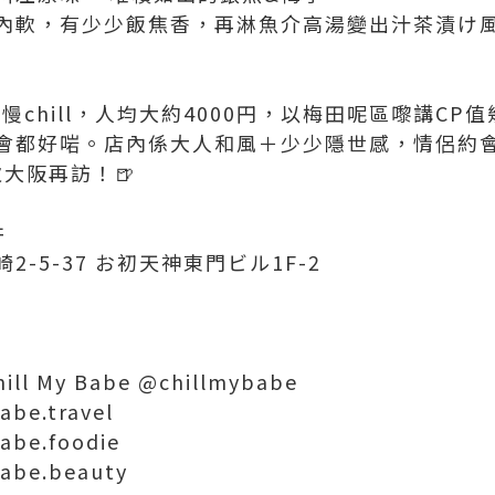
內軟，有少少飯焦香，再淋魚介高湯變出汁茶漬け風，
慢慢chill，人均大約4000円，以梅田呢區嚟講C
都好啱。店內係大人和風＋少少隱世感，情侶約會或
次大阪再訪！🍺
井
-5-37 お初天神東門ビル1F-2
ill My Babe @chillmybabe
abe.travel
abe.foodie
babe.beauty