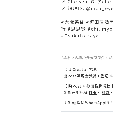
📌 Chelsea IG: @che
📌 細眼IG: @nico_ey
#大阪美食 #梅田居酒屋
行 #思思賢 #chillmy
#OsakaIzakaya
*本站之內容由作者所提供，
【 U Creator 招募 】
出Post賺現金獎賞 l
登記《
【 睇Post + 參加品牌活動 
瀏覽更多社群
打卡
丶
旅遊
U Blog開咗WhatsAp