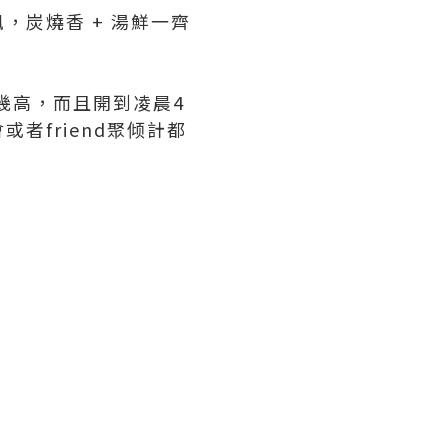
炭燒香 + 湯鮮一齊
P值幾高，而且開到凌晨4
者friend聚倾計都