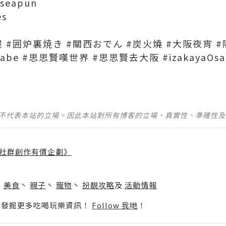
lseapun
es
 #囲炉裏焼き #關西おでん #炭火燒 #大阪夜宵 
babe #思思賢嘆世界 #思思賢去大阪 #izakayaOsa
並不代表本站的立場。因此本站對所有博客的立場、真實性、準確性
社群創作有價企劃》
】
丶
美食
丶
親子
丶
寵物
丶
扮靚攻略
及
活動情報
p啦！發掘更多吃喝玩樂資訊！
Follow 我哋
！