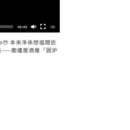
SD
00:00
HD
e🥹 本來淨係想搵間近
去——圍爐居酒屋「囲炉