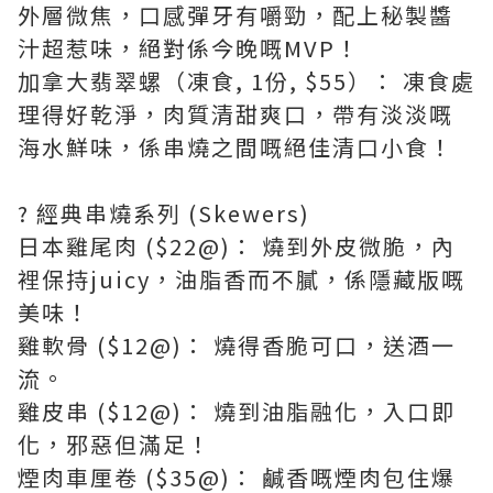
外層微焦，口感彈牙有嚼勁，配上秘製醬
汁超惹味，絕對係今晚嘅MVP！
加拿大翡翠螺（凍食, 1份, $55）： 凍食處
理得好乾淨，肉質清甜爽口，帶有淡淡嘅
海水鮮味，係串燒之間嘅絕佳清口小食！
? 經典串燒系列 (Skewers)
日本雞尾肉 ($22@)： 燒到外皮微脆，內
裡保持juicy，油脂香而不膩，係隱藏版嘅
美味！
雞軟骨 ($12@)： 燒得香脆可口，送酒一
流。
雞皮串 ($12@)： 燒到油脂融化，入口即
化，邪惡但滿足！
煙肉車厘卷 ($35@)： 鹹香嘅煙肉包住爆