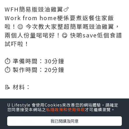
WFH簡易版豉油雞翼🍗
Work from home梗係要煮返餐住家飯
啦！😌 今次教大家整超簡單嘅豉油雞翼，
兩個人份量啱啱好！😋 快啲save低個食譜
試吓啦！
⏱️ 準備時間：30分鐘
⏱️ 製作時間：20分鐘
📝 材料：
雞翼 12隻
U Lifestyle 會使用Cookies來改善您的網站體驗，請確定
您同意接受本網站之
私隱政策和使用條款
才可繼續瀏覽。
生抽 1湯匙
老抽 3湯匙
我已閱讀及同意