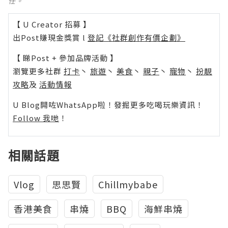
任。
【 U Creator 招募 】
出Post賺現金獎賞 l
登記《社群創作有價企劃》
【 睇Post + 參加品牌活動 】
瀏覽更多社群
打卡
丶
旅遊
丶
美食
丶
親子
丶
寵物
丶
扮靚
攻略
及
活動情報
U Blog開咗WhatsApp啦！發掘更多吃喝玩樂資訊！
Follow 我哋
！
相關話題
Vlog
思思賢
Chillmybabe
香港美食
串燒
BBQ
海鮮串燒