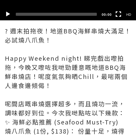
00:00
HD
? 週末拍拖夜！地道BBQ海鮮串燒大滿足！
必試燒八爪魚！
Happy Weekend night! 睇完戲出嚟拍
拖，今晚又嚟咗我哋勁鍾意嘅地道BBQ海
鮮串燒店！呢度氣氛夠晒Chill，最啱兩個
人邊食邊傾偈！
呢間店嘅串燒選擇超多，而且燒功一流，
調味都好到位。今次我哋點咗以下幾款：
✨ 海鮮必點推薦 (Seafood Must-Try)
燒八爪魚 (1份, $138)： 份量十足，燒得