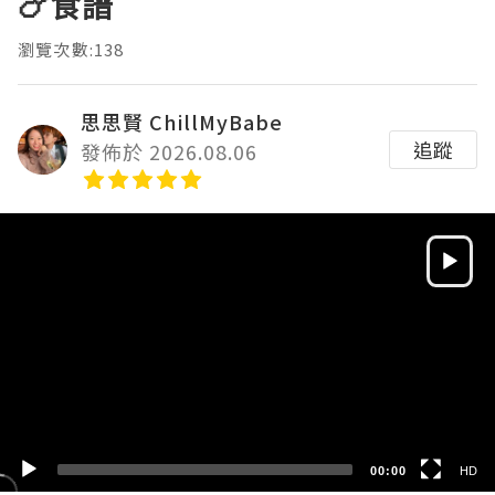
🍗食譜
瀏覽次數:138
思思賢 ChillMyBabe
追蹤
發佈於 2026.08.06
Video
Player
HD
SD
00:00
HD