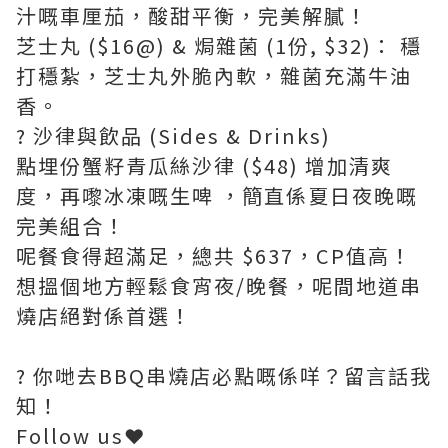
汁嘅車厘茄，酸甜平衡，完美解膩！
芝士丸 ($16@) & 焗雜菌 (1份, $32)： 穩
打穩紮，芝士丸外脆內軟，雜菌充滿牛油
香。
? 沙律與飲品 (Sides & Drinks)
點埋份蟹籽青瓜絲沙律 ($48) 增加清爽
度，再嚟冰凍嘅生啤 ，簡直係夏日夜晚嘅
完美組合！
呢餐食得超滿足，總共 $637，CP值高！
想搵個地方輕鬆食宵夜/晚餐，呢間地道串
燒店絕對係首選！
? 你哋去BBQ串燒店必點嘅係咩？留言話我
知！
Follow us❤️