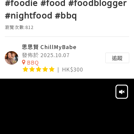
#foodie #food #foodblogger
#nightfood #bbq
瀏覽次數:812
思思賢 ChillMyBabe
發佈於 2025.10.07
追蹤
BBQ
HK$300
Video
Player
HD
SD