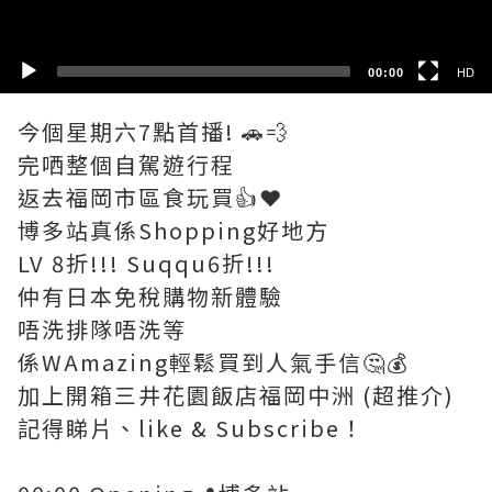
00:00
HD
今個星期六7點首播! 🚗💨
完哂整個自駕遊行程
返去福岡市區食玩買👍❤️
博多站真係Shopping好地方
LV 8折!!! Suqqu6折!!!
仲有日本免稅購物新體驗
唔洗排隊唔洗等
係WAmazing輕鬆買到人氣手信🤔💰
加上開箱三井花園飯店福岡中洲 (超推介)
記得睇片、like & Subscribe！