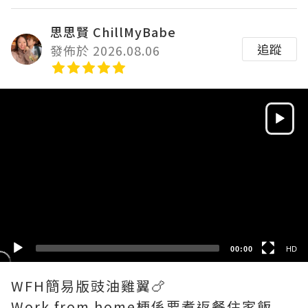
思思賢 ChillMyBabe
追蹤
發佈於 2026.08.06
Video
Player
HD
SD
00:00
HD
WFH簡易版豉油雞翼🍗
Work from home梗係要煮返餐住家飯