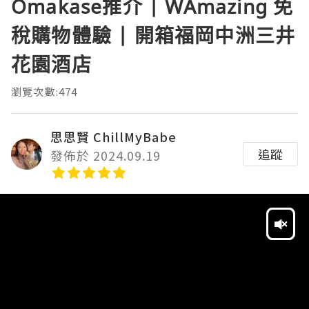
Omakase推介 | WAmazing 免
稅購物體驗 | 開箱福岡中洲三井
花園酒店
瀏覽次數:474
思思賢 ChillMyBabe
追蹤
發佈於 2024.09.19
Video
Player
HD
SD