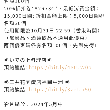
名額100個
20%折扣卷*A2R73C*，最低消費金額：
15,000日圓; 折扣金額上限：5,000日圓💸
名額30個
使用期限為10月31日 22:59（香港時間）
（醫藥品、酒類飲品不適用此優惠）
兩個優惠碼各有名額100個，先到先得!
🌟いでの上料理店🌟
預約連結:
https://bit.ly/4etUW0o
🌟三井花園飯店福岡中洲 🌟
預約連結:
https://bit.ly/3znUu50
影片攝於：2024年5月中