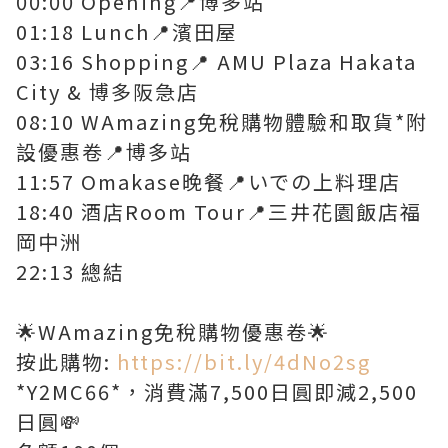
00:00 Opening📍博多站
01:18 Lunch📍濱田屋
03:16 Shopping📍 AMU Plaza Hakata
City & 博多阪急店
08:10 WAmazing免稅購物體驗和取貨*附
設優惠卷📍博多站
11:57 Omakase晚餐📍いでの上料理店
18:40 酒店Room Tour📍三井花園飯店福
岡中洲
22:13 總結
🌟WAmazing免稅購物優惠卷🌟
按此購物:
https://bit.ly/4dNo2sg
*Y2MC66*，消費滿7,500日圓即減2,500
日圓💸