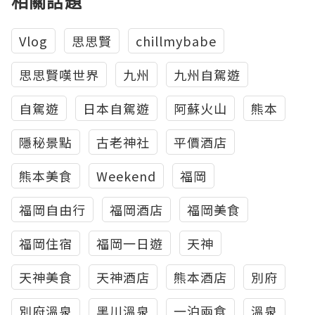
相關話題
Vlog
思思賢
chillmybabe
思思賢嘆世界
九州
九州自駕遊
自駕遊
日本自駕遊
阿蘇火山
熊本
隱秘景點
古老神社
平價酒店
熊本美食
Weekend
福岡
福岡自由行
福岡酒店
福岡美食
福岡住宿
福岡一日遊
天神
天神美食
天神酒店
熊本酒店
別府
別府溫泉
黑川溫泉
一泊兩食
溫泉