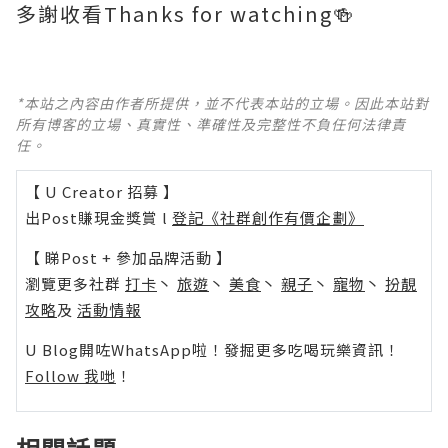
多謝收看Thanks for watching🍻
*本站之內容由作者所提供，並不代表本站的立場。因此本站對
所有博客的立場、真實性、準確性及完整性不負任何法律責
任。
【 U Creator 招募 】
出Post賺現金獎賞 l
登記《社群創作有價企劃》
【 睇Post + 參加品牌活動 】
瀏覽更多社群
打卡
丶
旅遊
丶
美食
丶
親子
丶
寵物
丶
扮靚
攻略
及
活動情報
U Blog開咗WhatsApp啦！發掘更多吃喝玩樂資訊！
Follow 我哋
！