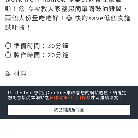
啦！😌 今次教大家整超簡單嘅豉油雞翼，
兩個人份量啱啱好！😋 快啲save低個食譜
試吓啦！
⏱️ 準備時間：30分鐘
⏱️ 製作時間：20分鐘
📝 材料：
雞翼 12隻
U Lifestyle 會使用Cookies來改善您的網站體驗，請確定
您同意接受本網站之
私隱政策和使用條款
才可繼續瀏覽。
生抽 1湯匙
老抽 3湯匙
我已閱讀及同意
老薑 6-8片
蔥 2條
蒜頭 2粒 (切片)